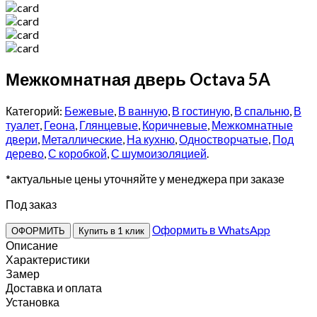
Межкомнатная дверь Octava 5A
Категорий:
Бежевые
,
В ванную
,
В гостиную
,
В спальню
,
В
туалет
,
Геона
,
Глянцевые
,
Коричневые
,
Межкомнатные
двери
,
Металлические
,
На кухню
,
Одностворчатые
,
Под
дерево
,
С коробкой
,
С шумоизоляцией
.
*актуальные цены уточняйте у менеджера при заказе
Под заказ
Оформить в WhatsApp
ОФОРМИТЬ
Купить в 1 клик
Описание
Характеристики
Замер
Доставка и оплата
Установка