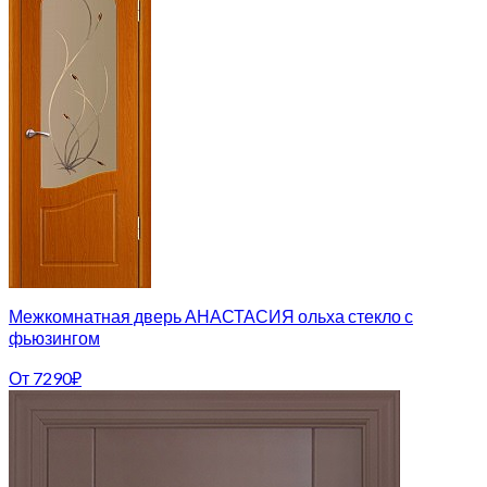
Межкомнатная дверь АНАСТАСИЯ ольха стекло с
фьюзингом
От
7290
₽