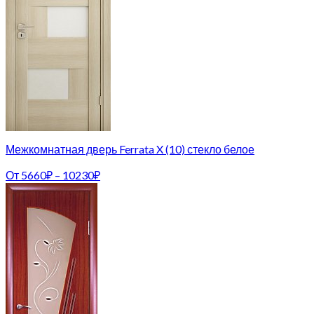
Межкомнатная дверь Ferrata X (10) стекло белое
От
5660
₽
–
10230
₽