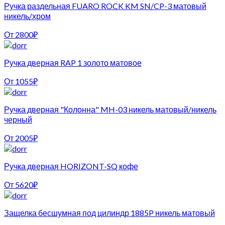
Ручка раздельная FUARO ROCK KM SN/CP-3 матовый
никель/хром
От
2800
₽
Ручка дверная RAP 1 золото матовое
От
1055
₽
Ручка дверная "Колонна" MH-03 никель матовый/никель
черный
От
2005
₽
Ручка дверная HORIZONT-SQ кофе
От
5620
₽
Защелка бесшумная под цилиндр 1885P никель матовый