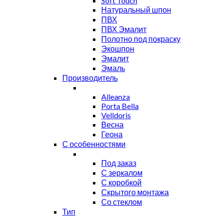
Soft Touch
Натуральный шпон
ПВХ
ПВХ Эмалит
Полотно под покраску
Экошпон
Эмалит
Эмаль
Производитель
Alleanza
Porta Bella
Velldoris
Весна
Геона
С особенностями
Под заказ
С зеркалом
С коробкой
Скрытого монтажа
Со стеклом
Тип