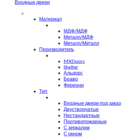
Входные двери
Материал
МДФ/МДФ
Металл/МДФ
Металл/Металл
Производитель
MXDoors
Shelter
Альдорс
Браво
Феррони
Тип
Входные двери под заказ
Двустворчатые
Нестандартные
Противопожарные
С зеркалом
С окном