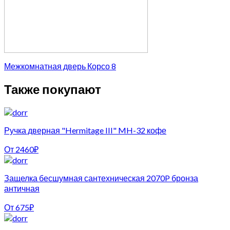
Межкомнатная дверь Корсо 8
Также покупают
Ручка дверная "Hermitage III" MH-32 кофе
От
2460
₽
Защелка бесшумная сантехническая 2070P бронза
античная
От
675
₽