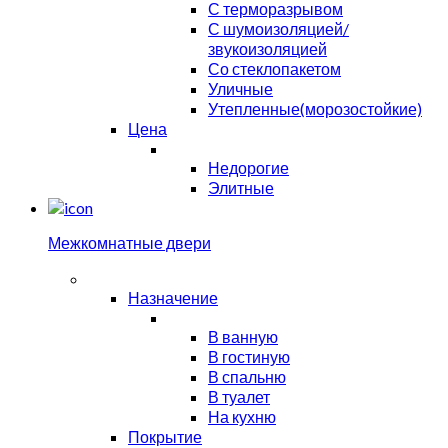
С терморазрывом
С шумоизоляцией/
звукоизоляцией
Со стеклопакетом
Уличные
Утепленные(морозостойкие)
Цена
Недорогие
Элитные
Межкомнатные двери
Назначение
В ванную
В гостиную
В спальню
В туалет
На кухню
Покрытие