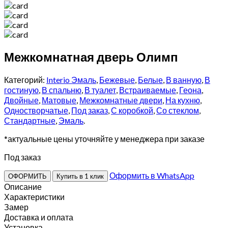
Межкомнатная дверь Олимп
Категорий:
Interio Эмаль
,
Бежевые
,
Белые
,
В ванную
,
В
гостиную
,
В спальню
,
В туалет
,
Встраиваемые
,
Геона
,
Двойные
,
Матовые
,
Межкомнатные двери
,
На кухню
,
Одностворчатые
,
Под заказ
,
С коробкой
,
Со стеклом
,
Стандартные
,
Эмаль
.
*актуальные цены уточняйте у менеджера при заказе
Под заказ
Оформить в WhatsApp
ОФОРМИТЬ
Купить в 1 клик
Описание
Характеристики
Замер
Доставка и оплата
Установка