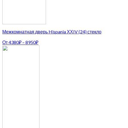
Межкомнатная дверь Hispania ХХIV (24) стекло
От
4380
₽
–
8950
₽