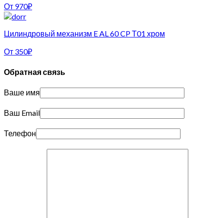
От
970
₽
Цилиндровый механизм E AL 60 CP Т01 хром
От
350
₽
Обратная связь
Ваше имя
Ваш Email
Телефон