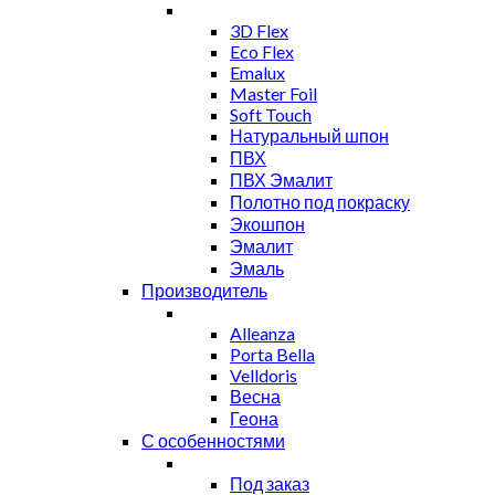
3D Flex
Eco Flex
Emalux
Master Foil
Soft Touch
Натуральный шпон
ПВХ
ПВХ Эмалит
Полотно под покраску
Экошпон
Эмалит
Эмаль
Производитель
Alleanza
Porta Bella
Velldoris
Весна
Геона
С особенностями
Под заказ