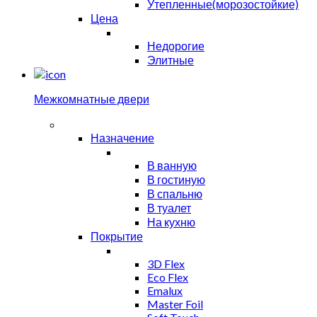
Утепленные(морозостойкие)
Цена
Недорогие
Элитные
Межкомнатные двери
Назначение
В ванную
В гостиную
В спальню
В туалет
На кухню
Покрытие
3D Flex
Eco Flex
Emalux
Master Foil