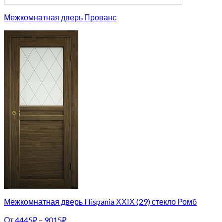
Межкомнатная дверь Прованс
Межкомнатная дверь Hispania ХХIХ (29) стекло Ромб
От
4445
₽
–
9015
₽