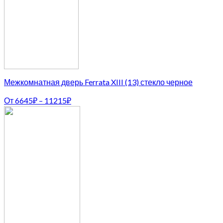
Межкомнатная дверь Ferrata XIII (13) стекло черное
От
6645
₽
–
11215
₽