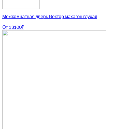
Межкомнатная дверь Вектор махагон глухая
От
13100
₽