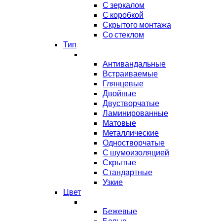
С зеркалом
С коробкой
Скрытого монтажа
Со стеклом
Тип
Антивандальные
Встраиваемые
Глянцевые
Двойные
Двустворчатые
Ламинированные
Матовые
Металлические
Одностворчатые
С шумоизоляцией
Скрытые
Стандартные
Узкие
Цвет
Бежевые
Белые