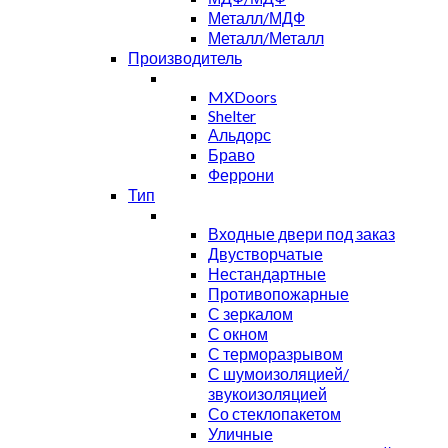
Металл/МДФ
Металл/Металл
Производитель
MXDoors
Shelter
Альдорс
Браво
Феррони
Тип
Входные двери под заказ
Двустворчатые
Нестандартные
Противопожарные
С зеркалом
С окном
С терморазрывом
С шумоизоляцией/
звукоизоляцией
Со стеклопакетом
Уличные