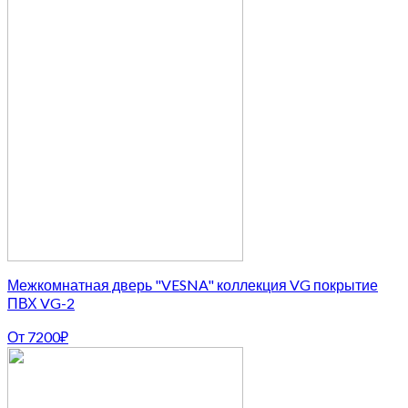
Межкомнатная дверь "VESNA" коллекция VG покрытие
ПВХ VG-2
От
7200
₽