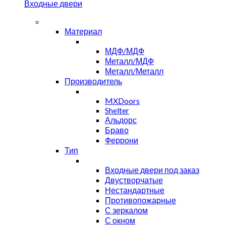
Входные двери
Материал
МДФ/МДФ
Металл/МДФ
Металл/Металл
Производитель
MXDoors
Shelter
Альдорс
Браво
Феррони
Тип
Входные двери под заказ
Двустворчатые
Нестандартные
Противопожарные
С зеркалом
С окном