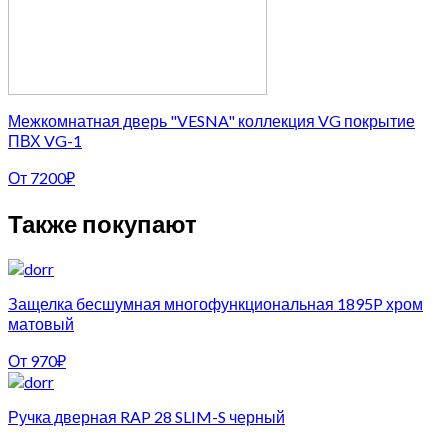
Межкомнатная дверь "VESNA" коллекция VG покрытие
ПВХ VG-1
От
7200
₽
Также покупают
Защелка бесшумная многофункциональная 1895P хром
матовый
От
970
₽
Ручка дверная RAP 28 SLIM-S черный