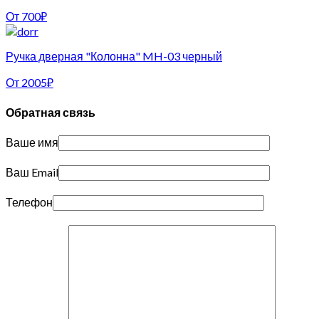
От
700
₽
Ручка дверная "Колонна" MH-03 черный
От
2005
₽
Обратная связь
Ваше имя
Ваш Email
Телефон