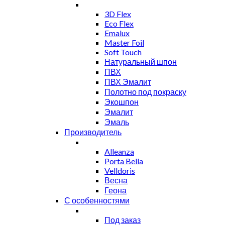
3D Flex
Eco Flex
Emalux
Master Foil
Soft Touch
Натуральный шпон
ПВХ
ПВХ Эмалит
Полотно под покраску
Экошпон
Эмалит
Эмаль
Производитель
Alleanza
Porta Bella
Velldoris
Весна
Геона
С особенностями
Под заказ