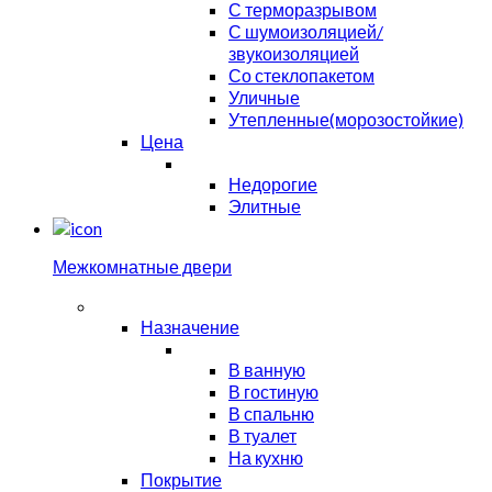
С терморазрывом
С шумоизоляцией/
звукоизоляцией
Со стеклопакетом
Уличные
Утепленные(морозостойкие)
Цена
Недорогие
Элитные
Межкомнатные двери
Назначение
В ванную
В гостиную
В спальню
В туалет
На кухню
Покрытие