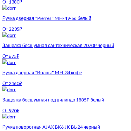
От
1380
₽
Ручка дверная "Pierres" MH-49-S6 белый
От
2235
₽
Защелка бесшумная сантехническая 2070P черный
От
675
₽
Ручка дверная "Волны" MH-34 кофе
От
2460
₽
Защелка бесшумная под цилиндр 1885P белый
От
970
₽
Ручка поворотная AJAX BK6 JK BL-24 черный