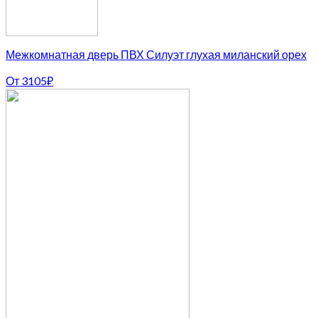
Межкомнатная дверь ПВХ Силуэт глухая миланский орех
От
3105
₽