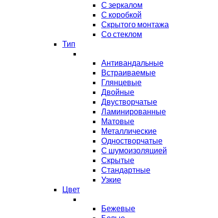
С зеркалом
С коробкой
Скрытого монтажа
Со стеклом
Тип
Антивандальные
Встраиваемые
Глянцевые
Двойные
Двустворчатые
Ламинированные
Матовые
Металлические
Одностворчатые
С шумоизоляцией
Скрытые
Стандартные
Узкие
Цвет
Бежевые
Белые