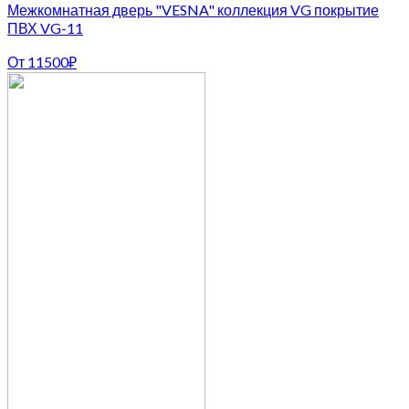
Межкомнатная дверь "VESNA" коллекция VG покрытие
ПВХ VG-11
От
11500
₽