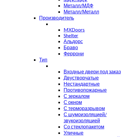
Металл/МДФ
Металл/Металл
Производитель
MXDoors
Shelter
Альдорс
Браво
Феррони
Тип
Входные двери под заказ
Двустворчатые
Нестандартные
Противопожарные
С зеркалом
С окном
С терморазрывом
С шумоизоляцией/
звукоизоляцией
Со стеклопакетом
Уличные