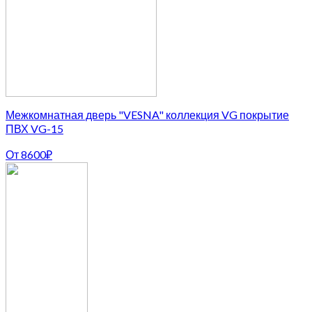
Межкомнатная дверь "VESNA" коллекция VG покрытие
ПВХ VG-15
От
8600
₽