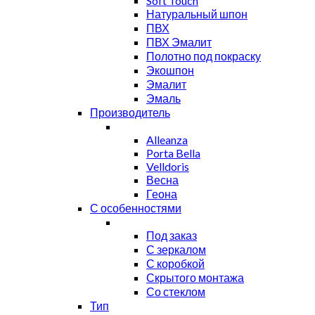
Soft Touch
Натуральный шпон
ПВХ
ПВХ Эмалит
Полотно под покраску
Экошпон
Эмалит
Эмаль
Производитель
Alleanza
Porta Bella
Velldoris
Весна
Геона
С особенностями
Под заказ
С зеркалом
С коробкой
Скрытого монтажа
Со стеклом
Тип