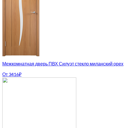
Межкомнатная дверь ПВХ Силуэт стекло миланский орех
От
3416
₽