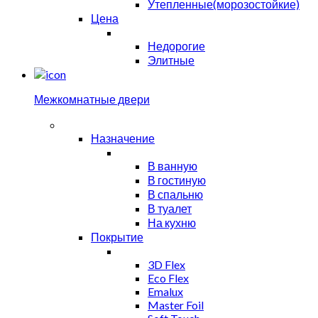
Утепленные(морозостойкие)
Цена
Недорогие
Элитные
Межкомнатные двери
Назначение
В ванную
В гостиную
В спальню
В туалет
На кухню
Покрытие
3D Flex
Eco Flex
Emalux
Master Foil