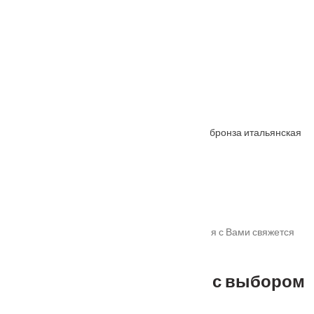
Ручка дверная A Brezza
От
890
₽
Ручка дверная "Catherine" MH-36 кофе
От
2235
₽
Защелка бесшумная под цилиндр 1885P-U бронза итальянская
От
1370
₽
Спасибо!
Мы получили Вашу заявку! В ближайшее время с Вами свяжется
наш менеджер для уточнения деталей.
Не можете определиться с выбором
?