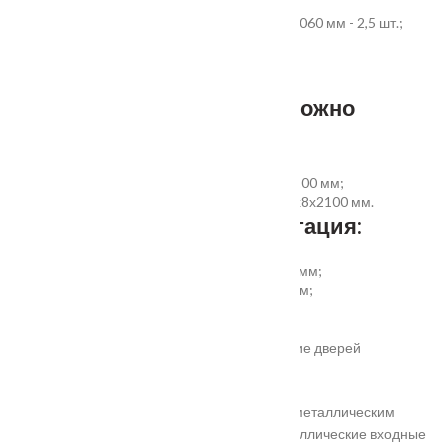
дверное полотно выбранного размера;
коробка из экструдированного ПВХ 60x40x2060 мм - 2,5 шт.;
наличник ПВХ прямой 70x8x2200 мм - 5 шт.
Фурнитура и доборы - в комплект не входят.
Размер добора, которым можно
укомплектовать дверь:
добор совмещеный с наличником 100х8х2200 мм;
добор прямой 150, 200, 300 (только белый)х8х2100 мм.
Дополнительная комплектация:
установка отбойной пластины высотой 200 мм;
врезка вентиляционной решётки 368х130 мм;
автоматический умный порог;
порог из ПВХ или алюминия.
Обратите внимание! Возможно изготовление дверей
нестандартного размера.
Они отличаются критериями: габаритами, металлическим
выполнением, отделкой, ценой. Двери металлические входные