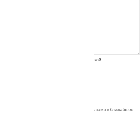
Нажимая на кнопку, вы соглашаетесь с
политикой
конфиденциальности
Спасибо!
Ваш заказ успешно оформлен. Мы свяжемся с вами в ближайшее
время. Номер вашего заказа
#10011
.
Адрес