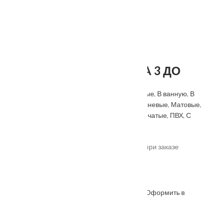
Межкомнатная дверь RA 3 ДО
Категорий:
Антивандальные
,
Бежевые
,
Белые
,
В ванную
,
В
гостиную
,
В спальню
,
В туалет
,
Геона
,
Коричневые
,
Матовые
,
Межкомнатные двери
,
На кухню
,
Одностворчатые
,
ПВХ
,
С
зеркалом
,
Складская программа
,
Черные
.
*актуальные цены уточняйте у менеджера при заказе
Под заказ
Оформить в
ОФОРМИТЬ
КУПИТЬ В 1 КЛИК
WhatsApp
Описание