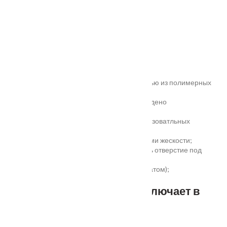
зеркалом графит.
Характеристики
Замер
Основные преимущества:
жёсткое антивандальное покрытие;
100% влагостойкость (изготовлена полностью из полимерных
материалов);
высокая шумоизоляция до 32 дБ (подтверждено
сертификатом);
сертификаты для медицинских и общеобразоватльных
учереждений;
беспустотное заполнение полотна с рёбрами жескости;
простота установки - коробка зарезана, есть отверстие под
замок и ручку;
пожаростойкость (подтверждено сертификатом);
повышенная гарантия - 3 года.
Стандартный комплект включает в
себя: