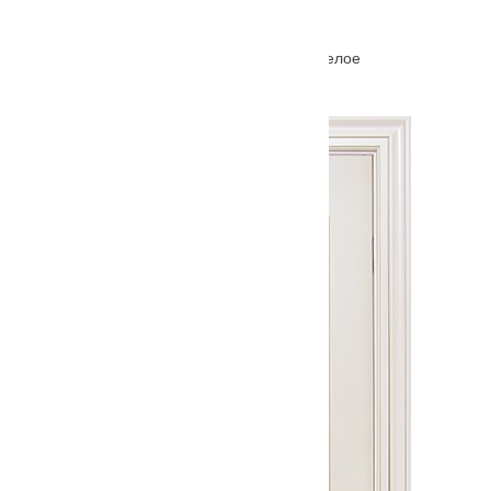
Межкомнатная дверь Ferrata III (3) стекло белое
От
5660
₽
–
10230
₽