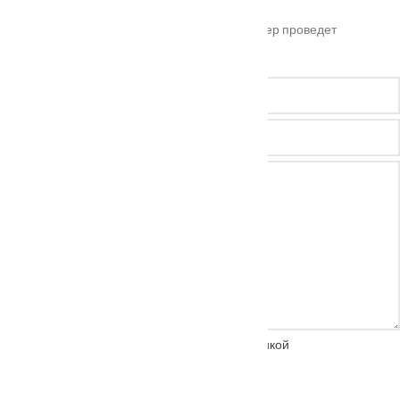
Оставьте ваш номер телефона и наш менеджер проведет
бесплатную консультацию
Нажимая на кнопку, вы соглашаетесь с
политикой
конфиденциальности