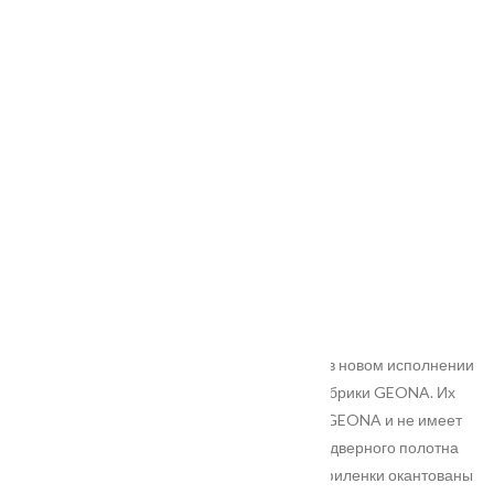
Характеристики
Замер
Доставка и оплата
Установка
Технология
: Сборочная
Материал
: Древесина, МДФ
Покрытие
: ПВХ
Цвет полотна
: Слим софт мокко
Ширина
: 600, 700, 800, 900 мм
Высота
: 2000 мм
Толщина
: 38 мм
Остекление
: Зеркало графит
RA — серия дверей классического дизайна в новом исполнении
— входит в СКЛАДСКУЮ ПРОГРАММУ 3 фабрики GEONA. Их
эксклюзивный вид продуман дизайнерами GEONA и не имеет
аналогов в России. Сборочная конструкция дверного полотна
имеет толщину 38 мм и покрывается ПВХ, филенки окантованы