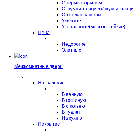
С терморазрывом
С шумоизоляцией/звукоизоляц
Со стеклопакетом
Уличные
Утепленные(морозостойкие)
Цена
Недорогие
Элитные
Межкомнатные двери
Назначение
В ванную
В гостиную
В спальню
В туалет
На кухню
Покрытие