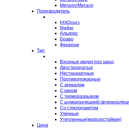
Металл/Металл
Производитель
MXDoors
Shelter
Альдорс
Браво
Феррони
Тип
Входные двери под заказ
Двустворчатые
Нестандартные
Противопожарные
С зеркалом
С окном
С терморазрывом
С шумоизоляцией/звукоизоляц
Со стеклопакетом
Уличные
Утепленные(морозостойкие)
Цена