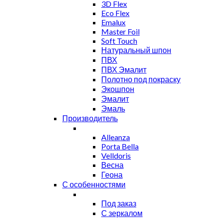
3D Flex
Eco Flex
Emalux
Master Foil
Soft Touch
Натуральный шпон
ПВХ
ПВХ Эмалит
Полотно под покраску
Экошпон
Эмалит
Эмаль
Производитель
Alleanza
Porta Bella
Velldoris
Весна
Геона
С особенностями
Под заказ
С зеркалом