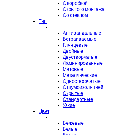
С коробкой
Скрытого монтажа
Со стеклом
Тип
Антивандальные
Встраиваемые
Глянцевые
Двойные
Двустворчатые
Ламинированные
Матовые
Металлические
Одностворчатые
С шумоизоляцией
Скрытые
Стандартные
Узкие
Цвет
Бежевые
Белые
Венге