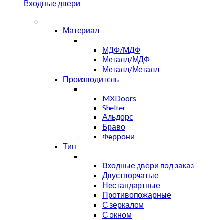
Входные двери
Материал
МДФ/МДФ
Металл/МДФ
Металл/Металл
Производитель
MXDoors
Shelter
Альдорс
Браво
Феррони
Тип
Входные двери под заказ
Двустворчатые
Нестандартные
Противопожарные
С зеркалом
С окном