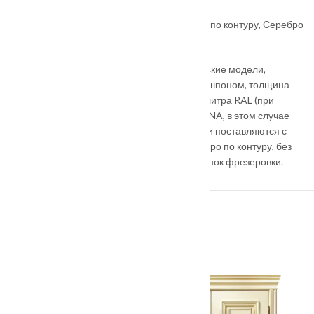
Цвет патины
: Золото по контуру
Варианты патины на Ваш выбор
: Золото по контуру, Серебро
по контуру
Серия Renessans PREMIUM – это классические модели,
которые покрываются бестекстурным ПВХ-шпоном, толщина
полотна — 35 мм. Также на ваш выбор – палитра RAL (при
заказе от 5 моделей) и палитра Эмаль GEONA, в этом случае —
толщина полотна 40 мм. Модели этой серии поставляются с
Патиной, в цветах Золото по контуру, Серебро по контуру, без
наценки. Патиной покрывается только рисунок фрезеровки.
ПОХОЖИЕ ТОВАРЫ