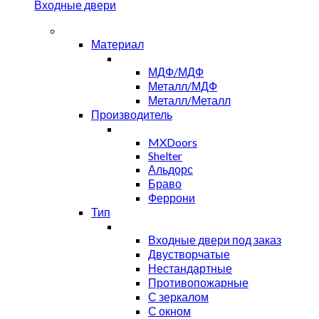
Входные двери
Материал
МДФ/МДФ
Металл/МДФ
Металл/Металл
Производитель
MXDoors
Shelter
Альдорс
Браво
Феррони
Тип
Входные двери под заказ
Двустворчатые
Нестандартные
Противопожарные
С зеркалом
С окном