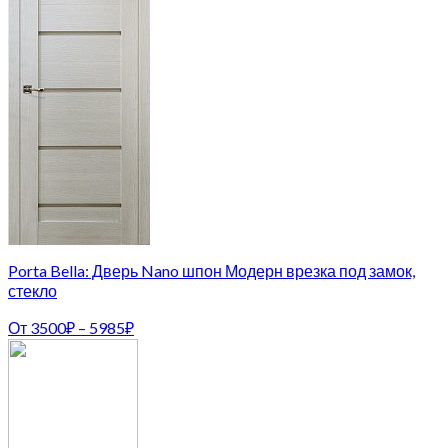
Porta Bella: Дверь Nano шпон Модерн врезка под замок,
стекло
От
3500
₽
–
5985
₽