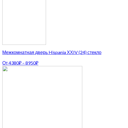
Межкомнатная дверь Hispania ХХIV (24) стекло
От
4380
₽
–
8950
₽