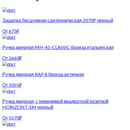
Защелка бесшумная сантехническая 2070P черный
От
675
₽
Ручка дверная MH-41-CLASSIC бронза итальянская
От
2660
₽
Ручка дверная RAP 8 бронза античная
От
1055
₽
Ручка дверная, с невидимой квадратной розеткой
HORIZONT-SM черный
От
5570
₽