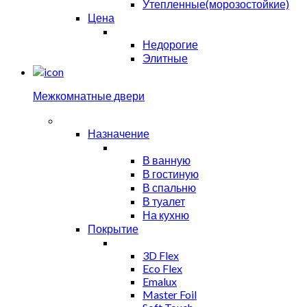
Утепленные(морозостойкие)
Цена
Недорогие
Элитные
Межкомнатные двери
Назначение
В ванную
В гостиную
В спальню
В туалет
На кухню
Покрытие
3D Flex
Eco Flex
Emalux
Master Foil