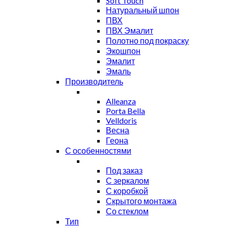
Soft Touch
Натуральный шпон
ПВХ
ПВХ Эмалит
Полотно под покраску
Экошпон
Эмалит
Эмаль
Производитель
Alleanza
Porta Bella
Velldoris
Весна
Геона
С особенностями
Под заказ
С зеркалом
С коробкой
Скрытого монтажа
Со стеклом
Тип