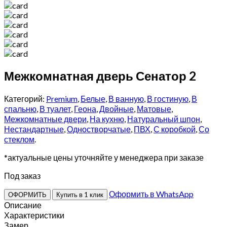
Межкомнатная дверь Сенатор 2
Категорий:
Premium
,
Белые
,
В ванную
,
В гостиную
,
В
спальню
,
В туалет
,
Геона
,
Двойные
,
Матовые
,
Межкомнатные двери
,
На кухню
,
Натуральный шпон
,
Нестандартные
,
Одностворчатые
,
ПВХ
,
С коробкой
,
Со
стеклом
.
*актуальные цены уточняйте у менеджера при заказе
Под заказ
Оформить в WhatsApp
ОФОРМИТЬ
Купить в 1 клик
Описание
Характеристики
Замер