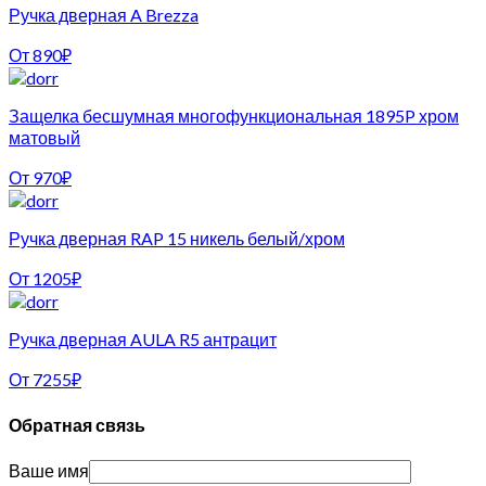
Ручка дверная A Brezza
От
890
₽
Защелка бесшумная многофункциональная 1895P хром
матовый
От
970
₽
Ручка дверная RAP 15 никель белый/хром
От
1205
₽
Ручка дверная AULA R5 антрацит
От
7255
₽
Обратная связь
Ваше имя