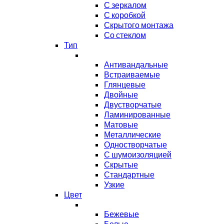
С зеркалом
С коробкой
Скрытого монтажа
Со стеклом
Тип
Антивандальные
Встраиваемые
Глянцевые
Двойные
Двустворчатые
Ламинированные
Матовые
Металлические
Одностворчатые
С шумоизоляцией
Скрытые
Стандартные
Узкие
Цвет
Бежевые
Белые