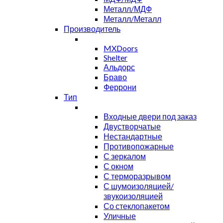
Металл/МДФ
Металл/Металл
Производитель
MXDoors
Shelter
Альдорс
Браво
Феррони
Тип
Входные двери под заказ
Двустворчатые
Нестандартные
Противопожарные
С зеркалом
С окном
С терморазрывом
С шумоизоляцией/
звукоизоляцией
Со стеклопакетом
Уличные