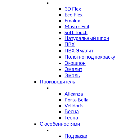
3D Flex
Eco Flex
Emalux
Master Foil
Soft Touch
Натуральный шпон
ПВХ
ПВХ Эмалит
Полотно под покраску
Экошпон
Эмалит
Эмаль
Производитель
Alleanza
Porta Bella
Velldoris
Весна
Геона
С особенностями
Под заказ