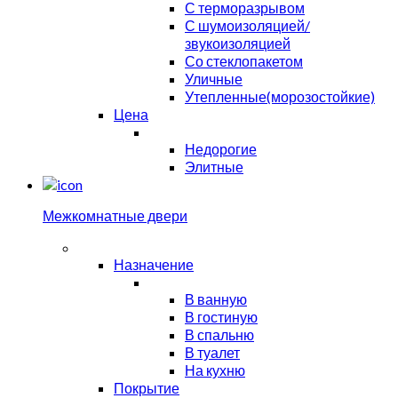
С терморазрывом
С шумоизоляцией/
звукоизоляцией
Со стеклопакетом
Уличные
Утепленные(морозостойкие)
Цена
Недорогие
Элитные
Межкомнатные двери
Назначение
В ванную
В гостиную
В спальню
В туалет
На кухню
Покрытие