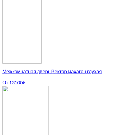
Межкомнатная дверь Вектор махагон глухая
От
13100
₽