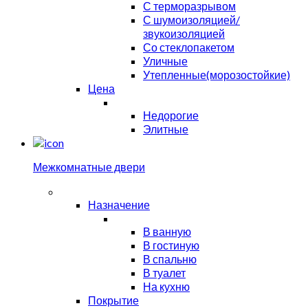
С терморазрывом
С шумоизоляцией/
звукоизоляцией
Со стеклопакетом
Уличные
Утепленные(морозостойкие)
Цена
Недорогие
Элитные
Межкомнатные двери
Назначение
В ванную
В гостиную
В спальню
В туалет
На кухню
Покрытие