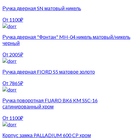
Ручка дверная SN матовый никель
От
1100
₽
Ручка дверная "Фонтан" MH-04 никель матовый/никель
черный
От
2005
₽
Ручка дверная FIORD S5 матовое золото
От
7865
₽
Ручка поворотная FUARO BK6 KM SSC-16
сатинированный хром
От
1100
₽
Корпус замка PALLADIUM 600 CP хром