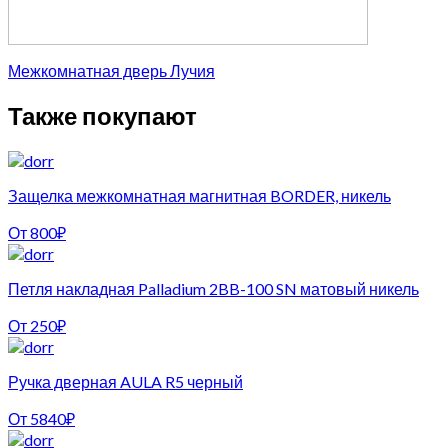
Межкомнатная дверь Лучия
Также покупают
Защелка межкомнатная магнитная BORDER, никель
От
800
₽
Петля накладная Palladium 2BB-100 SN матовый никель
От
250
₽
Ручка дверная AULA R5 черный
От
5840
₽