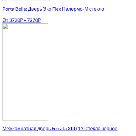
Porta Bella: Дверь Эко Flex Палермо-М стекло
От
3720
₽
–
7270
₽
Межкомнатная дверь Ferrata XIII (13) стекло черное