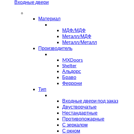
Входные двери
Материал
МДФ/МДФ
Металл/МДФ
Металл/Металл
Производитель
MXDoors
Shelter
Альдорс
Браво
Феррони
Тип
Входные двери под заказ
Двустворчатые
Нестандартные
Противопожарные
С зеркалом
С окном