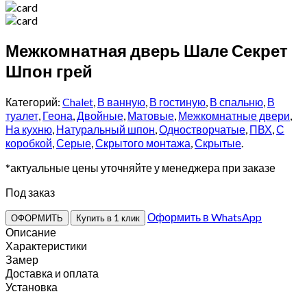
Межкомнатная дверь Шале Секрет
Шпон грей
Категорий:
Chalet
,
В ванную
,
В гостиную
,
В спальню
,
В
туалет
,
Геона
,
Двойные
,
Матовые
,
Межкомнатные двери
,
На кухню
,
Натуральный шпон
,
Одностворчатые
,
ПВХ
,
С
коробкой
,
Серые
,
Скрытого монтажа
,
Скрытые
.
*актуальные цены уточняйте у менеджера при заказе
Под заказ
Оформить в WhatsApp
ОФОРМИТЬ
Купить в 1 клик
Описание
Характеристики
Замер
Доставка и оплата
Установка