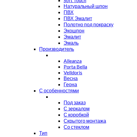
Soft Touch
Натуральный шпон
ПВХ
ПВХ Эмалит
Полотно под покраску
Экошпон
Эмалит
Эмаль
Производитель
Alleanza
Porta Bella
Velldoris
Весна
Геона
С особенностями
Под заказ
С зеркалом
С коробкой
Скрытого монтажа
Со стеклом
Тип