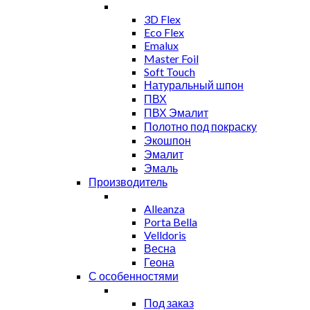
3D Flex
Eco Flex
Emalux
Master Foil
Soft Touch
Натуральный шпон
ПВХ
ПВХ Эмалит
Полотно под покраску
Экошпон
Эмалит
Эмаль
Производитель
Alleanza
Porta Bella
Velldoris
Весна
Геона
С особенностями
Под заказ