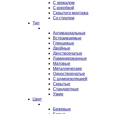
С зеркалом
С коробкой
Скрытого монтажа
Со стеклом
Тип
Антивандальные
Встраиваемые
Глянцевые
Двойные
Двустворчатые
Ламинированные
Матовые
Металлические
Одностворчатые
С шумоизоляцией
Скрытые
Стандартные
Узкие
Цвет
Бежевые
Белые