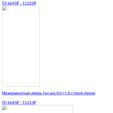
От
6645
₽
–
11215
₽
Межкомнатная дверь Ferrata XIII (13) стекло белое
От
6645
₽
–
11215
₽