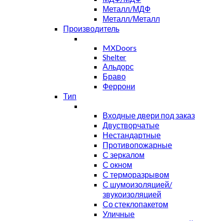
Металл/МДФ
Металл/Металл
Производитель
MXDoors
Shelter
Альдорс
Браво
Феррони
Тип
Входные двери под заказ
Двустворчатые
Нестандартные
Противопожарные
С зеркалом
С окном
С терморазрывом
С шумоизоляцией/
звукоизоляцией
Со стеклопакетом
Уличные