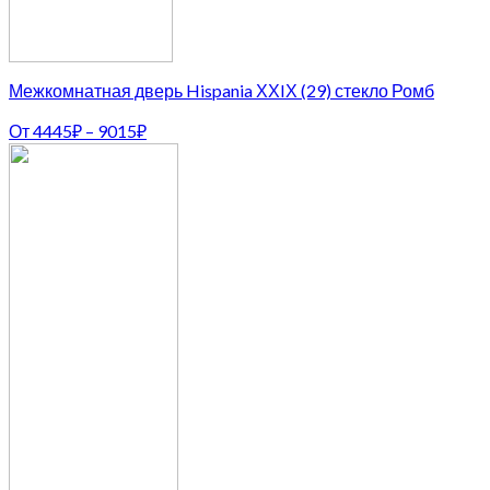
Межкомнатная дверь Hispania ХХIХ (29) стекло Ромб
От
4445
₽
–
9015
₽