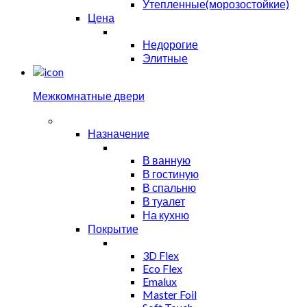
Утепленные(морозостойкие)
Цена
Недорогие
Элитные
Межкомнатные двери
Назначение
В ванную
В гостиную
В спальню
В туалет
На кухню
Покрытие
3D Flex
Eco Flex
Emalux
Master Foil