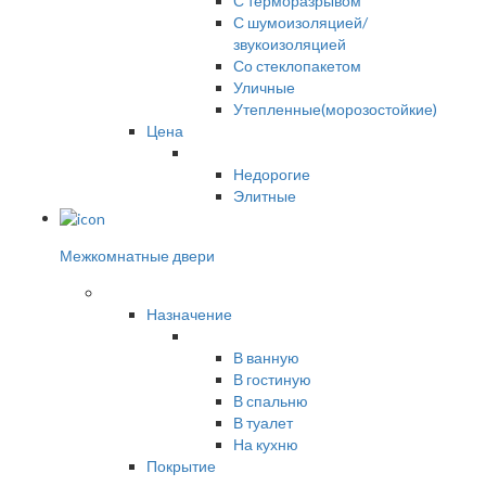
С терморазрывом
С шумоизоляцией/
звукоизоляцией
Со стеклопакетом
Уличные
Утепленные(морозостойкие)
Цена
Недорогие
Элитные
Межкомнатные двери
Назначение
В ванную
В гостиную
В спальню
В туалет
На кухню
Покрытие