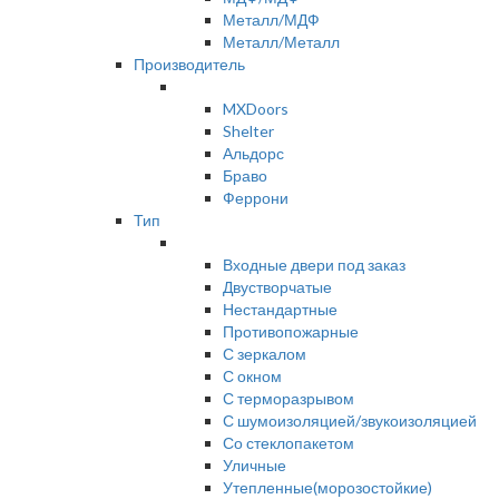
Металл/МДФ
Металл/Металл
Производитель
MXDoors
Shelter
Альдорс
Браво
Феррони
Тип
Входные двери под заказ
Двустворчатые
Нестандартные
Противопожарные
С зеркалом
С окном
С терморазрывом
С шумоизоляцией/звукоизоляцией
Со стеклопакетом
Уличные
Утепленные(морозостойкие)