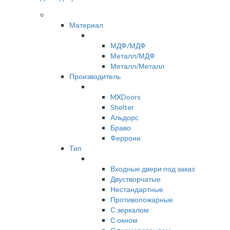
Материал
МДФ/МДФ
Металл/МДФ
Металл/Металл
Производитель
MXDoors
Shelter
Альдорс
Браво
Феррони
Тип
Входные двери под заказ
Двустворчатые
Нестандартные
Противопожарные
С зеркалом
С окном