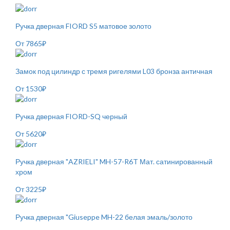
Ручка дверная FIORD S5 матовое золото
От
7865
₽
Замок под цилиндр с тремя ригелями L03 бронза античная
От
1530
₽
Ручка дверная FIORD-SQ черный
От
5620
₽
Ручка дверная "AZRIELI" MH-57-R6T Мат. сатинированный
хром
От
3225
₽
Ручка дверная "Giuseppe MH-22 белая эмаль/золото