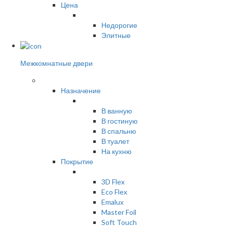
Цена
Недорогие
Элитные
Межкомнатные двери
Назначение
В ванную
В гостиную
В спальню
В туалет
На кухню
Покрытие
3D Flex
Eco Flex
Emalux
Master Foil
Soft Touch