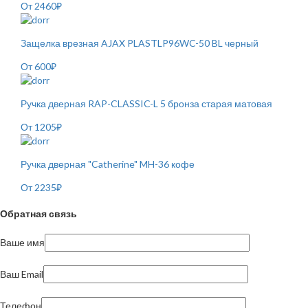
От
2460
₽
Защелка врезная AJAX PLASTLP96WC-50 BL черный
От
600
₽
Ручка дверная RAP-CLASSIC-L 5 бронза старая матовая
От
1205
₽
Ручка дверная "Catherine" MH-36 кофе
От
2235
₽
Обратная связь
Ваше имя
Ваш Email
Телефон