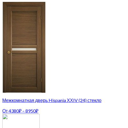
Межкомнатная дверь Hispania ХХIV (24) стекло
От
4380
₽
–
8950
₽