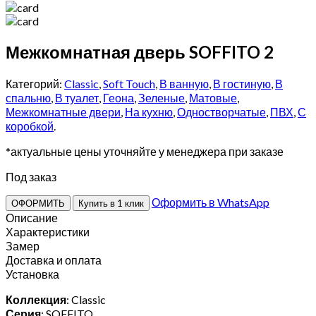
Межкомнатная дверь SOFFITO 2
Категорий:
Classic
,
Soft Touch
,
В ванную
,
В гостиную
,
В
спальню
,
В туалет
,
Геона
,
Зеленые
,
Матовые
,
Межкомнатные двери
,
На кухню
,
Одностворчатые
,
ПВХ
,
С
коробкой
.
*актуальные цены уточняйте у менеджера при заказе
Под заказ
Оформить в WhatsApp
ОФОРМИТЬ
Купить в 1 клик
Описание
Характеристики
Замер
Доставка и оплата
Установка
Коллекция
: Classic
Серия
: SOFFITO