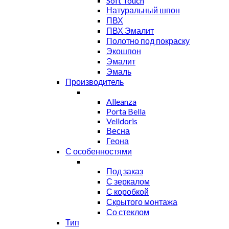
Soft Touch
Натуральный шпон
ПВХ
ПВХ Эмалит
Полотно под покраску
Экошпон
Эмалит
Эмаль
Производитель
Alleanza
Porta Bella
Velldoris
Весна
Геона
С особенностями
Под заказ
С зеркалом
С коробкой
Скрытого монтажа
Со стеклом
Тип