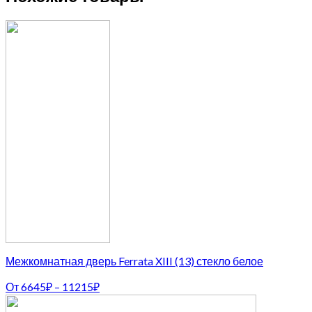
Межкомнатная дверь Ferrata XIII (13) стекло белое
От
6645
₽
–
11215
₽