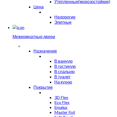
Утепленные(морозостойкие)
Цена
Недорогие
Элитные
Межкомнатные двери
Назначение
В ванную
В гостиную
В спальню
В туалет
На кухню
Покрытие
3D Flex
Eco Flex
Emalux
Master Foil