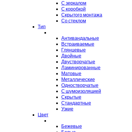
С зеркалом
С коробкой
Скрытого монтажа
Со стеклом
Тип
Антивандальные
Встраиваемые
Глянцевые
Двойные
Двустворчатые
Ламинированные
Матовые
Металлические
Одностворчатые
С шумоизоляцией
Скрытые
Стандартные
Узкие
Цвет
Бежевые
Белые