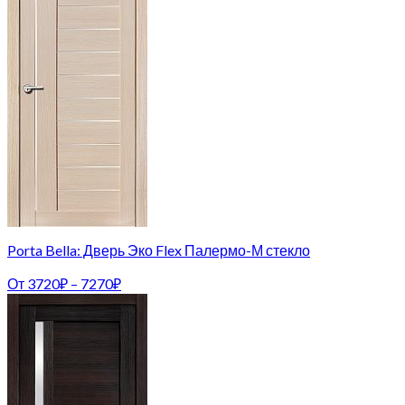
Porta Bella: Дверь Эко Flex Палермо-М стекло
От
3720
₽
–
7270
₽