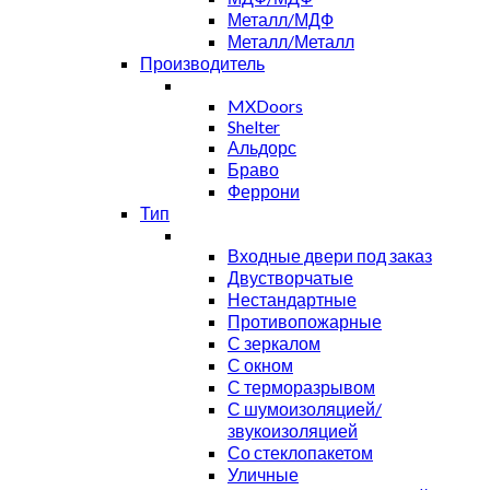
Металл/МДФ
Металл/Металл
Производитель
MXDoors
Shelter
Альдорс
Браво
Феррони
Тип
Входные двери под заказ
Двустворчатые
Нестандартные
Противопожарные
С зеркалом
С окном
С терморазрывом
С шумоизоляцией/
звукоизоляцией
Со стеклопакетом
Уличные