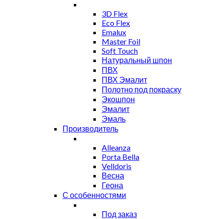
3D Flex
Eco Flex
Emalux
Master Foil
Soft Touch
Натуральный шпон
ПВХ
ПВХ Эмалит
Полотно под покраску
Экошпон
Эмалит
Эмаль
Производитель
Alleanza
Porta Bella
Velldoris
Весна
Геона
С особенностями
Под заказ