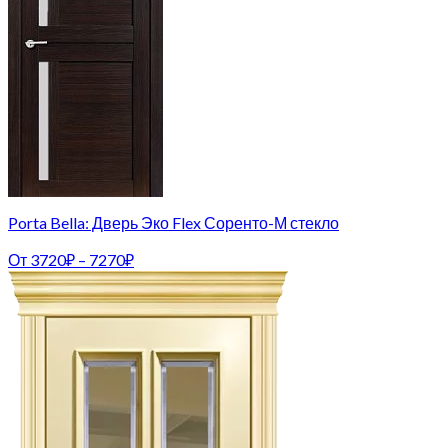
Porta Bella: Дверь Эко Flex Соренто-М стекло
От
3720
₽
–
7270
₽