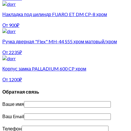
Накладка под цилиндр FUARO ET DM CP-8 хром
От
900
₽
Ручка дверная "Flex" MH-44 S55 хром матовый/хром
От
2235
₽
Корпус замка PALLADIUM 600 CP хром
От
1200
₽
Обратная связь
Ваше имя
Ваш Email
Телефон