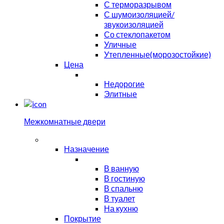
С терморазрывом
С шумоизоляцией/
звукоизоляцией
Со стеклопакетом
Уличные
Утепленные(морозостойкие)
Цена
Недорогие
Элитные
Межкомнатные двери
Назначение
В ванную
В гостиную
В спальню
В туалет
На кухню
Покрытие