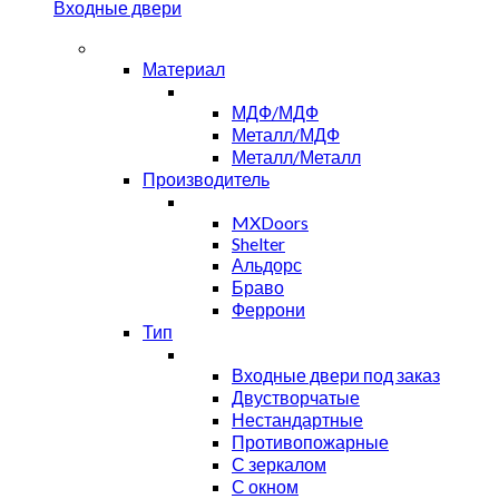
Входные двери
Материал
МДФ/МДФ
Металл/МДФ
Металл/Металл
Производитель
MXDoors
Shelter
Альдорс
Браво
Феррони
Тип
Входные двери под заказ
Двустворчатые
Нестандартные
Противопожарные
С зеркалом
С окном