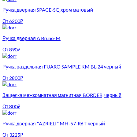
Ручка дверная SPACE-SQ хром матовый
От
6200
₽
Ручка дверная A Bruno-M
От
890
₽
Ручка раздельная FUARO SAMPLE KM BL-24 черный
От
2800
₽
Защелка межкомнатная магнитная BORDER, черный
От
800
₽
Ручка дверная "AZRIELI" MH-57-R6T черный
От
3225
₽