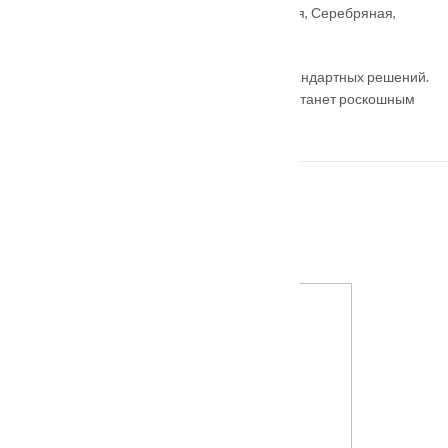
Варианты патины на Ваш выбор
: Золотая, Серебряная,
Шампань, Коричневая
Находка для дизайнеров и ценителей нестандартных решений.
Двустворчатый вариант установки модели станет роскошным
дополнением элегантного интерьера.
ПОХОЖИЕ ТОВАРЫ