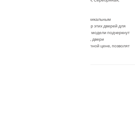
Шампань, Коричневая
Коллекция отличается особой красотой и уникальным
дизайном. Отличным решением будет выбор этих дверей для
оформления классических интерьеров. Эти модели подчеркнут
шарм и изысканность помещения, при этом, двери
премиального дизайна и качества, по доступной цене, позволят
значительно сэкономить бюджет.
ПОХОЖИЕ ТОВАРЫ