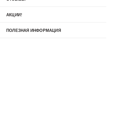
Материал
МДФ/МДФ
Металл/МДФ
АКЦИИ!
Металл/Металл
Производитель
ПОЛЕЗНАЯ ИНФОРМАЦИЯ
MXDoors
Shelter
Альдорс
Браво
Феррони
Тип
Входные двери под заказ
Двустворчатые
Нестандартные
Противопожарные
С зеркалом
С окном
С терморазрывом
С шумоизоляцией/звукоизоляцией
Со стеклопакетом
Уличные
Утепленные(морозостойкие)
Цена
Недорогие