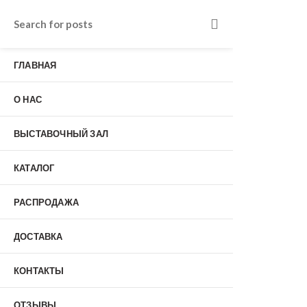
Входные двери в Подольске
г. Подольск, Пионерская улица, 15к2
ГЛАВНАЯ
о нас
Наши работы
Отзывы
О НАС
Гарантия
Выставочный зал
Оплата
ВЫСТАВОЧНЫЙ ЗАЛ
доставка
контакты
КАТАЛОГ
распродажа
+7 (926) 237-25-43
заказать звонок
РАСПРОДАЖА
ДОСТАВКА
0
КОНТАКТЫ
Входные двери
ОТЗЫВЫ