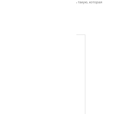
входной двери в Подольске. Лучше покупать такую, которая
выполнена из дерева твердых пород.
Установка
Похожие товары