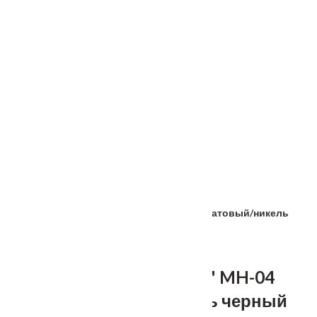
Услуги
Установка
о нас
Наши работы
Отзывы
Гарантия
Выставочный зал
Оплата
доставка
контакты
распродажа
556885@mail.ru
+7 (926) 237-25-43
Главная
Фурнитура
Ручка дверная "Фонтан" MH-04 никель матовый/никель
черный
Ручка дверная "Фонтан" MH-04
никель матовый/никель черный