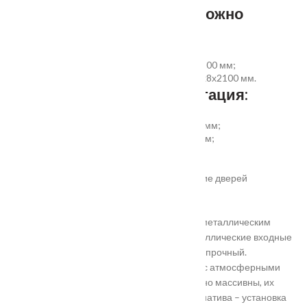
Размер добора, которым можно
укомплектовать дверь:
добор совмещеный с наличником 100х8х2200 мм;
добор прямой 150, 200, 300 (только белый)х8х2100 мм.
Дополнительная комплектация:
установка отбойной пластины высотой 200 мм;
врезка вентиляционной решётки 368х130 мм;
автоматический умный порог;
порог из ПВХ или алюминия.
Обратите внимание! Возможно изготовление дверей
нестандартного размера.
Они отличаются критериями: габаритами, металлическим
выполнением, отделкой, ценой. Двери металлические входные
в Подольске самые популярные. Материал прочный.
Устойчивость в неблагоприятных регионах с атмосферными
осадками. Полотно и конструкция достаточно массивны, их
тяжело вскрыть злоумышленникам. Альтернатива – установка