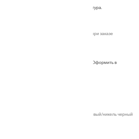
Артикул: 4603765794632
Категория:
Фурнитура
.
От
2005
₽
*актуальные цены уточняйте у менеджера при заказе
Под заказ
Оформить в
ОФОРМИТЬ
КУПИТЬ В 1 КЛИК
WhatsApp
Описание
Характеристики
Замер
Доставка и оплата
Установка
Ручка дверная "Фонтан" MH-04 никель матовый/никель черный
Характеристики
Замер