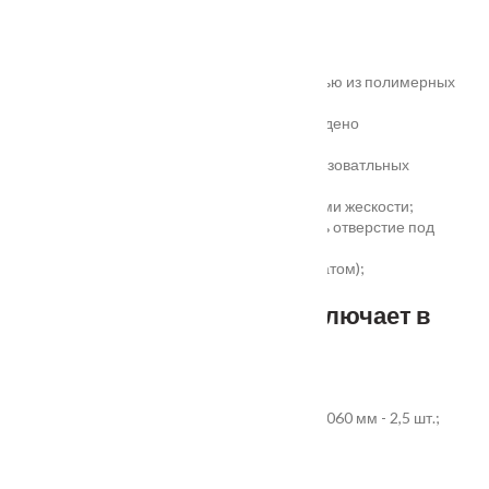
Основные преимущества:
жёсткое антивандальное покрытие;
100% влагостойкость (изготовлена полностью из полимерных
материалов);
высокая шумоизоляция до 32 дБ (подтверждено
сертификатом);
сертификаты для медицинских и общеобразоватльных
учереждений;
беспустотное заполнение полотна с рёбрами жескости;
простота установки - коробка зарезана, есть отверстие под
замок и ручку;
пожаростойкость (подтверждено сертификатом);
повышенная гарантия - 3 года.
Стандартный комплект включает в
себя:
дверное полотно выбранного размера;
коробка из экструдированного ПВХ 60x40x2060 мм - 2,5 шт.;
наличник ПВХ прямой 70x8x2200 мм - 5 шт.
Фурнитура и доборы - в комплект не входят.