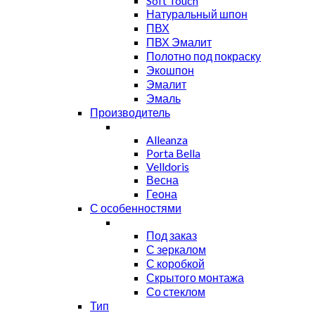
Soft Touch
Натуральный шпон
ПВХ
ПВХ Эмалит
Полотно под покраску
Экошпон
Эмалит
Эмаль
Производитель
Alleanza
Porta Bella
Velldoris
Весна
Геона
С особенностями
Под заказ
С зеркалом
С коробкой
Скрытого монтажа
Со стеклом
Тип