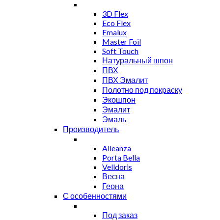
3D Flex
Eco Flex
Emalux
Master Foil
Soft Touch
Натуральный шпон
ПВХ
ПВХ Эмалит
Полотно под покраску
Экошпон
Эмалит
Эмаль
Производитель
Alleanza
Porta Bella
Velldoris
Весна
Геона
С особенностями
Под заказ