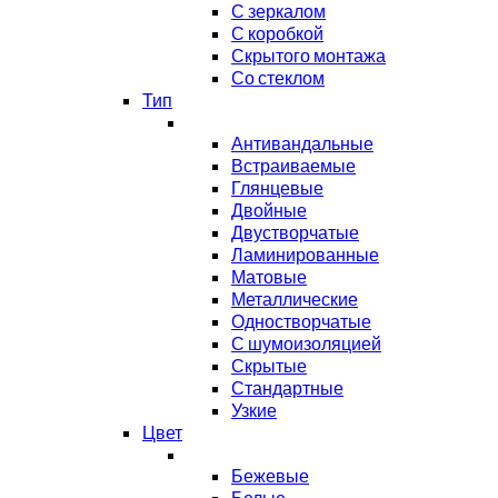
С зеркалом
С коробкой
Скрытого монтажа
Со стеклом
Тип
Антивандальные
Встраиваемые
Глянцевые
Двойные
Двустворчатые
Ламинированные
Матовые
Металлические
Одностворчатые
С шумоизоляцией
Скрытые
Стандартные
Узкие
Цвет
Бежевые
Белые