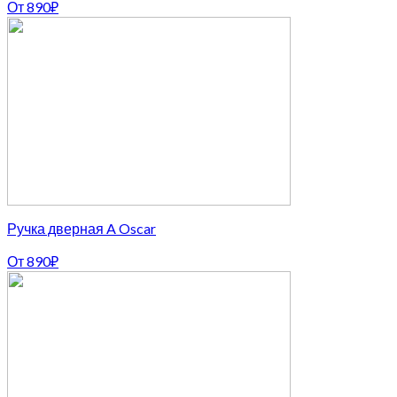
От
890
₽
Ручка дверная A Oscar
От
890
₽