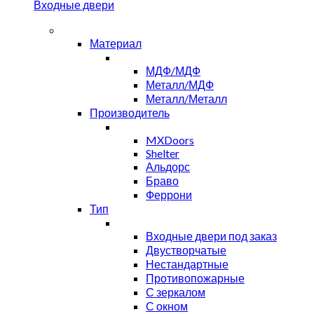
Входные двери
Материал
МДФ/МДФ
Металл/МДФ
Металл/Металл
Производитель
MXDoors
Shelter
Альдорс
Браво
Феррони
Тип
Входные двери под заказ
Двустворчатые
Нестандартные
Противопожарные
С зеркалом
С окном