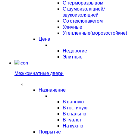
С терморазрывом
С шумоизоляцией/
звукоизоляцией
Со стеклопакетом
Уличные
Утепленные(морозостойкие)
Цена
Недорогие
Элитные
Межкомнатные двери
Назначение
В ванную
В гостиную
В спальню
В туалет
На кухню
Покрытие