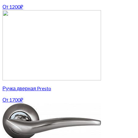
От
1200
₽
Ручка дверная Presto
От
1700
₽