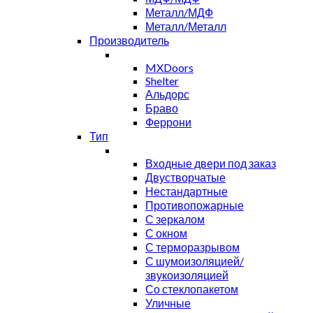
Металл/МДФ
Металл/Металл
Производитель
MXDoors
Shelter
Альдорс
Браво
Феррони
Тип
Входные двери под заказ
Двустворчатые
Нестандартные
Противопожарные
С зеркалом
С окном
С терморазрывом
С шумоизоляцией/
звукоизоляцией
Со стеклопакетом
Уличные