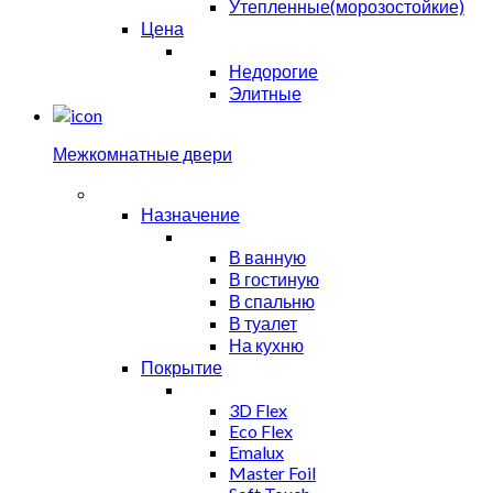
Утепленные(морозостойкие)
Цена
Недорогие
Элитные
Межкомнатные двери
Назначение
В ванную
В гостиную
В спальню
В туалет
На кухню
Покрытие
3D Flex
Eco Flex
Emalux
Master Foil