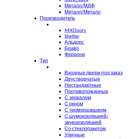
Металл/МДФ
Металл/Металл
Производитель
MXDoors
Shelter
Альдорс
Браво
Феррони
Тип
Входные двери под заказ
Двустворчатые
Нестандартные
Противопожарные
С зеркалом
С окном
С терморазрывом
С шумоизоляцией/
звукоизоляцией
Со стеклопакетом
Уличные