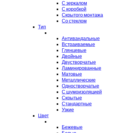
С зеркалом
С коробкой
Скрытого монтажа
Со стеклом
Тип
Антивандальные
Встраиваемые
Глянцевые
Двойные
Двустворчатые
Ламинированные
Матовые
Металлические
Одностворчатые
С шумоизоляцией
Скрытые
Стандартные
Узкие
Цвет
Бежевые
Белые