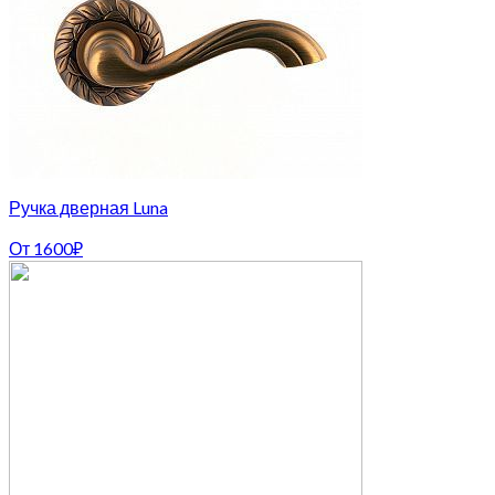
Ручка дверная Luna
От
1600
₽