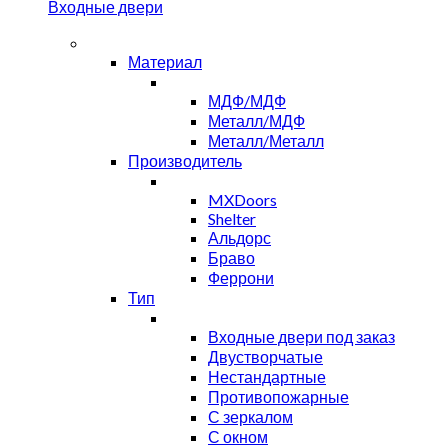
Входные двери
Материал
МДФ/МДФ
Металл/МДФ
Металл/Металл
Производитель
MXDoors
Shelter
Альдорс
Браво
Феррони
Тип
Входные двери под заказ
Двустворчатые
Нестандартные
Противопожарные
С зеркалом
С окном