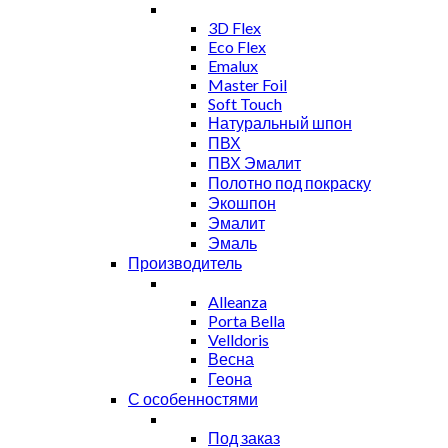
3D Flex
Eco Flex
Emalux
Master Foil
Soft Touch
Натуральный шпон
ПВХ
ПВХ Эмалит
Полотно под покраску
Экошпон
Эмалит
Эмаль
Производитель
Alleanza
Porta Bella
Velldoris
Весна
Геона
С особенностями
Под заказ