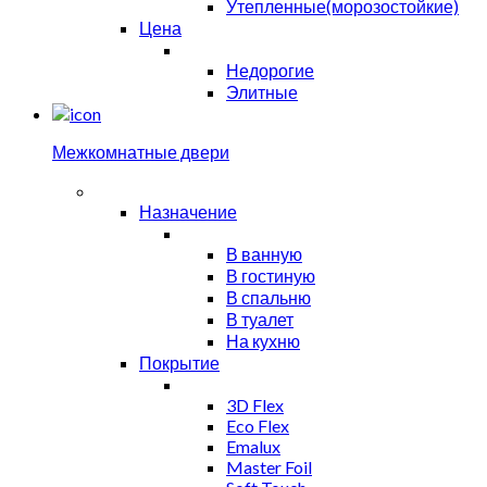
Утепленные(морозостойкие)
Цена
Недорогие
Элитные
Межкомнатные двери
Назначение
В ванную
В гостиную
В спальню
В туалет
На кухню
Покрытие
3D Flex
Eco Flex
Emalux
Master Foil