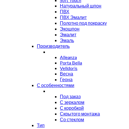
Soft Touch
Натуральный шпон
ПВХ
ПВХ Эмалит
Полотно под покраску
Экошпон
Эмалит
Эмаль
Производитель
Alleanza
Porta Bella
Velldoris
Весна
Геона
С особенностями
Под заказ
С зеркалом
С коробкой
Скрытого монтажа
Со стеклом
Тип