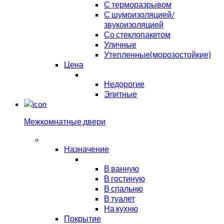
С терморазрывом
С шумоизоляцией/
звукоизоляцией
Со стеклопакетом
Уличные
Утепленные(морозостойкие)
Цена
Недорогие
Элитные
Межкомнатные двери
Назначение
В ванную
В гостиную
В спальню
В туалет
На кухню
Покрытие