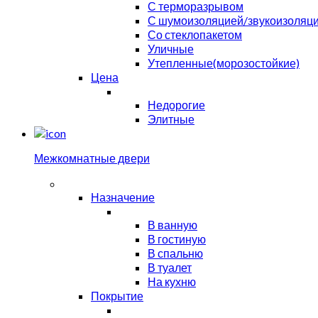
С терморазрывом
С шумоизоляцией/звукоизоляц
Со стеклопакетом
Уличные
Утепленные(морозостойкие)
Цена
Недорогие
Элитные
Межкомнатные двери
Назначение
В ванную
В гостиную
В спальню
В туалет
На кухню
Покрытие