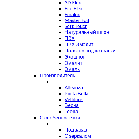
3D Flex
Eco Flex
Emalux
Master Foil
Soft Touch
Натуральный шпон
ПВХ
ПВХ Эмалит
Полотно под покраску
Экошпон
Эмалит
Эмаль
Производитель
Alleanza
Porta Bella
Velldoris
Весна
Геона
С особенностями
Под заказ
С зеркалом