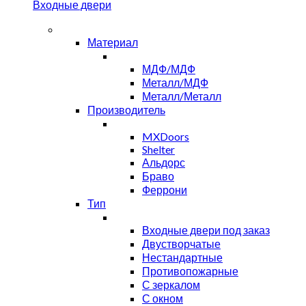
Входные двери
Материал
МДФ/МДФ
Металл/МДФ
Металл/Металл
Производитель
MXDoors
Shelter
Альдорс
Браво
Феррони
Тип
Входные двери под заказ
Двустворчатые
Нестандартные
Противопожарные
С зеркалом
С окном