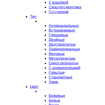
С коробкой
Скрытого монтажа
Со стеклом
Тип
Антивандальные
Встраиваемые
Глянцевые
Двойные
Двустворчатые
Ламинированные
Матовые
Металлические
Одностворчатые
С шумоизоляцией
Скрытые
Стандартные
Узкие
Цвет
Бежевые
Белые
Венге