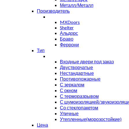
Металл/Металл
Производитель
MXDoors
Shelter
Альдорс
Браво
Феррони
Тип
Входные двери под заказ
Двустворчатые
Нестандартные
Противопожарные
С зеркалом
С окном
С терморазрывом
С шумоизоляцией/звукоизоляц
Со стеклопакетом
Уличные
Утепленные(морозостойкие)
Цена