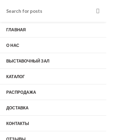
Входные двери в Подольске
г. Подольск, Пионерская улица, 15к2
ГЛАВНАЯ
о нас
Наши работы
Отзывы
О НАС
Гарантия
Выставочный зал
Оплата
ВЫСТАВОЧНЫЙ ЗАЛ
доставка
контакты
КАТАЛОГ
распродажа
+7 (926) 237-25-43
заказать звонок
РАСПРОДАЖА
ДОСТАВКА
0
КОНТАКТЫ
Входные двери
ОТЗЫВЫ