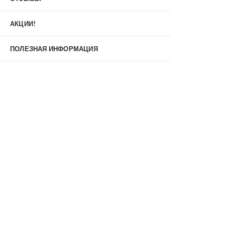
Материал
МДФ/МДФ
Металл/МДФ
АКЦИИ!
Металл/Металл
Производитель
ПОЛЕЗНАЯ ИНФОРМАЦИЯ
MXDoors
Shelter
Альдорс
Браво
Феррони
Тип
Входные двери под заказ
Двустворчатые
Нестандартные
Противопожарные
С зеркалом
С окном
С терморазрывом
С шумоизоляцией/звукоизоляцией
Со стеклопакетом
Уличные
Утепленные(морозостойкие)
Цена
Недорогие