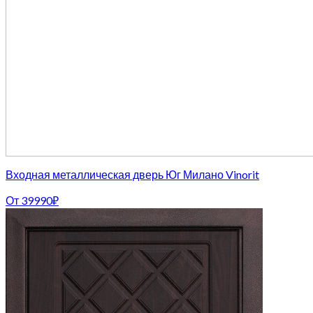
Входная металлическая дверь Юг Милано Vinorit
От
39990
₽