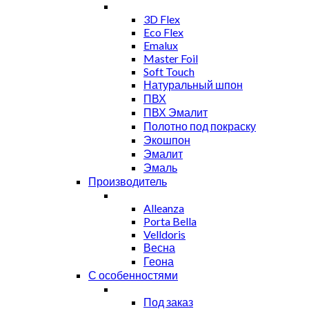
3D Flex
Eco Flex
Emalux
Master Foil
Soft Touch
Натуральный шпон
ПВХ
ПВХ Эмалит
Полотно под покраску
Экошпон
Эмалит
Эмаль
Производитель
Alleanza
Porta Bella
Velldoris
Весна
Геона
С особенностями
Под заказ