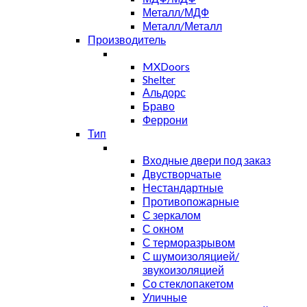
Металл/МДФ
Металл/Металл
Производитель
MXDoors
Shelter
Альдорс
Браво
Феррони
Тип
Входные двери под заказ
Двустворчатые
Нестандартные
Противопожарные
С зеркалом
С окном
С терморазрывом
С шумоизоляцией/
звукоизоляцией
Со стеклопакетом
Уличные