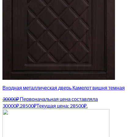
Входная металлическая дверь Камелот вишня темная
30000
₽
Первоначальная цена составляла
30000₽.
28500
₽
Текущая цена: 28500₽.