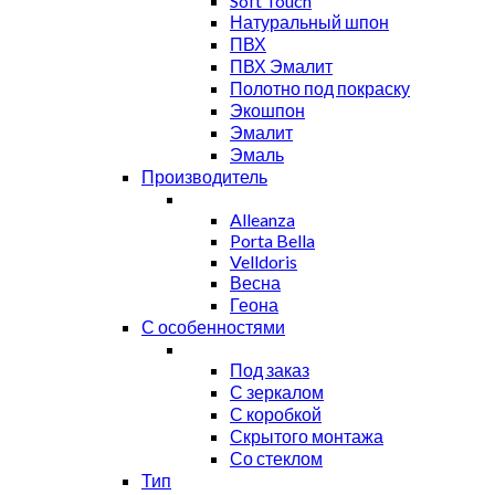
Soft Touch
Натуральный шпон
ПВХ
ПВХ Эмалит
Полотно под покраску
Экошпон
Эмалит
Эмаль
Производитель
Alleanza
Porta Bella
Velldoris
Весна
Геона
С особенностями
Под заказ
С зеркалом
С коробкой
Скрытого монтажа
Со стеклом
Тип