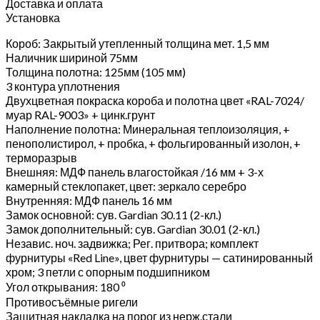
Доставка и оплата
Установка
Короб: Закрытый утепленный толщина мет. 1,5 мм
Наличник шириной 75мм
Толщина полотна: 125мм (105 мм)
3 контура уплотнения
Двухцветная покраска короба и полотна цвет «RAL-7024/
муар RAL-9003» + цинк.грунт
Наполнение полотна: Минеральная теплоизоляция, +
пенополистирол, + пробка, + фольгированный изолон, +
терморазрыв
Внешняя: МДФ панель влагостойкая /16 мм + 3-х
камерный стеклопакет, цвет: зеркало серебро
Внутренняя: МДФ панель 16 мм
Замок основной: сув. Gardian 30.11 (2-кл.)
Замок дополнительный: сув. Gardian 30.01 (2-кл.)
Независ. ноч. задвижка; Рег. притвора; комплект
фурнитуры «Red Line», цвет фурнитуры — сатинированный
хром; 3 петли с опорным подшипником
Угол открывания: 180 ⁰
Противосъёмные ригели
Защитная накладка на порог из нерж.стали