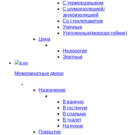
С терморазрывом
С шумоизоляцией/
звукоизоляцией
Со стеклопакетом
Уличные
Утепленные(морозостойкие)
Цена
Недорогие
Элитные
Межкомнатные двери
Назначение
В ванную
В гостиную
В спальню
В туалет
На кухню
Покрытие