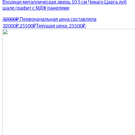
Входная металлическая дверь 10,5 см Чикаго Царга дуб
шале графит с МДФ панелями
32000
₽
Первоначальная цена составляла
32000₽.
25500
₽
Текущая цена: 25500₽.