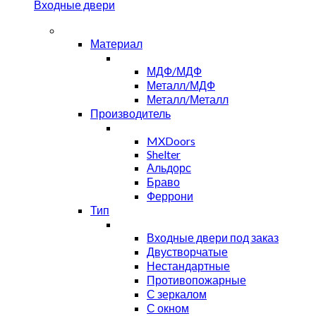
Входные двери
Материал
МДФ/МДФ
Металл/МДФ
Металл/Металл
Производитель
MXDoors
Shelter
Альдорс
Браво
Феррони
Тип
Входные двери под заказ
Двустворчатые
Нестандартные
Противопожарные
С зеркалом
С окном