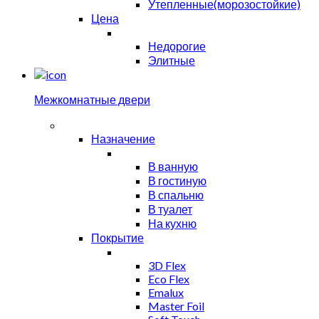
Утепленные(морозостойкие)
Цена
Недорогие
Элитные
Межкомнатные двери
Назначение
В ванную
В гостиную
В спальню
В туалет
На кухню
Покрытие
3D Flex
Eco Flex
Emalux
Master Foil