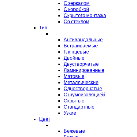
С зеркалом
С коробкой
Скрытого монтажа
Со стеклом
Тип
Антивандальные
Встраиваемые
Глянцевые
Двойные
Двустворчатые
Ламинированные
Матовые
Металлические
Одностворчатые
С шумоизоляцией
Скрытые
Стандартные
Узкие
Цвет
Бежевые
Белые