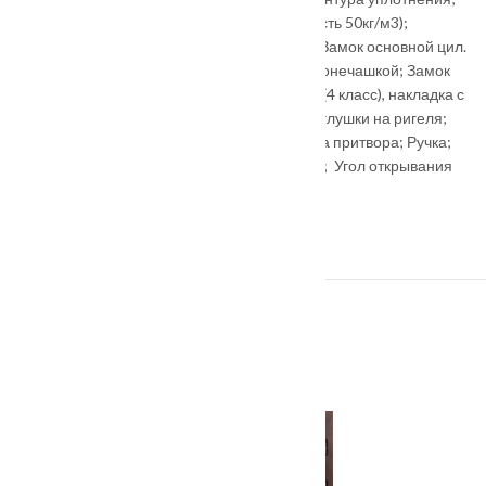
Наполнение полотна — мин. плита (плотность 50кг/м3);
Внутренняя/Внешняя МДФ панель 16 мм ; Замок основной цил.
BORDER Professional (4 класс) с врезной бронечашкой; Замок
дополнительный сув. BORDER Professional (4 класс), накладка с
автоматической шторкой; Декоративные заглушки на ригеля;
Независимая ночная задвижка; Регулировка притвора; Ручка;
Глазок; Три петли на открытом подшипнике; Угол открывания
180 ⁰; Противосъёмные ригели
*стоимость двери уточняйте у менеджера
ПОХОЖИЕ ТОВАРЫ