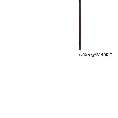
Входная металлическая дверь Крит орех/бел.дуб VINORIT
От
29990
₽