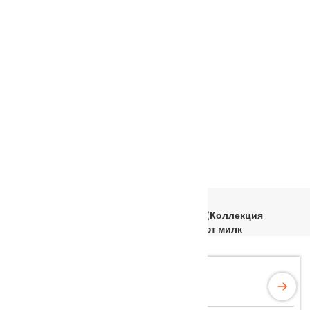
Услуги
Установка
о нас
Наши работы
Отзывы
Гарантия
Выставочный зал
Оплата
доставка
контакты
распродажа
556885@mail.ru
+7 (926) 237-25-43
Главная
Входные двери
МДФ/МДФ
Входная металлическая Дверь ВЕРОНА (Коллекция
«Shelter Plus») K-2 Горький шоколад/Софт милк