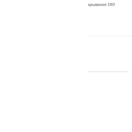
Три петли на закрытом подшипнике, угол открывания 180
⁰,Противосъёмные ригели 3 шт
Размер (В/Ш): 2070х860, 2070х960 мм
Вес: 120 кг
ПОХОЖИЕ ТОВАРЫ