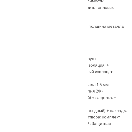
придают двери выразительность и неповторимость!
Технология ТЕРМОРАЗРЫВА позволит снизить тепловые
потери в помещении.
Термо-короб: (ППУ), закрытый, утепленный, толщина металла
1,5 мм
Наличник: шириной 75 мм, фигурный
Толщина полотна: 115 мм. (105мм)
Три контура уплотнения
Цвет металла: «Муар Ral-7024″+цинковый грунт
Наполнение полотна: Минеральная теплоизоляция, +
пенополистирол, + пробка, + фольгированный изолон, +
терморазрыв
Внешняя панель: Металлофиленка 2Ф, металл 1,5 мм
Внутренняя панель: МДФ 16 мм, ФЛ-«Византия 2Ф»
Замок основной: Гардиан 30.15 (сувальдный) + защелка, +
накладка с автоматической шторкой
Замок дополнительный: Гардиан 30.01 (сувальдный) + накладка
с автоматической шторкой; Регулировка притвора; комплект
фурнитуры «Tor», цвет фурнитуры — черный; Защитная
накладка на порог из нерж.стали