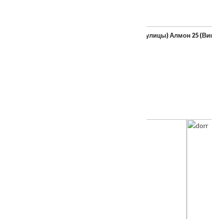
Входная металлическая дверь Термо-3 (для улицы) Алмон 25 (Вино
От
56000
₽
ТАКЖЕ ПОКУПАЮТ