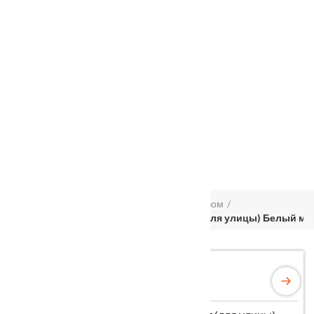
Услуги
Установка
о нас
Наши работы
Отзывы
Гарантия
Выставочный зал
Оплата
доставка
контакты
распродажа
556885@mail.ru
+7 (926) 237-25-43
Главная
Входные двери
С терморазрывом
Входная металлическая дверь Гранит (для улицы) Белый м