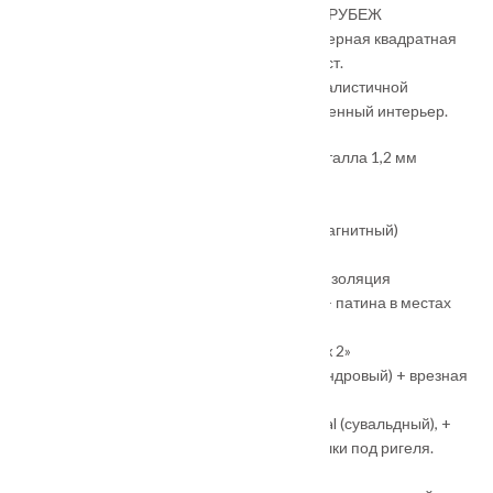
Теплые древесные оттенки придают двери РУБЕЖ
дополнительный уют! Черный наличник и черная квадратная
фурнитура создают выразительный контраст.
Внутренняя панель в белом цвете с минималистичной
фрезеровкой, идеально впишется в современный интерьер.
Короб: Закрытый, утепленный, толщина металла 1,2 мм
Наличник: Шириной 70 мм, прямой
Толщина полотна: 115 мм (100 мм)
Три контура уплотнения (внешний контур магнитный)
Цвет металла: «Муар черный»
Наполнение полотна: Минеральная теплоизоляция
Внешняя панель: МДФ 10 мм, ФЛ-«Рубеж» + патина в местах
фрезеровки
Внутренняя панель: МДФ 10 мм, ФЛ-«Рубеж 2»
Замок основной: Бордер Professional (цилиндровый) + врезная
броненакладка, + заглушки под ригеля
Замок дополнительный: Бордер Professional (сувальдный), +
накладка с автоматической шторкой, заглушки под ригеля.
Регулировка притвора