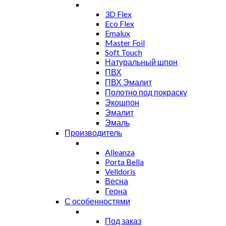
3D Flex
Eco Flex
Emalux
Master Foil
Soft Touch
Натуральный шпон
ПВХ
ПВХ Эмалит
Полотно под покраску
Экошпон
Эмалит
Эмаль
Производитель
Alleanza
Porta Bella
Velldoris
Весна
Геона
С особенностями
Под заказ