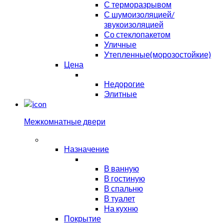
С терморазрывом
С шумоизоляцией/
звукоизоляцией
Со стеклопакетом
Уличные
Утепленные(морозостойкие)
Цена
Недорогие
Элитные
Межкомнатные двери
Назначение
В ванную
В гостиную
В спальню
В туалет
На кухню
Покрытие