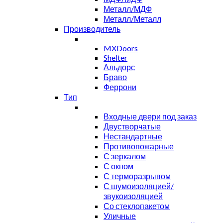
Металл/МДФ
Металл/Металл
Производитель
MXDoors
Shelter
Альдорс
Браво
Феррони
Тип
Входные двери под заказ
Двустворчатые
Нестандартные
Противопожарные
С зеркалом
С окном
С терморазрывом
С шумоизоляцией/
звукоизоляцией
Со стеклопакетом
Уличные