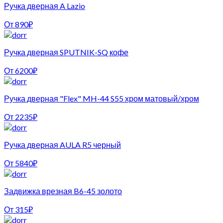
Ручка дверная A Lazio
От
890
₽
Ручка дверная SPUTNIK-SQ кофе
От
6200
₽
Ручка дверная "Flex" MH-44 S55 хром матовый/хром
От
2235
₽
Ручка дверная AULA R5 черный
От
5840
₽
Задвижка врезная B6-45 золото
От
315
₽