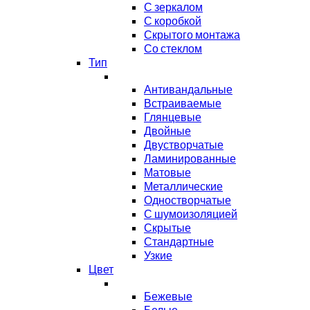
С зеркалом
С коробкой
Скрытого монтажа
Со стеклом
Тип
Антивандальные
Встраиваемые
Глянцевые
Двойные
Двустворчатые
Ламинированные
Матовые
Металлические
Одностворчатые
С шумоизоляцией
Скрытые
Стандартные
Узкие
Цвет
Бежевые
Белые