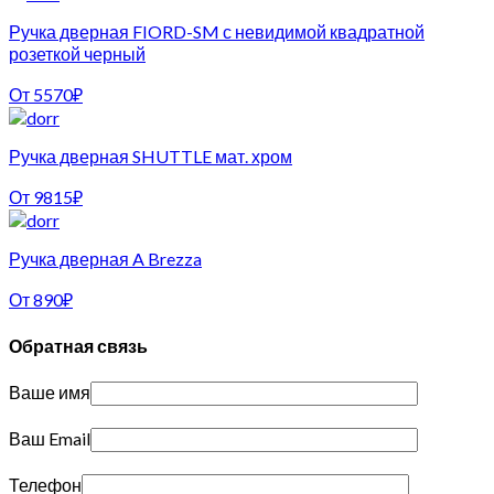
Ручка дверная FIORD-SM с невидимой квадратной
розеткой черный
От
5570
₽
Ручка дверная SHUTTLE мат. хром
От
9815
₽
Ручка дверная A Brezza
От
890
₽
Обратная связь
Ваше имя
Ваш Email
Телефон