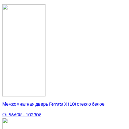
Межкомнатная дверь Ferrata X (10) стекло белое
От
5660
₽
–
10230
₽