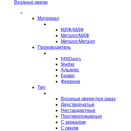
Входные двери
Материал
МДФ/МДФ
Металл/МДФ
Металл/Металл
Производитель
MXDoors
Shelter
Альдорс
Браво
Феррони
Тип
Входные двери под заказ
Двустворчатые
Нестандартные
Противопожарные
С зеркалом
С окном