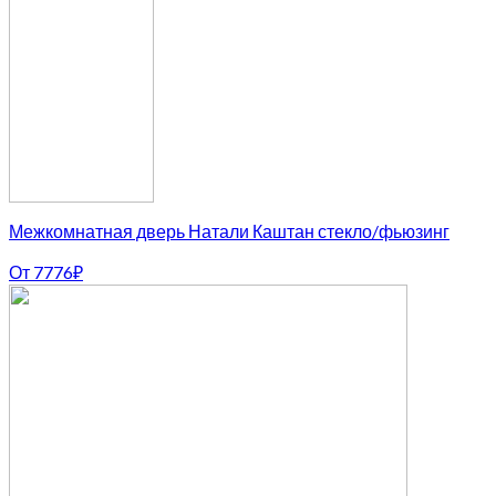
Межкомнатная дверь Натали Каштан стекло/фьюзинг
От
7776
₽