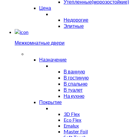
Утепленные(морозостойкие)
Цена
Недорогие
Элитные
Межкомнатные двери
Назначение
В ванную
В гостиную
В спальню
В туалет
На кухню
Покрытие
3D Flex
Eco Flex
Emalux
Master Foil