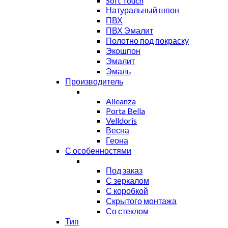
Soft Touch
Натуральный шпон
ПВХ
ПВХ Эмалит
Полотно под покраску
Экошпон
Эмалит
Эмаль
Производитель
Alleanza
Porta Bella
Velldoris
Весна
Геона
С особенностями
Под заказ
С зеркалом
С коробкой
Скрытого монтажа
Со стеклом
Тип