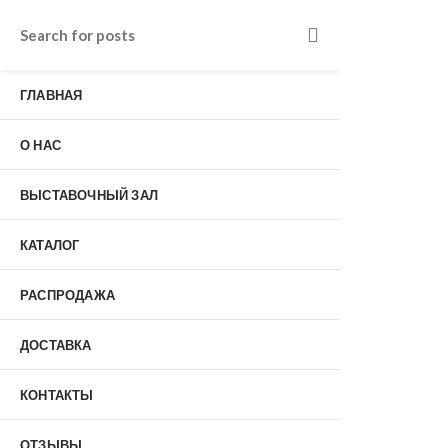
Входные двери в Подольске
г. Подольск, Пионерская улица, 15к2
ГЛАВНАЯ
о нас
Наши работы
Отзывы
О НАС
Гарантия
Выставочный зал
Оплата
ВЫСТАВОЧНЫЙ ЗАЛ
доставка
контакты
КАТАЛОГ
распродажа
+7 (926) 237-25-43
заказать звонок
РАСПРОДАЖА
ДОСТАВКА
0
КОНТАКТЫ
Входные двери
ОТЗЫВЫ