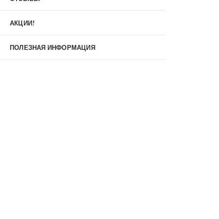
Материал
МДФ/МДФ
Металл/МДФ
АКЦИИ!
Металл/Металл
Производитель
ПОЛЕЗНАЯ ИНФОРМАЦИЯ
MXDoors
Shelter
Альдорс
Браво
Феррони
Тип
Входные двери под заказ
Двустворчатые
Нестандартные
Противопожарные
С зеркалом
С окном
С терморазрывом
С шумоизоляцией/звукоизоляцией
Со стеклопакетом
Уличные
Утепленные(морозостойкие)
Цена
Недорогие