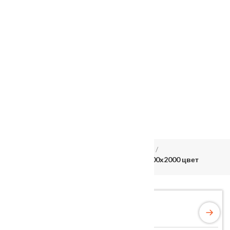
Услуги
Установка
о нас
Наши работы
Отзывы
Гарантия
Выставочный зал
Оплата
доставка
контакты
распродажа
556885@mail.ru
+7 (926) 237-25-43
Главная
Межкомнатные двери
Velldoris
Дверное полотно Экошпон ALTO 12 2V 700х2000 цвет
Серый Эмалит стекло Мателюкс