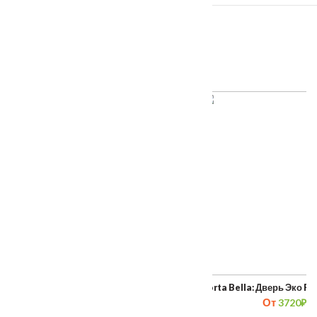
ПОХОЖИЕ ТОВАРЫ
Porta Bella: Дверь Эко Flex Модерн стекло
Porta Bella: Дверь Эко F
От
–
От
–
3600
₽
7150
₽
3720
₽