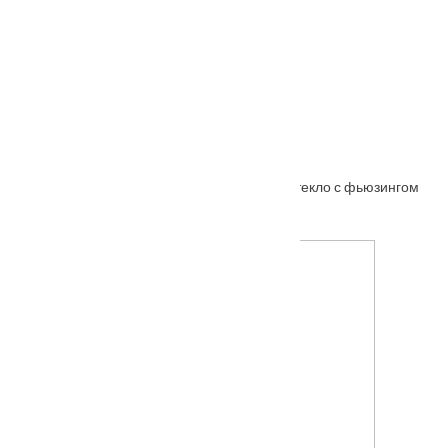
От
5660
₽
–
10230
₽
Межкомнатная дверь АНАСТАСИЯ ольха стекло с фьюзингом
От
7290
₽