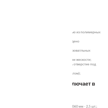
Характеристики
Замер
Основные преимущества:
жёсткое антивандальное покрытие;
100% влагостойкость (изготовлена полностью из полимерных
материалов);
высокая шумоизоляция до 32 дБ (подтверждено
сертификатом);
сертификаты для медицинских и общеобразоватльных
учереждений;
беспустотное заполнение полотна с рёбрами жескости;
простота установки - коробка зарезана, есть отверстие под
замок и ручку;
пожаростойкость (подтверждено сертификатом);
повышенная гарантия - 3 года.
Стандартный комплект включает в
себя:
дверное полотно выбранного размера;
коробка из экструдированного ПВХ 60x40x2060 мм - 2,5 шт.;