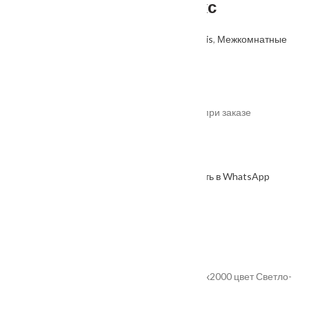
Эмалит стекло Мателюкс
Артикул: 2000000478722
Категории:
Velldoris
,
Межкомнатные
двери
,
Производитель
.
От
11905
₽
*актуальные цены уточняйте у менеджера при заказе
В наличии
В корзину
Оформить в WhatsApp
КУПИТЬ В 1 КЛИК
Описание
Характеристики
Замер
Доставка и оплата
Установка
Дверное полотно Экошпон ALTO 12 2V 900х2000 цвет Светло-
серый Эмалит стекло Мателюкс