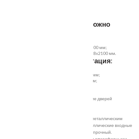
наличник ПВХ прямой 70x8x2200 мм - 5 шт.
Фурнитура и доборы - в комплект не входят.
Размер добора, которым можно
укомплектовать дверь:
добор совмещеный с наличником 100х8х2200 мм;
добор прямой 150, 200, 300 (только белый)х8х2100 мм.
Дополнительная комплектация:
установка отбойной пластины высотой 200 мм;
врезка вентиляционной решётки 368х130 мм;
автоматический умный порог;
порог из ПВХ или алюминия.
Обратите внимание! Возможно изготовление дверей
нестандартного размера.
Они отличаются критериями: габаритами, металлическим
выполнением, отделкой, ценой. Двери металлические входные
в Подольске самые популярные. Материал прочный.
Устойчивость в неблагоприятных регионах с атмосферными