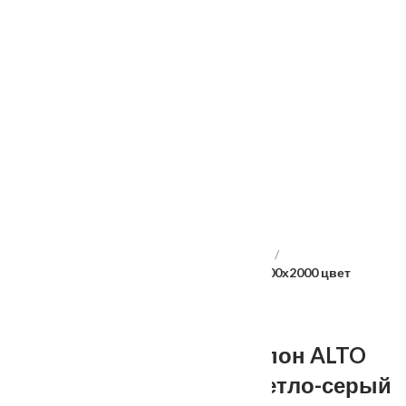
Услуги
Установка
о нас
Наши работы
Отзывы
Гарантия
Выставочный зал
Оплата
доставка
контакты
распродажа
556885@mail.ru
+7 (926) 237-25-43
Главная
Межкомнатные двери
Velldoris
Дверное полотно Экошпон ALTO 12 2V 900х2000 цвет
Светло-серый Эмалит стекло Мателюкс
Дверное полотно Экошпон ALTO
12 2V 900х2000 цвет Светло-серый