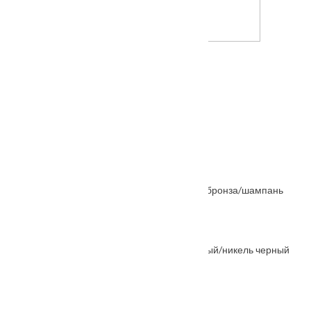
Межкомнатная дверь Франческо
Также покупают
Ручка дверная TOMORROW R5 белый
От
6605
₽
Ручка дверная MH-42-CLASSIC старая мат.бронза/шампань
От
2660
₽
Ручка дверная "Agbar" MH-21 никель матовый/никель черный
От
2235
₽
Ручка дверная "Колонна" MH-03 черный