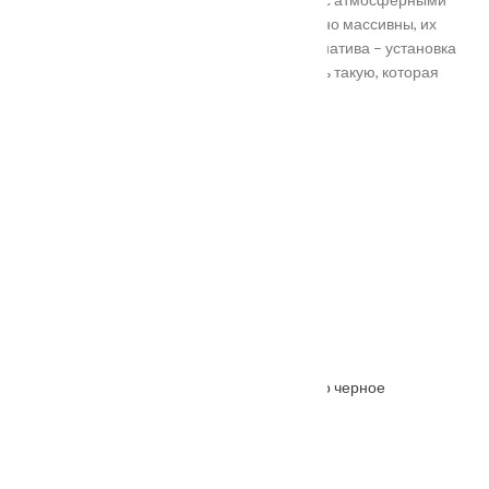
осадками. Полотно и конструкция достаточно массивны, их
тяжело вскрыть злоумышленникам. Альтернатива – установка
входной двери в Подольске. Лучше покупать такую, которая
выполнена из дерева твердых пород.
Установка
Похожие товары
Межкомнатная дверь Ferrata XIII (13) стекло черное
От
6645
₽
–
11215
₽