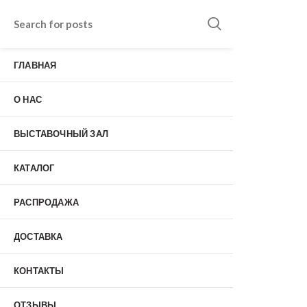
Входные двери в Подольске
г. Подольск, Пионерская улица, 15к2
ГЛАВНАЯ
о нас
Наши работы
Отзывы
О НАС
Гарантия
Выставочный зал
Оплата
ВЫСТАВОЧНЫЙ ЗАЛ
доставка
контакты
КАТАЛОГ
распродажа
+7 (926) 237-25-43
заказать звонок
РАСПРОДАЖА
ДОСТАВКА
0
КОНТАКТЫ
Входные двери
ОТЗЫВЫ