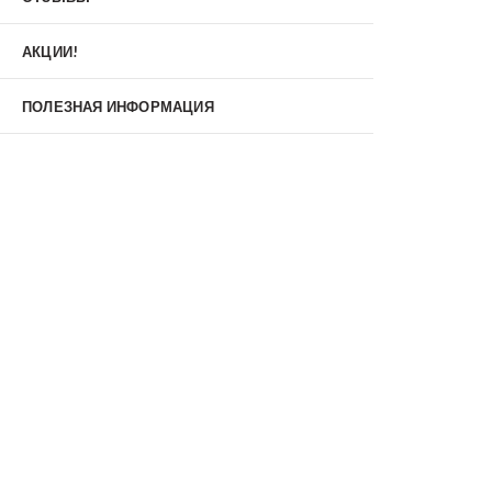
Материал
МДФ/МДФ
Металл/МДФ
АКЦИИ!
Металл/Металл
Производитель
ПОЛЕЗНАЯ ИНФОРМАЦИЯ
MXDoors
Shelter
Альдорс
Браво
Феррони
Тип
Входные двери под заказ
Двустворчатые
Нестандартные
Противопожарные
С зеркалом
С окном
С терморазрывом
С шумоизоляцией/звукоизоляцией
Со стеклопакетом
Уличные
Утепленные(морозостойкие)
Цена
Недорогие