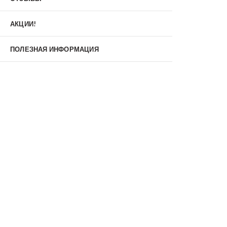
АКЦИИ!
Входные двери
Материал
ПОЛЕЗНАЯ ИНФОРМАЦИЯ
МДФ/МДФ
Металл/МДФ
Металл/Металл
Производитель
MXDoors
Shelter
Альдорс
Браво
Феррони
Тип
Входные двери под заказ
Двустворчатые
Нестандартные
Противопожарные
С зеркалом
С окном
С терморазрывом
С шумоизоляцией/звукоизоляцией