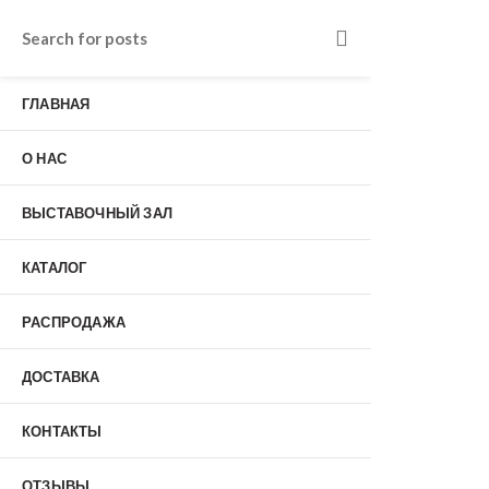
ГЛАВНАЯ
Входные двери в Подольске
О НАС
г. Подольск, Пионерская улица, 15к2
о нас
Наши работы
ВЫСТАВОЧНЫЙ ЗАЛ
Отзывы
Гарантия
КАТАЛОГ
Выставочный зал
Оплата
доставка
РАСПРОДАЖА
контакты
распродажа
ДОСТАВКА
+7 (926) 237-25-43
заказать звонок
КОНТАКТЫ
0
ОТЗЫВЫ