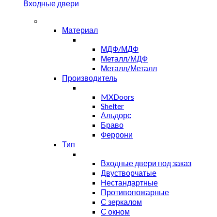
Входные двери
Материал
МДФ/МДФ
Металл/МДФ
Металл/Металл
Производитель
MXDoors
Shelter
Альдорс
Браво
Феррони
Тип
Входные двери под заказ
Двустворчатые
Нестандартные
Противопожарные
С зеркалом
С окном