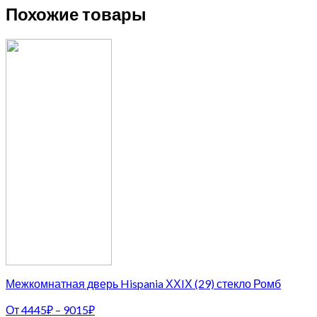
Похожие товары
Межкомнатная дверь Hispania ХХIХ (29) стекло Ромб
От
4445
₽
–
9015
₽