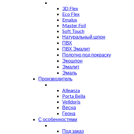
3D Flex
Eco Flex
Emalux
Master Foil
Soft Touch
Натуральный шпон
ПВХ
ПВХ Эмалит
Полотно под покраску
Экошпон
Эмалит
Эмаль
Производитель
Alleanza
Porta Bella
Velldoris
Весна
Геона
С особенностями
Под заказ