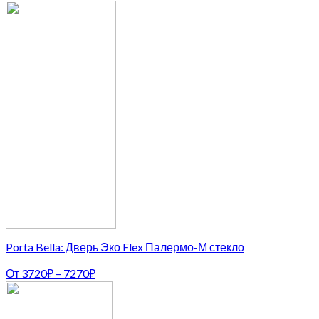
Porta Bella: Дверь Эко Flex Палермо-М стекло
От
3720
₽
–
7270
₽