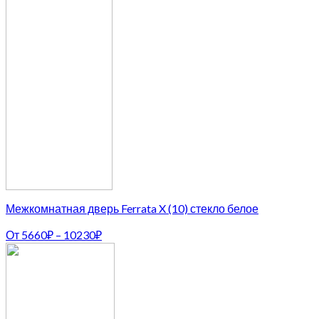
Межкомнатная дверь Ferrata X (10) стекло белое
От
5660
₽
–
10230
₽