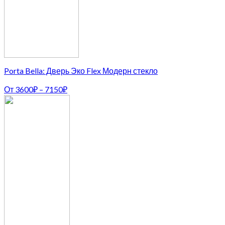
Porta Bella: Дверь Эко Flex Модерн стекло
От
3600
₽
–
7150
₽