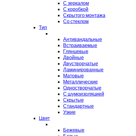
С зеркалом
С коробкой
Скрытого монтажа
Со стеклом
Тип
Антивандальные
Встраиваемые
Глянцевые
Двойные
Двустворчатые
Ламинированные
Матовые
Металлические
Одностворчатые
С шумоизоляцией
Скрытые
Стандартные
Узкие
Цвет
Бежевые
Белые