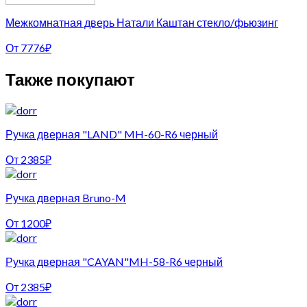
Межкомнатная дверь Натали Каштан стекло/фьюзинг
От
7776
₽
Также покупают
Ручка дверная "LAND" MH-60-R6 черный
От
2385
₽
Ручка дверная Bruno-M
От
1200
₽
Ручка дверная "CAYAN"MH-58-R6 черный
От
2385
₽