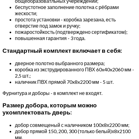
общеобразоватльных учереждений;
беспустотное заполнение полотна с рёбрами
жескости;
простота установки - коробка зарезана, есть
отверстие под замок и ручку;
пожаростойкость (подтверждено сертификатом);
повышенная гарантия - 3 года.
Стандартный комплект включает в себя:
дверное полотно выбранного размера;
коробка из экструдированного ПВХ 60x40x2060 мм -
2,5 шт.;
наличник ПВХ прямой 70x8x2200 мм - 5 шт.
Фурнитура и доборы - в комплект не входят.
Размер добора, которым можно
укомплектовать дверь:
добор совмещеный с наличником 100х8х2200 мм;
добор прямой 150, 200, 300 (только белый)х8х2100
мм.