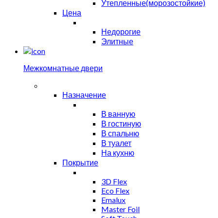
Утепленные(морозостойкие)
Цена
Недорогие
Элитные
Межкомнатные двери
Назначение
В ванную
В гостиную
В спальню
В туалет
На кухню
Покрытие
3D Flex
Eco Flex
Emalux
Master Foil