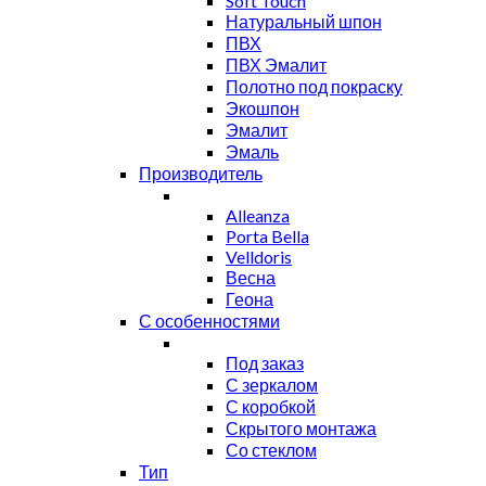
Soft Touch
Натуральный шпон
ПВХ
ПВХ Эмалит
Полотно под покраску
Экошпон
Эмалит
Эмаль
Производитель
Alleanza
Porta Bella
Velldoris
Весна
Геона
С особенностями
Под заказ
С зеркалом
С коробкой
Скрытого монтажа
Со стеклом
Тип