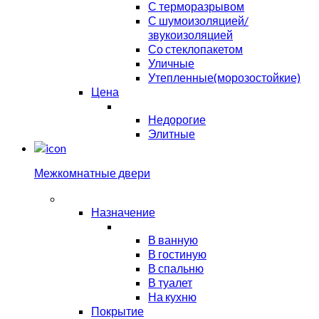
С терморазрывом
С шумоизоляцией/
звукоизоляцией
Со стеклопакетом
Уличные
Утепленные(морозостойкие)
Цена
Недорогие
Элитные
Межкомнатные двери
Назначение
В ванную
В гостиную
В спальню
В туалет
На кухню
Покрытие