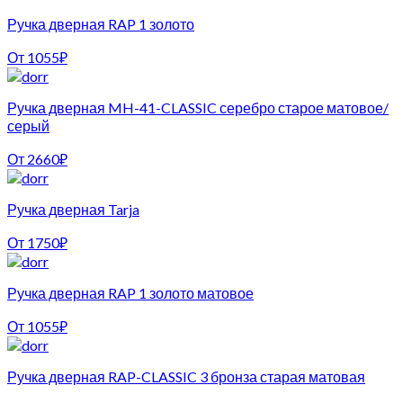
Ручка дверная RAP 1 золото
От
1055
₽
Ручка дверная MH-41-CLASSIC серебро старое матовое/
серый
От
2660
₽
Ручка дверная Tarja
От
1750
₽
Ручка дверная RAP 1 золото матовое
От
1055
₽
Ручка дверная RAP-CLASSIC 3 бронза старая матовая