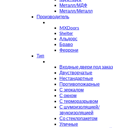
Металл/МДФ
Металл/Металл
Производитель
MXDoors
Shelter
Альдорс
Браво
Феррони
Тип
Входные двери под заказ
Двустворчатые
Нестандартные
Противопожарные
С зеркалом
С окном
С терморазрывом
С шумоизоляцией/
звукоизоляцией
Со стеклопакетом
Уличные