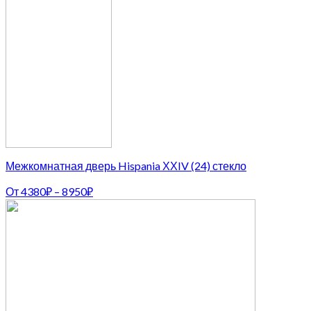
Межкомнатная дверь Hispania ХХIV (24) стекло
От
4380
₽
–
8950
₽