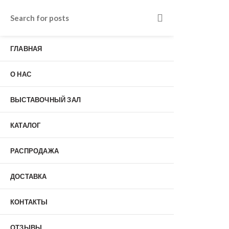
Входные двери в Подольске
г. Подольск, Пионерская улица, 15к2
ГЛАВНАЯ
о нас
Наши работы
Отзывы
О НАС
Гарантия
Выставочный зал
Оплата
ВЫСТАВОЧНЫЙ ЗАЛ
доставка
контакты
КАТАЛОГ
распродажа
+7 (926) 237-25-43
заказать звонок
РАСПРОДАЖА
ДОСТАВКА
0
КОНТАКТЫ
Входные двери
ОТЗЫВЫ