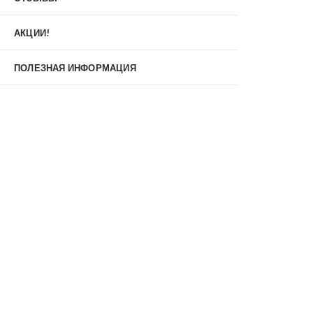
Материал
МДФ/МДФ
Металл/МДФ
АКЦИИ!
Металл/Металл
Производитель
ПОЛЕЗНАЯ ИНФОРМАЦИЯ
MXDoors
Shelter
Альдорс
Браво
Феррони
Тип
Входные двери под заказ
Двустворчатые
Нестандартные
Противопожарные
С зеркалом
С окном
С терморазрывом
С шумоизоляцией/звукоизоляцией
Со стеклопакетом
Уличные
Утепленные(морозостойкие)
Цена
Недорогие