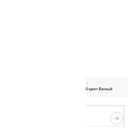
Услуги
Установка
о нас
Наши работы
Отзывы
Гарантия
Выставочный зал
Оплата
доставка
контакты
распродажа
556885@mail.ru
+7 (926) 237-25-43
Главная
Межкомнатные двери
Velldoris
Дверное полотно Экошпон FLY 4 700х2000 цвет Белый
Эмалит