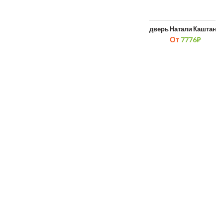
Межкомнатная дверь Корсо 1
Межкомнатная дверь Натали Каштан с
От
7776
₽