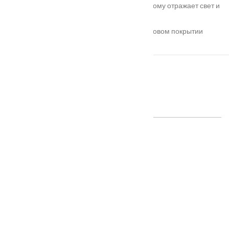
При разных углах освещения стекло по-новому отражает свет и
создаёт глубокий мягкий отблеск.
Модельный ряд представлен в гладком матовом покрытии
Эмалит.
ПОХОЖИЕ ТОВАРЫ