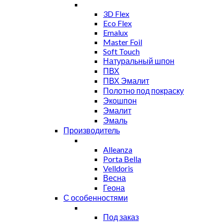
3D Flex
Eco Flex
Emalux
Master Foil
Soft Touch
Натуральный шпон
ПВХ
ПВХ Эмалит
Полотно под покраску
Экошпон
Эмалит
Эмаль
Производитель
Alleanza
Porta Bella
Velldoris
Весна
Геона
С особенностями
Под заказ