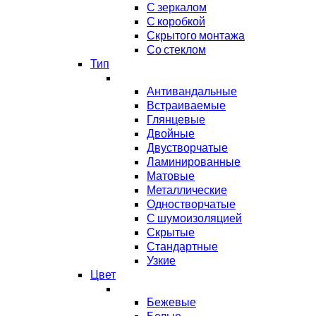
С зеркалом
С коробкой
Скрытого монтажа
Со стеклом
Тип
Антивандальные
Встраиваемые
Глянцевые
Двойные
Двустворчатые
Ламинированные
Матовые
Металлические
Одностворчатые
С шумоизоляцией
Скрытые
Стандартные
Узкие
Цвет
Бежевые
Белые