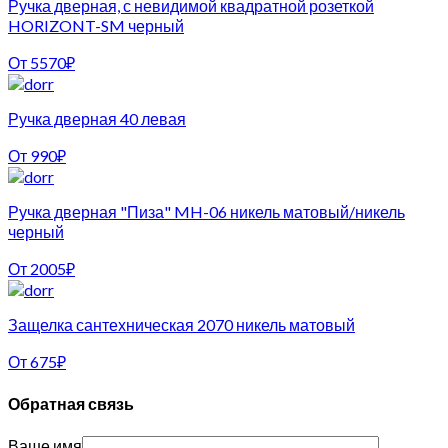
Ручка дверная, с невидимой квадратной розеткой
HORIZONT-SM черный
От
5570
₽
Ручка дверная 40 левая
От
990
₽
Ручка дверная "Пиза" MH-06 никель матовый/никель
черный
От
2005
₽
Защелка сантехническая 2070 никель матовый
От
675
₽
Обратная связь
Ваше имя