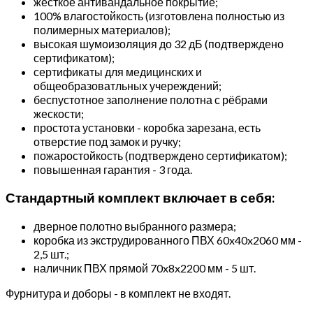
жёсткое антивандальное покрытие;
100% влагостойкость (изготовлена полностью из
полимерных материалов);
высокая шумоизоляция до 32 дБ (подтверждено
сертификатом);
сертификаты для медицинских и
общеобразоватльных учереждений;
беспустотное заполнение полотна с рёбрами
жескости;
простота установки - коробка зарезана, есть
отверстие под замок и ручку;
пожаростойкость (подтверждено сертификатом);
повышенная гарантия - 3 года.
Стандартный комплект включает в себя:
дверное полотно выбранного размера;
коробка из экструдированного ПВХ 60x40x2060 мм -
2,5 шт.;
наличник ПВХ прямой 70x8x2200 мм - 5 шт.
Фурнитура и доборы - в комплект не входят.