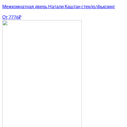
Межкомнатная дверь Натали Каштан стекло/фьюзинг
От
7776
₽