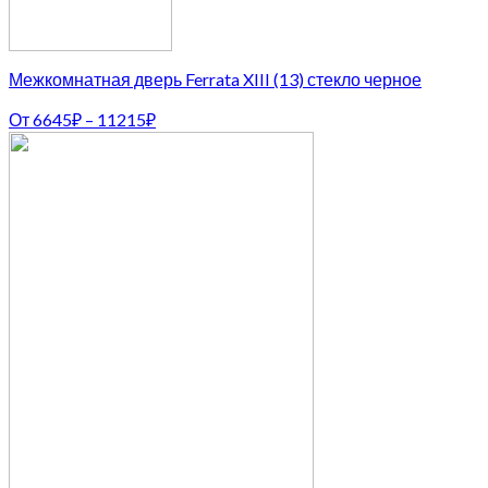
Межкомнатная дверь Ferrata XIII (13) стекло черное
От
6645
₽
–
11215
₽