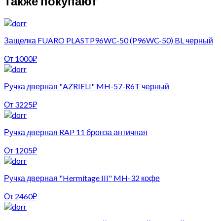
Также покупают
Защелка FUARO PLASTP96WC-50 (P96WC-50) BL черный
От
1000
₽
Ручка дверная "AZRIELI" MH-57-R6T черный
От
3225
₽
Ручка дверная RAP 11 бронза античная
От
1205
₽
Ручка дверная "Hermitage III" MH-32 кофе
От
2460
₽