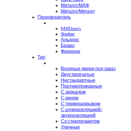
Металл/МДФ
Металл/Металл
Производитель
MXDoors
Shelter
Альдорс
Браво
Феррони
Тип
Входные двери под заказ
Двустворчатые
Нестандартные
Противопожарные
С зеркалом
С окном
С терморазрывом
С шумоизоляцией/
звукоизоляцией
Со стеклопакетом
Уличные