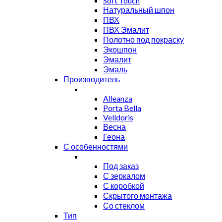
Soft Touch
Натуральный шпон
ПВХ
ПВХ Эмалит
Полотно под покраску
Экошпон
Эмалит
Эмаль
Производитель
Alleanza
Porta Bella
Velldoris
Весна
Геона
С особенностями
Под заказ
С зеркалом
С коробкой
Скрытого монтажа
Со стеклом
Тип