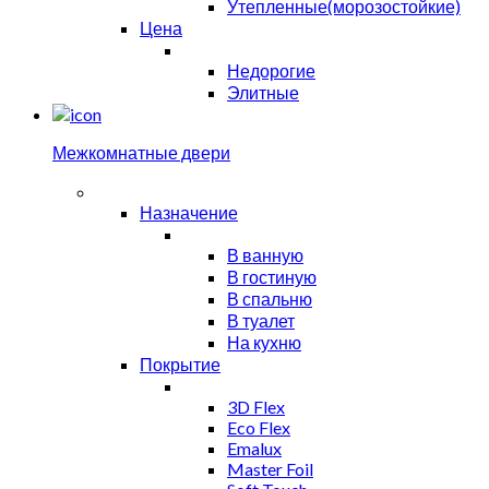
Утепленные(морозостойкие)
Цена
Недорогие
Элитные
Межкомнатные двери
Назначение
В ванную
В гостиную
В спальню
В туалет
На кухню
Покрытие
3D Flex
Eco Flex
Emalux
Master Foil