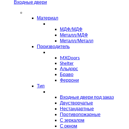
Входные двери
Материал
МДФ/МДФ
Металл/МДФ
Металл/Металл
Производитель
MXDoors
Shelter
Альдорс
Браво
Феррони
Тип
Входные двери под заказ
Двустворчатые
Нестандартные
Противопожарные
С зеркалом
С окном