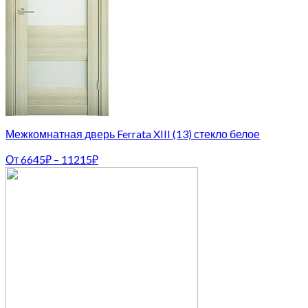
Межкомнатная дверь Ferrata XIII (13) стекло белое
От
6645
₽
–
11215
₽