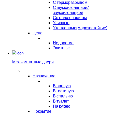
С терморазрывом
С шумоизоляцией/
звукоизоляцией
Со стеклопакетом
Уличные
Утепленные(морозостойкие)
Цена
Недорогие
Элитные
Межкомнатные двери
Назначение
В ванную
В гостиную
В спальню
В туалет
На кухню
Покрытие