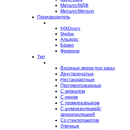
Металл/МДФ
Металл/Металл
Производитель
MXDoors
Shelter
Альдорс
Браво
Феррони
Тип
Входные двери под заказ
Двустворчатые
Нестандартные
Противопожарные
С зеркалом
С окном
С терморазрывом
С шумоизоляцией/
звукоизоляцией
Со стеклопакетом
Уличные