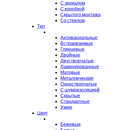
С зеркалом
С коробкой
Скрытого монтажа
Со стеклом
Тип
Антивандальные
Встраиваемые
Глянцевые
Двойные
Двустворчатые
Ламинированные
Матовые
Металлические
Одностворчатые
С шумоизоляцией
Скрытые
Стандартные
Узкие
Цвет
Бежевые
Белые