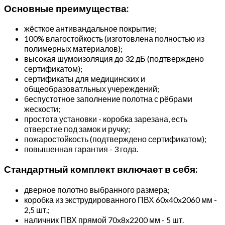
Основные преимущества:
жёсткое антивандальное покрытие;
100% влагостойкость (изготовлена полностью из
полимерных материалов);
высокая шумоизоляция до 32 дБ (подтверждено
сертификатом);
сертификаты для медицинских и
общеобразоватльных учереждений;
беспустотное заполнение полотна с рёбрами
жескости;
простота установки - коробка зарезана, есть
отверстие под замок и ручку;
пожаростойкость (подтверждено сертификатом);
повышенная гарантия - 3 года.
Стандартный комплект включает в себя:
дверное полотно выбранного размера;
коробка из экструдированного ПВХ 60x40x2060 мм -
2,5 шт.;
наличник ПВХ прямой 70x8x2200 мм - 5 шт.