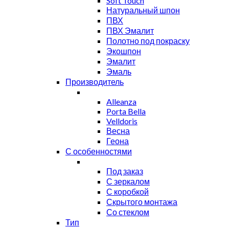
Soft Touch
Натуральный шпон
ПВХ
ПВХ Эмалит
Полотно под покраску
Экошпон
Эмалит
Эмаль
Производитель
Alleanza
Porta Bella
Velldoris
Весна
Геона
С особенностями
Под заказ
С зеркалом
С коробкой
Скрытого монтажа
Со стеклом
Тип