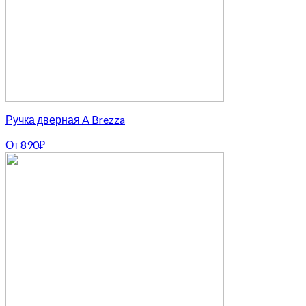
Ручка дверная A Brezza
От
890
₽