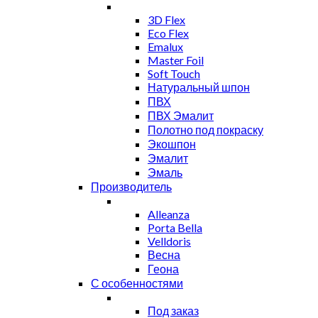
3D Flex
Eco Flex
Emalux
Master Foil
Soft Touch
Натуральный шпон
ПВХ
ПВХ Эмалит
Полотно под покраску
Экошпон
Эмалит
Эмаль
Производитель
Alleanza
Porta Bella
Velldoris
Весна
Геона
С особенностями
Под заказ