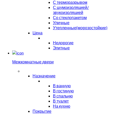
С терморазрывом
С шумоизоляцией/
звукоизоляцией
Со стеклопакетом
Уличные
Утепленные(морозостойкие)
Цена
Недорогие
Элитные
Межкомнатные двери
Назначение
В ванную
В гостиную
В спальню
В туалет
На кухню
Покрытие