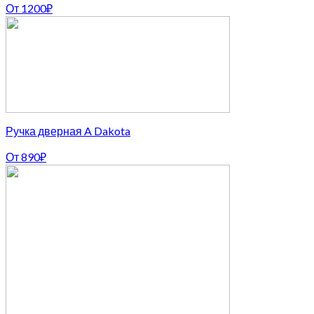
От
1200
₽
Ручка дверная A Dakota
От
890
₽