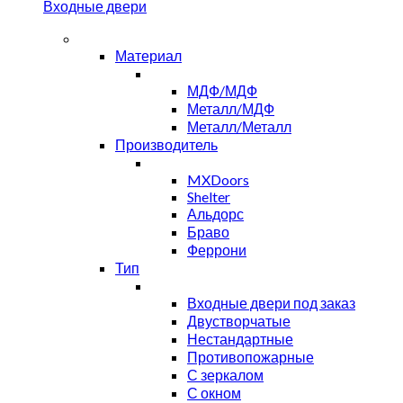
Входные двери
Материал
МДФ/МДФ
Металл/МДФ
Металл/Металл
Производитель
MXDoors
Shelter
Альдорс
Браво
Феррони
Тип
Входные двери под заказ
Двустворчатые
Нестандартные
Противопожарные
С зеркалом
С окном