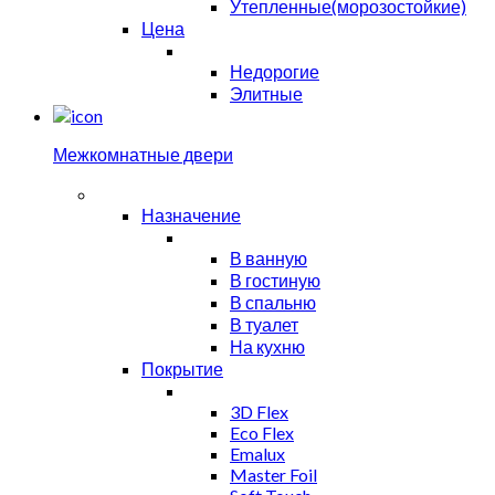
Утепленные(морозостойкие)
Цена
Недорогие
Элитные
Межкомнатные двери
Назначение
В ванную
В гостиную
В спальню
В туалет
На кухню
Покрытие
3D Flex
Eco Flex
Emalux
Master Foil