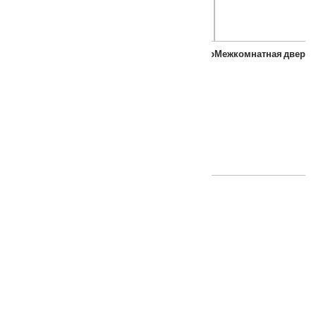
Porta Bella: Дверь Эко Flex Соренто-М стекло
Межкомнатная дверь Э
От
–
3720
₽
7270
₽
ТАКЖЕ ПОКУПАЮТ