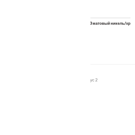
Накладка под цилиндр FUARO ET KM SN/CP-3 матовый никель/хро
От
1100
₽
Адрес
г. Подольск, улица Пионерская, дом 15 корпус 2
График работы
Пн-Пт: 08:00–18:00
Продукция
входные металлические двери
межкомнатные двери
доборы на входную дверь