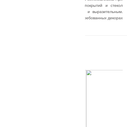
этом оригинальные комбинации цвета покрытий и стекол
помогут сделать его более интересным и выразительным.
Модельный ряд выпускается в самых востребованных декорах
покрытий Экошпон.
ПОХОЖИЕ ТОВАРЫ