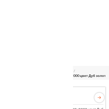
Услуги
Установка
о нас
Наши работы
Отзывы
Гарантия
Выставочный зал
Оплата
доставка
контакты
распродажа
556885@mail.ru
+7 (926) 237-25-43
Главная
Межкомнатные двери
Velldoris
Дверное полотно Экошпон LINEA 3 700х2000 цвет Дуб золото