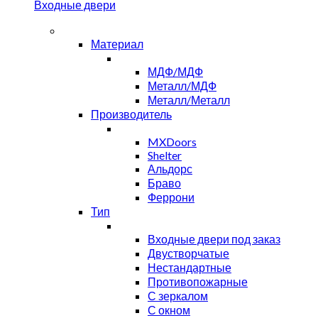
Входные двери
Материал
МДФ/МДФ
Металл/МДФ
Металл/Металл
Производитель
MXDoors
Shelter
Альдорс
Браво
Феррони
Тип
Входные двери под заказ
Двустворчатые
Нестандартные
Противопожарные
С зеркалом
С окном