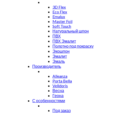
3D Flex
Eco Flex
Emalux
Master Foil
Soft Touch
Натуральный шпон
ПВХ
ПВХ Эмалит
Полотно под покраску
Экошпон
Эмалит
Эмаль
Производитель
Alleanza
Porta Bella
Velldoris
Весна
Геона
С особенностями
Под заказ