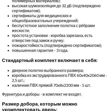
полимерных материалов);
высокая шумоизоляция до 32 дБ (подтверждено
сертификатом);
сертификаты для медицинских и
общеобразоватльных учереждений;
беспустотное заполнение полотна с рёбрами
жескости;
простота установки - коробка зарезана, есть
отверстие под замок и ручку;
пожаростойкость (подтверждено сертификатом);
повышенная гарантия - 3 года.
Стандартный комплект включает в себя:
дверное полотно выбранного размера;
коробка из экструдированного ПВХ 60x40x2060 мм -
2,5 шт.;
наличник ПВХ прямой 70x8x2200 мм - 5 шт.
Фурнитура и доборы - в комплект не входят.
Размер добора, которым можно
укомплектовать дверь: