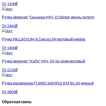
От
1200
₽
Ручка дверная "Giuseppe MH-22 белая эмаль/золото
От
2460
₽
Ручка PALLADIUM A Dakota SN матовый никель
От
1400
₽
Ручка дверная "Kaffe" MH-50-S6 хром матовый
От
2235
₽
Ручка раздельная FUARO SAMPLE KM BL-24 черный
От
2800
₽
Обратная связь