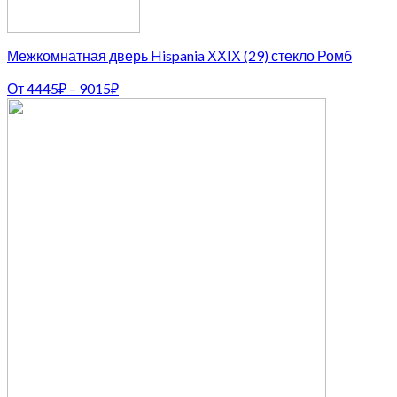
Межкомнатная дверь Hispania ХХIХ (29) стекло Ромб
От
4445
₽
–
9015
₽