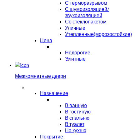
С терморазрывом
С шумоизоляцией/
звукоизоляцией
Со стеклопакетом
Уличные
Утепленные(морозостойкие)
Цена
Недорогие
Элитные
Межкомнатные двери
Назначение
В ванную
В гостиную
В спальню
В туалет
На кухню
Покрытие