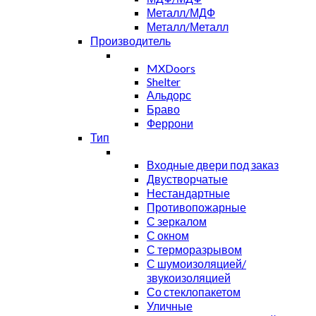
Металл/МДФ
Металл/Металл
Производитель
MXDoors
Shelter
Альдорс
Браво
Феррони
Тип
Входные двери под заказ
Двустворчатые
Нестандартные
Противопожарные
С зеркалом
С окном
С терморазрывом
С шумоизоляцией/
звукоизоляцией
Со стеклопакетом
Уличные