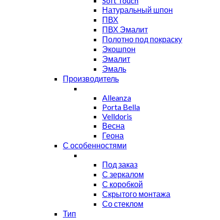
Soft Touch
Натуральный шпон
ПВХ
ПВХ Эмалит
Полотно под покраску
Экошпон
Эмалит
Эмаль
Производитель
Alleanza
Porta Bella
Velldoris
Весна
Геона
С особенностями
Под заказ
С зеркалом
С коробкой
Скрытого монтажа
Со стеклом
Тип