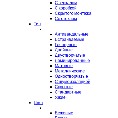
С зеркалом
С коробкой
Скрытого монтажа
Со стеклом
Тип
Антивандальные
Встраиваемые
Глянцевые
Двойные
Двустворчатые
Ламинированные
Матовые
Металлические
Одностворчатые
С шумоизоляцией
Скрытые
Стандартные
Узкие
Цвет
Бежевые
Белые