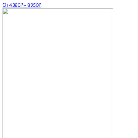
От
4380
₽
–
8950
₽