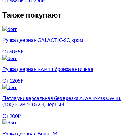
От
5660
₽
–
10230
₽
Также покупают
Ручка дверная GALACTIC-SQ хром
От
6855
₽
Ручка дверная RAP 11 бронза античная
От
1205
₽
Петля универсальная без врезки AJAX IN4000W BL
(100/P-2B 100x2,3) черный
От
200
₽
Ручка дверная Bruno-M