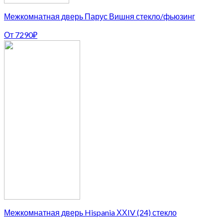
Межкомнатная дверь Парус Вишня стекло/фьюзинг
От
7290
₽
Межкомнатная дверь Hispania ХХIV (24) стекло