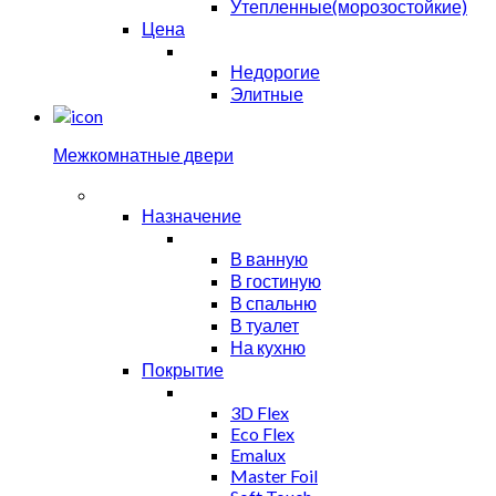
Утепленные(морозостойкие)
Цена
Недорогие
Элитные
Межкомнатные двери
Назначение
В ванную
В гостиную
В спальню
В туалет
На кухню
Покрытие
3D Flex
Eco Flex
Emalux
Master Foil