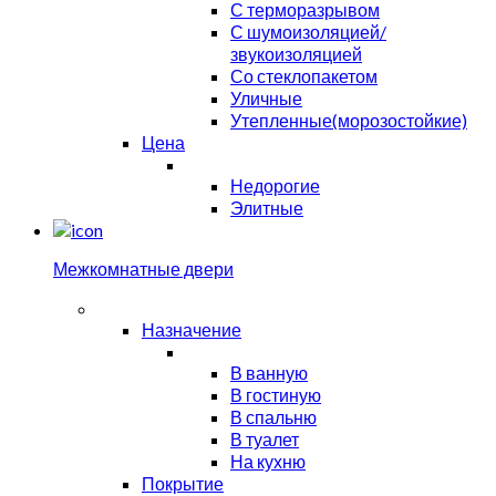
С терморазрывом
С шумоизоляцией/
звукоизоляцией
Со стеклопакетом
Уличные
Утепленные(морозостойкие)
Цена
Недорогие
Элитные
Межкомнатные двери
Назначение
В ванную
В гостиную
В спальню
В туалет
На кухню
Покрытие