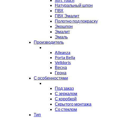
Soft Touch
Натуральный шпон
ПВХ
ПВХ Эмалит
Полотно под покраску
Экошпон
Эмалит
Эмаль
Производитель
Alleanza
Porta Bella
Velldoris
Весна
Геона
С особенностями
Под заказ
С зеркалом
С коробкой
Скрытого монтажа
Со стеклом
Тип