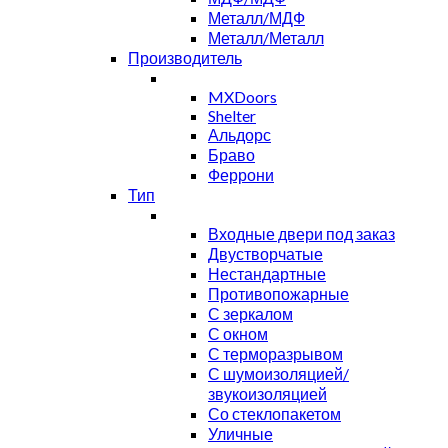
Металл/МДФ
Металл/Металл
Производитель
MXDoors
Shelter
Альдорс
Браво
Феррони
Тип
Входные двери под заказ
Двустворчатые
Нестандартные
Противопожарные
С зеркалом
С окном
С терморазрывом
С шумоизоляцией/
звукоизоляцией
Со стеклопакетом
Уличные