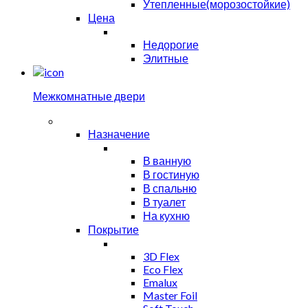
Утепленные(морозостойкие)
Цена
Недорогие
Элитные
Межкомнатные двери
Назначение
В ванную
В гостиную
В спальню
В туалет
На кухню
Покрытие
3D Flex
Eco Flex
Emalux
Master Foil