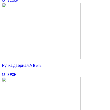
От
1200
₽
Ручка дверная A Bella
От
890
₽