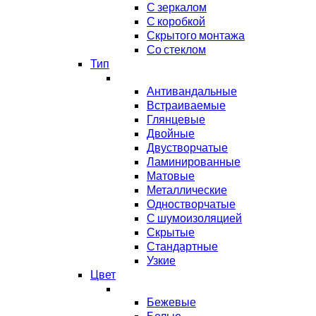
С зеркалом
С коробкой
Скрытого монтажа
Со стеклом
Тип
Антивандальные
Встраиваемые
Глянцевые
Двойные
Двустворчатые
Ламинированные
Матовые
Металлические
Одностворчатые
С шумоизоляцией
Скрытые
Стандартные
Узкие
Цвет
Бежевые
Белые