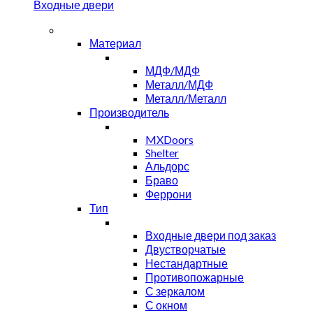
Входные двери
Материал
МДФ/МДФ
Металл/МДФ
Металл/Металл
Производитель
MXDoors
Shelter
Альдорс
Браво
Феррони
Тип
Входные двери под заказ
Двустворчатые
Нестандартные
Противопожарные
С зеркалом
С окном