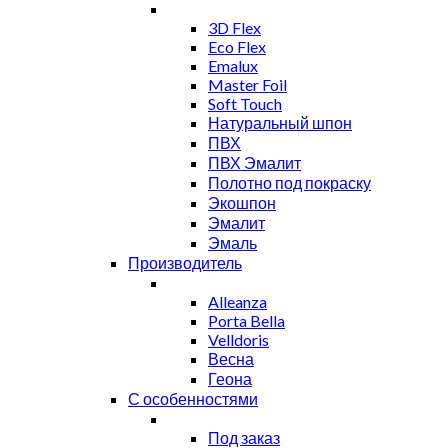
3D Flex
Eco Flex
Emalux
Master Foil
Soft Touch
Натуральный шпон
ПВХ
ПВХ Эмалит
Полотно под покраску
Экошпон
Эмалит
Эмаль
Производитель
Alleanza
Porta Bella
Velldoris
Весна
Геона
С особенностями
Под заказ