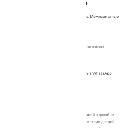
стекло Лакобель черное
Артикул: 4630055803866
Категории:
Velldoris
,
Межкомнатные
двери
,
Производитель
.
От
8930
₽
*актуальные цены уточняйте у менеджера при заказе
В наличии
В корзину
Оформить в WhatsApp
КУПИТЬ В 1 КЛИК
Описание
Характеристики
Замер
Доставка и оплата
Установка
Серия создана для любителей новых тенденций в дизайне
интерьера. Лаконичность форм и тонкая геометрия дверей