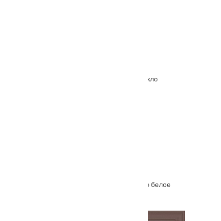
Межкомнатная дверь Hispania ХХIV (24) стекло
От
4380
₽
–
8950
₽
Межкомнатная дверь Ferrata XIII (13) стекло белое
От
6645
₽
–
11215
₽