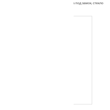
Porta Bella: Дверь Nano шпон Модерн врезка под замок, стекло
От
3500
₽
–
5985
₽
Межкомнатная дверь Шервуд