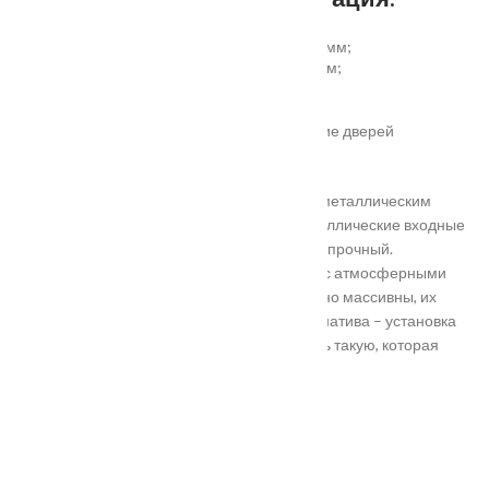
установка отбойной пластины высотой 200 мм;
врезка вентиляционной решётки 368х130 мм;
автоматический умный порог;
порог из ПВХ или алюминия.
Обратите внимание! Возможно изготовление дверей
нестандартного размера.
Они отличаются критериями: габаритами, металлическим
выполнением, отделкой, ценой. Двери металлические входные
в Подольске самые популярные. Материал прочный.
Устойчивость в неблагоприятных регионах с атмосферными
осадками. Полотно и конструкция достаточно массивны, их
тяжело вскрыть злоумышленникам. Альтернатива – установка
входной двери в Подольске. Лучше покупать такую, которая
выполнена из дерева твердых пород.
Установка
Похожие товары