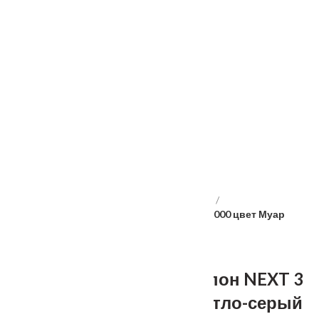
Услуги
Установка
о нас
Наши работы
Отзывы
Гарантия
Выставочный зал
Оплата
доставка
контакты
распродажа
556885@mail.ru
+7 (926) 237-25-43
Главная
Межкомнатные двери
Velldoris
Дверное полотно Экошпон NEXT 3 900х2000 цвет Муар
светло-серый стекло Лакобель черное
Дверное полотно Экошпон NEXT 3
900х2000 цвет Муар светло-серый