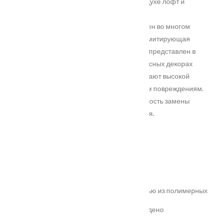
NEXT идеально соответствуют проектам в духе лофт и
современный минимализм.
Эффектность и неповторимый стиль полотен во многом
определяет ультрасовременная отделка, имитирующая
поверхность бетона. Также модельный ряд представлен в
гладком матовом покрытии Эмалит и древесных декорах
экошпона. Инновационные покрытия обладают высокой
устойчивостью к истиранию и механическим повреждениям.
Конструкция дверей предполагает возможность замены
отдельных элементов в случае повреждения.
Характеристики
Замер
Основные преимущества:
жёсткое антивандальное покрытие;
100% влагостойкость (изготовлена полностью из полимерных
материалов);
высокая шумоизоляция до 32 дБ (подтверждено
сертификатом);