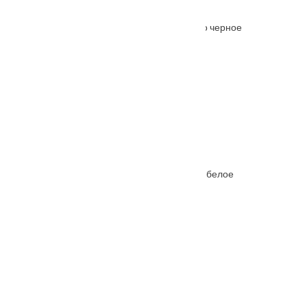
Межкомнатная дверь Ferrata XIII (13) стекло черное
От
6645
₽
–
11215
₽
Межкомнатная дверь Ferrata XV (15) стекло белое
От
5615
₽
–
10185
₽