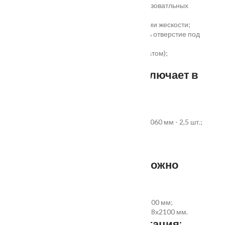
сертификаты для медицинских и общеобразоватльных
учереждений;
беспустотное заполнение полотна с рёбрами жескости;
простота установки - коробка зарезана, есть отверстие под
замок и ручку;
пожаростойкость (подтверждено сертификатом);
повышенная гарантия - 3 года.
Стандартный комплект включает в
себя:
дверное полотно выбранного размера;
коробка из экструдированного ПВХ 60x40x2060 мм - 2,5 шт.;
наличник ПВХ прямой 70x8x2200 мм - 5 шт.
Фурнитура и доборы - в комплект не входят.
Размер добора, которым можно
укомплектовать дверь:
добор совмещеный с наличником 100х8х2200 мм;
добор прямой 150, 200, 300 (только белый)х8х2100 мм.
Дополнительная комплектация: