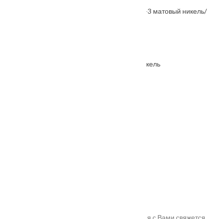
Ручка раздельная FUARO ROCK KM SN/CP-3 матовый никель/
хром
От
2800
₽
Петля накладная E-2BB-100 SN матовый никель
От
150
₽
Ручка дверная RAP 14 никель белый/хром
От
1205
₽
Ручка дверная RAP 1 никель белый/хром
От
1055
₽
Спасибо!
Мы получили Вашу заявку! В ближайшее время с Вами свяжется