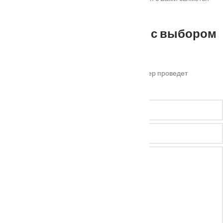
наш менеджер для уточнения деталей.
Не можете определиться с выбором
?
Оставьте ваш номер телефона и наш менеджер проведет
бесплатную консультацию