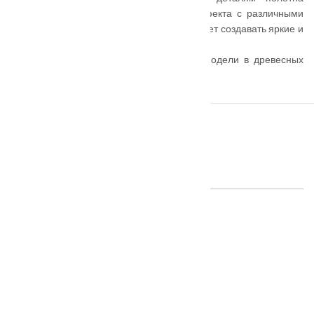
визуальный объем. Сочетание этого эффекта с различными
вариантами отделок и остекления позволяет создавать яркие и
актуальные образы.
В линейке представлены современные модели в древесных
текстурах покрытия Экошпон.
ПОХОЖИЕ ТОВАРЫ