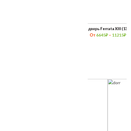
Межкомнатная дверь Мадрид
Межкомнатная дверь Ferrata XIII (13) 
От
–
6645
₽
11215
₽
ТАКЖЕ ПОКУПАЮТ