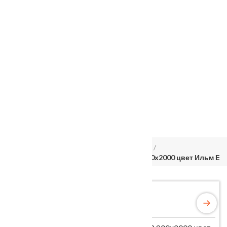
Услуги
Установка
о нас
Наши работы
Отзывы
Гарантия
Выставочный зал
Оплата
доставка
контакты
распродажа
556885@mail.ru
+7 (926) 237-25-43
Главная
Межкомнатные двери
Velldoris
Дверное полотно Экошпон PREMIER 3 900х2000 цвет Ильм Ев