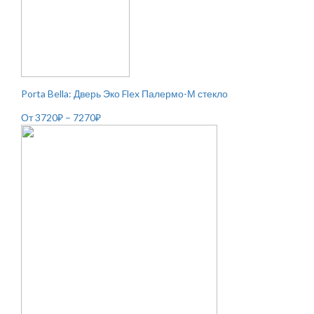
Porta Bella: Дверь Эко Flex Палермо-М стекло
От
3720
₽
–
7270
₽