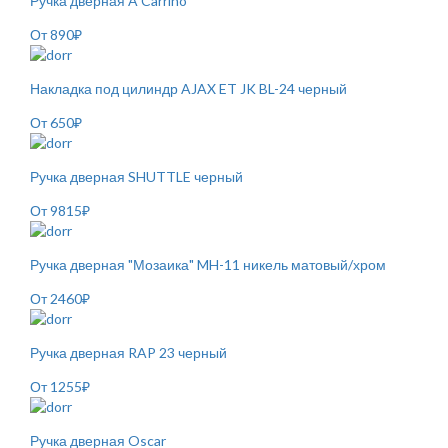
Ручка дверная A Carrino
От
890
₽
Накладка под цилиндр AJAX ET JK BL-24 черный
От
650
₽
Ручка дверная SHUTTLE черный
От
9815
₽
Ручка дверная "Мозаика" MH-11 никель матовый/хром
От
2460
₽
Ручка дверная RAP 23 черный
От
1255
₽
Ручка дверная Oscar