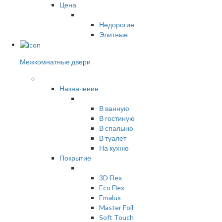
Цена
Недорогие
Элитные
Межкомнатные двери
Назначение
В ванную
В гостиную
В спальню
В туалет
На кухню
Покрытие
3D Flex
Eco Flex
Emalux
Master Foil
Soft Touch