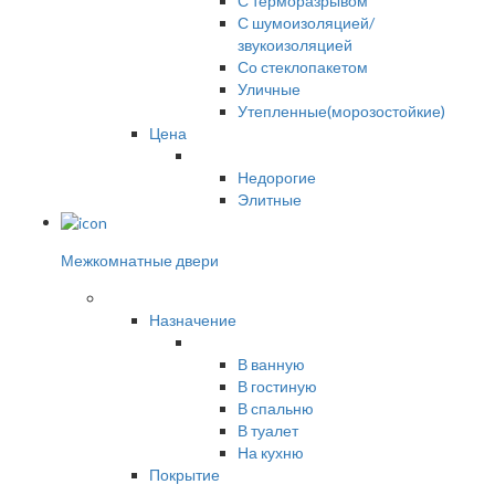
С терморазрывом
С шумоизоляцией/
звукоизоляцией
Со стеклопакетом
Уличные
Утепленные(морозостойкие)
Цена
Недорогие
Элитные
Межкомнатные двери
Назначение
В ванную
В гостиную
В спальню
В туалет
На кухню
Покрытие