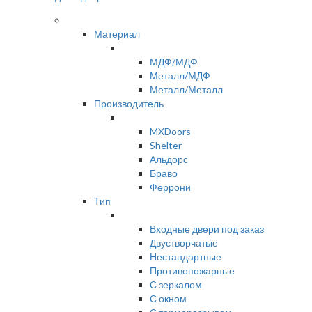
Материал
МДФ/МДФ
Металл/МДФ
Металл/Металл
Производитель
MXDoors
Shelter
Альдорс
Браво
Феррони
Тип
Входные двери под заказ
Двустворчатые
Нестандартные
Противопожарные
С зеркалом
С окном