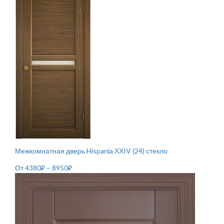
Межкомнатная дверь Hispania ХХIV (24) стекло
От
4380
₽
–
8950
₽