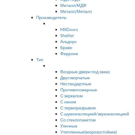
Металл/МДФ
Металл/Металл
Производитель
MXDoors
Shelter
Альдорс
Браво
Феррони
Тип
Входные двери под заказ
Двустворчатые
Нестандартные
Противопожарные
С зеркалом
С окном
С терморазрывом
С шумоизоляцией/звукоизоляцией
Со стеклопакетом
Уличные
Утепленные(морозостойкие)