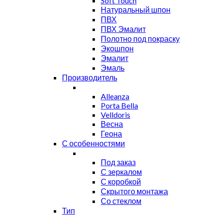
Soft Touch
Натуральный шпон
ПВХ
ПВХ Эмалит
Полотно под покраску
Экошпон
Эмалит
Эмаль
Производитель
Alleanza
Porta Bella
Velldoris
Весна
Геона
С особенностями
Под заказ
С зеркалом
С коробкой
Скрытого монтажа
Со стеклом
Тип