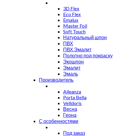
3D Flex
Eco Flex
Emalux
Master Foil
Soft Touch
Натуральный шпон
ПВХ
ПВХ Эмалит
Полотно под покраску
Экошпон
Эмалит
Эмаль
Производитель
Alleanza
Porta Bella
Velldoris
Весна
Геона
С особенностями
Под заказ