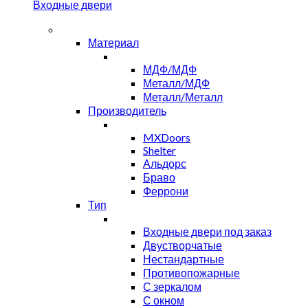
Входные двери
Материал
МДФ/МДФ
Металл/МДФ
Металл/Металл
Производитель
MXDoors
Shelter
Альдорс
Браво
Феррони
Тип
Входные двери под заказ
Двустворчатые
Нестандартные
Противопожарные
С зеркалом
С окном