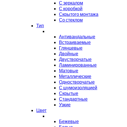
С зеркалом
С коробкой
Скрытого монтажа
Со стеклом
Тип
Антивандальные
Встраиваемые
Глянцевые
Двойные
Двустворчатые
Ламинированные
Матовые
Металлические
Одностворчатые
С шумоизоляцией
Скрытые
Стандартные
Узкие
Цвет
Бежевые
Белые