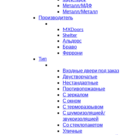
Металл/МДФ
Металл/Металл
Производитель
MXDoors
Shelter
Альдорс
Браво
Феррони
Тип
Входные двери под заказ
Двустворчатые
Нестандартные
Противопожарные
С зеркалом
С окном
С терморазрывом
С шумоизоляцией/
звукоизоляцией
Со стеклопакетом
Уличные