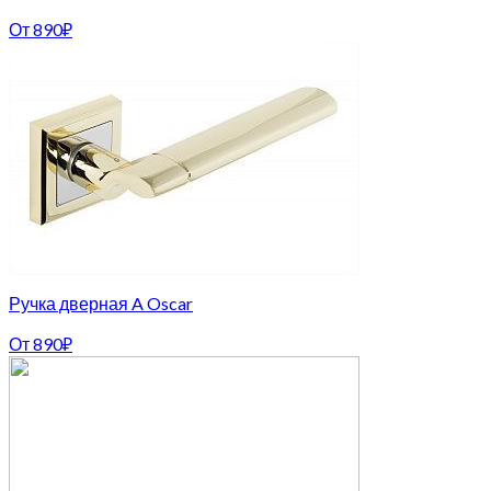
От
890
₽
Ручка дверная A Oscar
От
890
₽