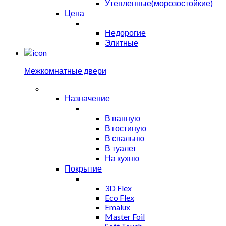
Утепленные(морозостойкие)
Цена
Недорогие
Элитные
Межкомнатные двери
Назначение
В ванную
В гостиную
В спальню
В туалет
На кухню
Покрытие
3D Flex
Eco Flex
Emalux
Master Foil