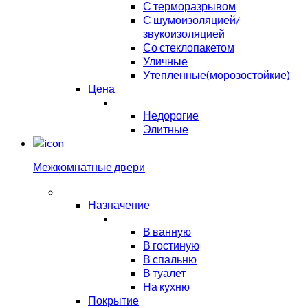
С терморазрывом
С шумоизоляцией/
звукоизоляцией
Со стеклопакетом
Уличные
Утепленные(морозостойкие)
Цена
Недорогие
Элитные
Межкомнатные двери
Назначение
В ванную
В гостиную
В спальню
В туалет
На кухню
Покрытие