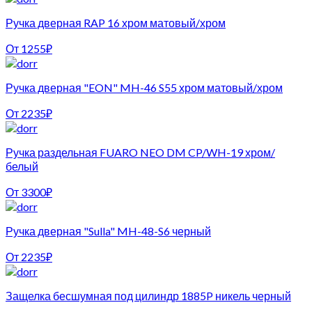
Ручка дверная RAP 16 хром матовый/хром
От
1255
₽
Ручка дверная "EON" MH-46 S55 хром матовый/хром
От
2235
₽
Ручка раздельная FUARO NEO DM CP/WH-19 хром/
белый
От
3300
₽
Ручка дверная "Sulla" MH-48-S6 черный
От
2235
₽
Защелка бесшумная под цилиндр 1885P никель черный