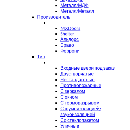
Металл/МДФ
Металл/Металл
Производитель
MXDoors
Shelter
Альдорс
Браво
Феррони
Тип
Входные двери под заказ
Двустворчатые
Нестандартные
Противопожарные
С зеркалом
С окном
С терморазрывом
С шумоизоляцией/
звукоизоляцией
Со стеклопакетом
Уличные