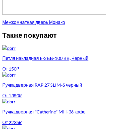
Межкомнатная дверь Монако
Также покупают
Петля накладная E-2BB-100 BB, Черный
От
150
₽
Ручка дверная RAP 27 SLIM-S черный
От
1380
₽
Ручка дверная "Catherine" MH-36 кофе
От
2235
₽