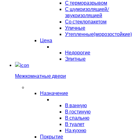
С терморазрывом
С шумоизоляцией/
звукоизоляцией
Со стеклопакетом
Уличные
Утепленные(морозостойкие)
Цена
Недорогие
Элитные
Межкомнатные двери
Назначение
В ванную
В гостиную
В спальню
В туалет
На кухню
Покрытие