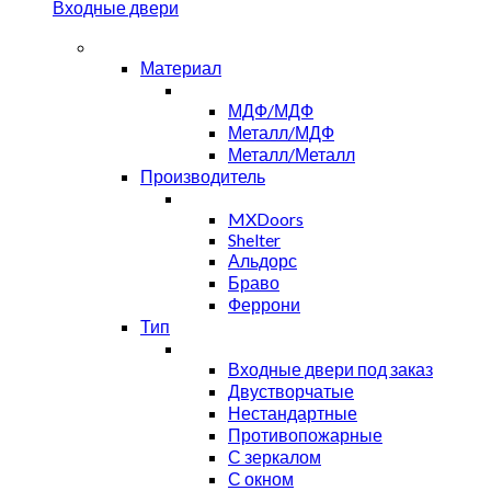
Входные двери
Материал
МДФ/МДФ
Металл/МДФ
Металл/Металл
Производитель
MXDoors
Shelter
Альдорс
Браво
Феррони
Тип
Входные двери под заказ
Двустворчатые
Нестандартные
Противопожарные
С зеркалом
С окном