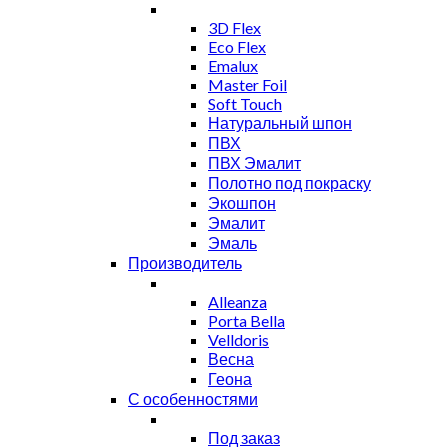
3D Flex
Eco Flex
Emalux
Master Foil
Soft Touch
Натуральный шпон
ПВХ
ПВХ Эмалит
Полотно под покраску
Экошпон
Эмалит
Эмаль
Производитель
Alleanza
Porta Bella
Velldoris
Весна
Геона
С особенностями
Под заказ