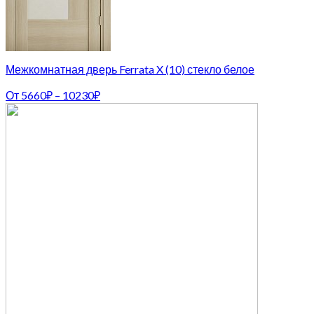
Межкомнатная дверь Ferrata X (10) стекло белое
От
5660
₽
–
10230
₽