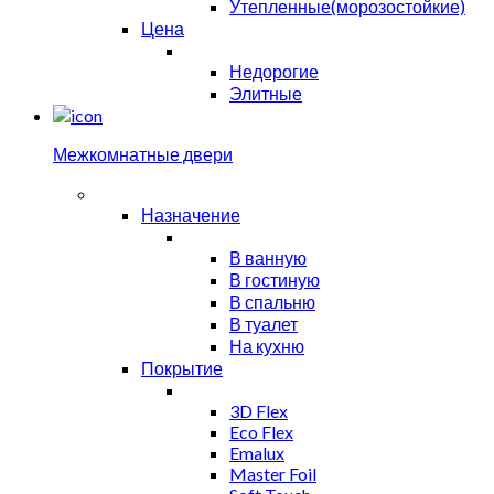
Утепленные(морозостойкие)
Цена
Недорогие
Элитные
Межкомнатные двери
Назначение
В ванную
В гостиную
В спальню
В туалет
На кухню
Покрытие
3D Flex
Eco Flex
Emalux
Master Foil