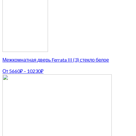
Межкомнатная дверь Ferrata III (3) стекло белое
От
5660
₽
–
10230
₽