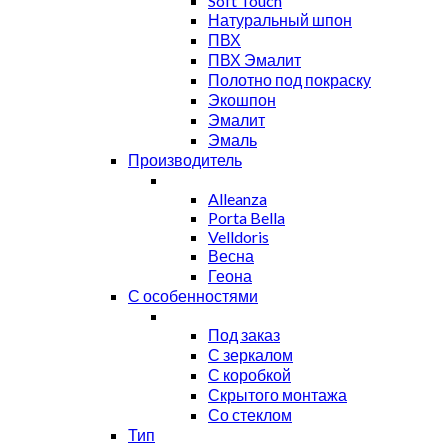
Soft Touch
Натуральный шпон
ПВХ
ПВХ Эмалит
Полотно под покраску
Экошпон
Эмалит
Эмаль
Производитель
Alleanza
Porta Bella
Velldoris
Весна
Геона
С особенностями
Под заказ
С зеркалом
С коробкой
Скрытого монтажа
Со стеклом
Тип