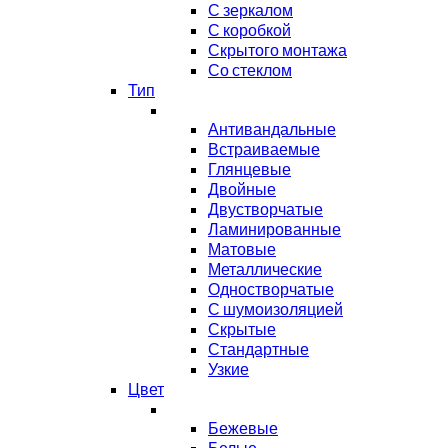
С зеркалом
С коробкой
Скрытого монтажа
Со стеклом
Тип
Антивандальные
Встраиваемые
Глянцевые
Двойные
Двустворчатые
Ламинированные
Матовые
Металлические
Одностворчатые
С шумоизоляцией
Скрытые
Стандартные
Узкие
Цвет
Бежевые
Белые