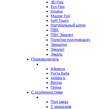
3D Flex
Eco Flex
Emalux
Master Foil
Soft Touch
Натуральный шпон
ПВХ
ПВХ Эмалит
Полотно под покраску
Экошпон
Эмалит
Эмаль
Производитель
Alleanza
Porta Bella
Velldoris
Весна
Геона
С особенностями
Под заказ
С зеркалом