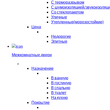
С терморазрывом
С шумоизоляцией/звукоизоляц
Со стеклопакетом
Уличные
Утепленные(морозостойкие)
Цена
Недорогие
Элитные
Межкомнатные двери
Назначение
В ванную
В гостиную
В спальню
В туалет
На кухню
Покрытие