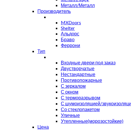
Металл/Металл
Производитель
MXDoors
Shelter
Альдорс
Браво
Феррони
Тип
Входные двери под заказ
Двустворчатые
Нестандартные
Противопожарные
С зеркалом
С окном
С терморазрывом
С шумоизоляцией/звукоизоляц
Со стеклопакетом
Уличные
Утепленные(морозостойкие)
Цена