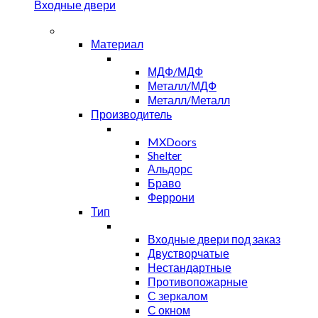
Входные двери
Материал
МДФ/МДФ
Металл/МДФ
Металл/Металл
Производитель
MXDoors
Shelter
Альдорс
Браво
Феррони
Тип
Входные двери под заказ
Двустворчатые
Нестандартные
Противопожарные
С зеркалом
С окном