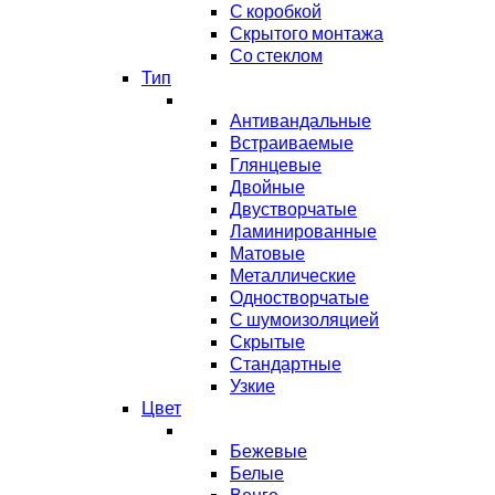
С коробкой
Скрытого монтажа
Со стеклом
Тип
Антивандальные
Встраиваемые
Глянцевые
Двойные
Двустворчатые
Ламинированные
Матовые
Металлические
Одностворчатые
С шумоизоляцией
Скрытые
Стандартные
Узкие
Цвет
Бежевые
Белые
Венге