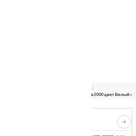
Услуги
Установка
о нас
Наши работы
Отзывы
Гарантия
Выставочный зал
Оплата
доставка
контакты
распродажа
556885@mail.ru
+7 (926) 237-25-43
Главная
Межкомнатные двери
Velldoris
Дверное полотно Эмаль SCANDI 10V 600х2000 цвет Белый с