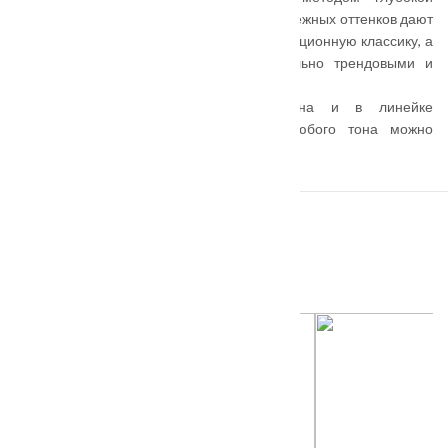
фрезеровки на полотне, и гладкая эмаль нежных оттенков дают
возможность по-новому взглянуть на традиционную классику, а
современные модели сделать максимально трендовыми и
актуальными.
Тема оригинального цвета продолжена и в линейке
остекленных моделей — к полотну любого тона можно
подобрать соответствующее стекло.
ПОХОЖИЕ ТОВАРЫ