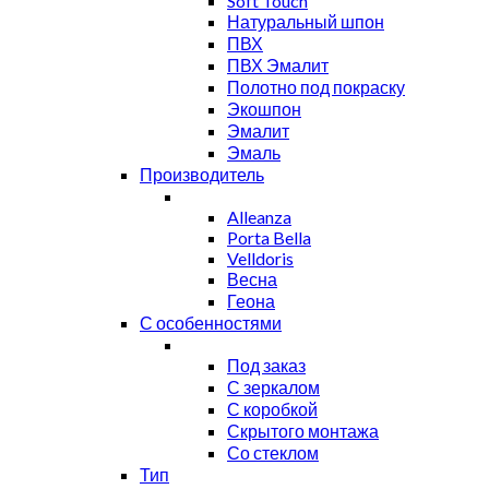
Soft Touch
Натуральный шпон
ПВХ
ПВХ Эмалит
Полотно под покраску
Экошпон
Эмалит
Эмаль
Производитель
Alleanza
Porta Bella
Velldoris
Весна
Геона
С особенностями
Под заказ
С зеркалом
С коробкой
Скрытого монтажа
Со стеклом
Тип