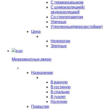
С терморазрывом
С шумоизоляцией/
звукоизоляцией
Со стеклопакетом
Уличные
Утепленные(морозостойкие)
Цена
Недорогие
Элитные
Межкомнатные двери
Назначение
В ванную
В гостиную
В спальню
В туалет
На кухню
Покрытие