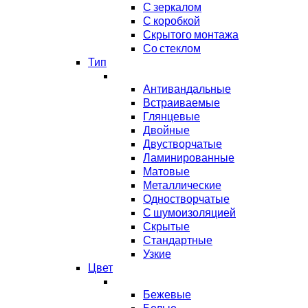
С зеркалом
С коробкой
Скрытого монтажа
Со стеклом
Тип
Антивандальные
Встраиваемые
Глянцевые
Двойные
Двустворчатые
Ламинированные
Матовые
Металлические
Одностворчатые
С шумоизоляцией
Скрытые
Стандартные
Узкие
Цвет
Бежевые
Белые