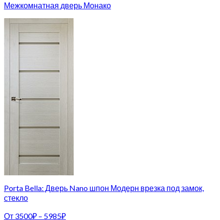
Межкомнатная дверь Монако
Porta Bella: Дверь Nano шпон Модерн врезка под замок,
стекло
От
3500
₽
–
5985
₽