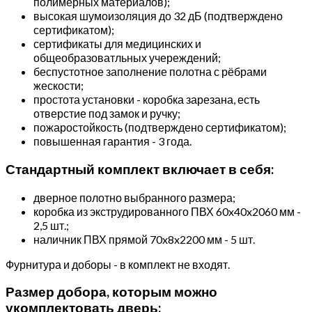
полимерных материалов);
высокая шумоизоляция до 32 дБ (подтверждено
сертификатом);
сертификаты для медицинских и
общеобразоватльных учереждений;
беспустотное заполнение полотна с рёбрами
жескости;
простота установки - коробка зарезана, есть
отверстие под замок и ручку;
пожаростойкость (подтверждено сертификатом);
повышенная гарантия - 3 года.
Стандартный комплект включает в себя:
дверное полотно выбранного размера;
коробка из экструдированного ПВХ 60x40x2060 мм -
2,5 шт.;
наличник ПВХ прямой 70x8x2200 мм - 5 шт.
Фурнитура и доборы - в комплект не входят.
Размер добора, которым можно
укомплектовать дверь: