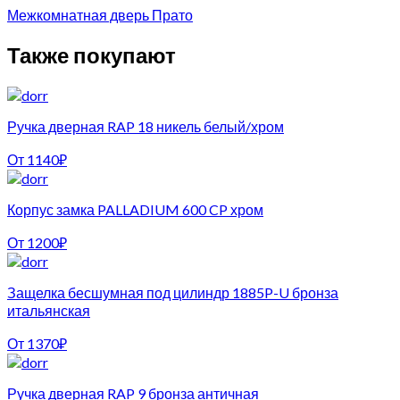
Межкомнатная дверь Прато
Также покупают
Ручка дверная RAP 18 никель белый/хром
От
1140
₽
Корпус замка PALLADIUM 600 CP хром
От
1200
₽
Защелка бесшумная под цилиндр 1885P-U бронза
итальянская
От
1370
₽
Ручка дверная RAP 9 бронза античная