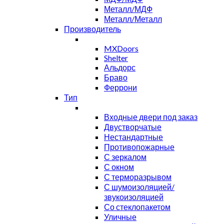
Металл/МДФ
Металл/Металл
Производитель
MXDoors
Shelter
Альдорс
Браво
Феррони
Тип
Входные двери под заказ
Двустворчатые
Нестандартные
Противопожарные
С зеркалом
С окном
С терморазрывом
С шумоизоляцией/
звукоизоляцией
Со стеклопакетом
Уличные