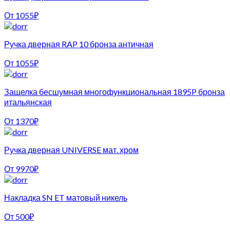
От
1055
₽
Ручка дверная RAP 10 бронза античная
От
1055
₽
Защелка бесшумная многофункциональная 1895P бронза
итальянская
От
1370
₽
Ручка дверная UNIVERSE мат. хром
От
9970
₽
Накладка SN ET матовый никель
От
500
₽