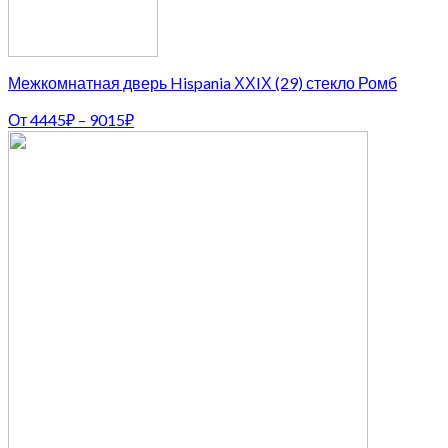
Межкомнатная дверь Hispania ХХIХ (29) стекло Ромб
От
4445
₽
–
9015
₽