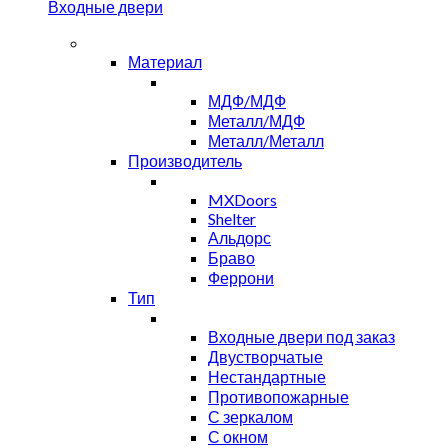
Входные двери
Материал
МДФ/МДФ
Металл/МДФ
Металл/Металл
Производитель
MXDoors
Shelter
Альдорс
Браво
Феррони
Тип
Входные двери под заказ
Двустворчатые
Нестандартные
Противопожарные
С зеркалом
С окном