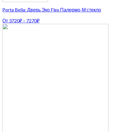
Porta Bella: Дверь Эко Flex Палермо-М стекло
От
3720
₽
–
7270
₽