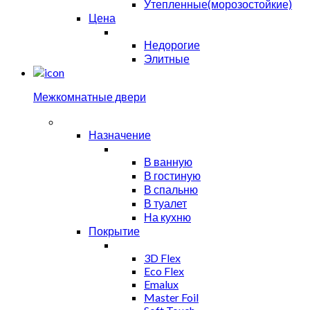
Утепленные(морозостойкие)
Цена
Недорогие
Элитные
Межкомнатные двери
Назначение
В ванную
В гостиную
В спальню
В туалет
На кухню
Покрытие
3D Flex
Eco Flex
Emalux
Master Foil