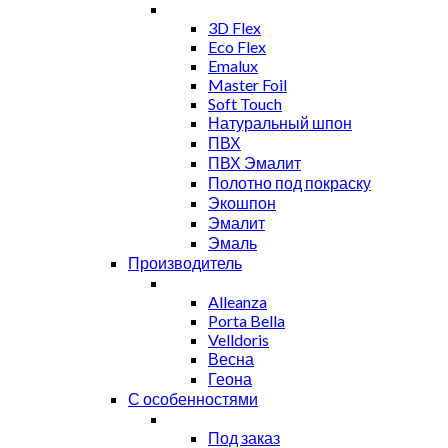
3D Flex
Eco Flex
Emalux
Master Foil
Soft Touch
Натуральный шпон
ПВХ
ПВХ Эмалит
Полотно под покраску
Экошпон
Эмалит
Эмаль
Производитель
Alleanza
Porta Bella
Velldoris
Весна
Геона
С особенностями
Под заказ