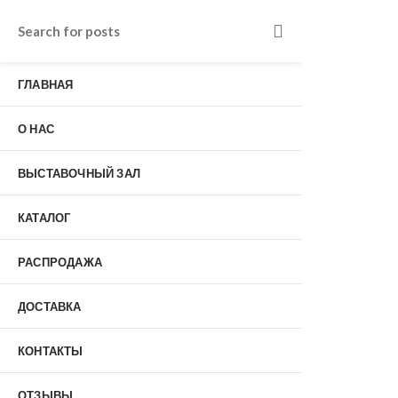
Входные двери в Подольске
г. Подольск, Пионерская улица, 15к2
ГЛАВНАЯ
о нас
Наши работы
Отзывы
О НАС
Гарантия
Выставочный зал
Оплата
ВЫСТАВОЧНЫЙ ЗАЛ
доставка
контакты
КАТАЛОГ
распродажа
+7 (926) 237-25-43
заказать звонок
РАСПРОДАЖА
ДОСТАВКА
0
КОНТАКТЫ
Входные двери
ОТЗЫВЫ