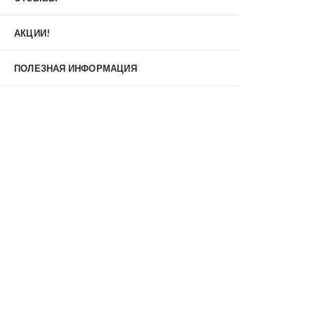
Материал
МДФ/МДФ
Металл/МДФ
АКЦИИ!
Металл/Металл
Производитель
ПОЛЕЗНАЯ ИНФОРМАЦИЯ
MXDoors
Shelter
Альдорс
Браво
Феррони
Тип
Входные двери под заказ
Двустворчатые
Нестандартные
Противопожарные
С зеркалом
С окном
С терморазрывом
С шумоизоляцией/звукоизоляцией
Со стеклопакетом
Уличные
Утепленные(морозостойкие)
Цена
Недорогие