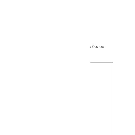
Межкомнатная дверь Ferrata XIII (13) стекло белое
От
6645
₽
–
11215
₽