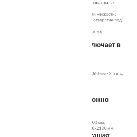
сертификаты для медицинских и общеобразоватльных
учереждений;
беспустотное заполнение полотна с рёбрами жескости;
простота установки - коробка зарезана, есть отверстие под
замок и ручку;
пожаростойкость (подтверждено сертификатом);
повышенная гарантия - 3 года.
Стандартный комплект включает в
себя:
дверное полотно выбранного размера;
коробка из экструдированного ПВХ 60x40x2060 мм - 2,5 шт.;
наличник ПВХ прямой 70x8x2200 мм - 5 шт.
Фурнитура и доборы - в комплект не входят.
Размер добора, которым можно
укомплектовать дверь:
добор совмещеный с наличником 100х8х2200 мм;
добор прямой 150, 200, 300 (только белый)х8х2100 мм.
Дополнительная комплектация: