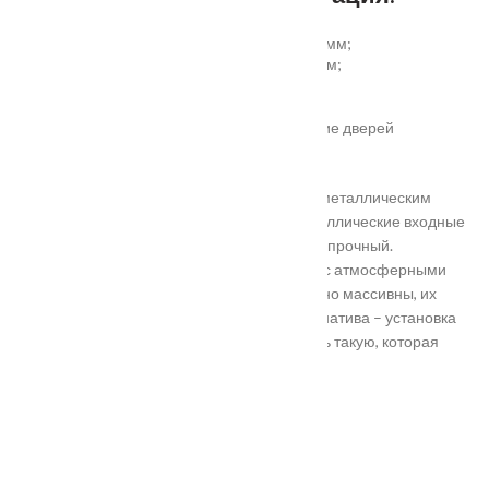
установка отбойной пластины высотой 200 мм;
врезка вентиляционной решётки 368х130 мм;
автоматический умный порог;
порог из ПВХ или алюминия.
Обратите внимание! Возможно изготовление дверей
нестандартного размера.
Они отличаются критериями: габаритами, металлическим
выполнением, отделкой, ценой. Двери металлические входные
в Подольске самые популярные. Материал прочный.
Устойчивость в неблагоприятных регионах с атмосферными
осадками. Полотно и конструкция достаточно массивны, их
тяжело вскрыть злоумышленникам. Альтернатива – установка
входной двери в Подольске. Лучше покупать такую, которая
выполнена из дерева твердых пород.
Установка
Похожие товары