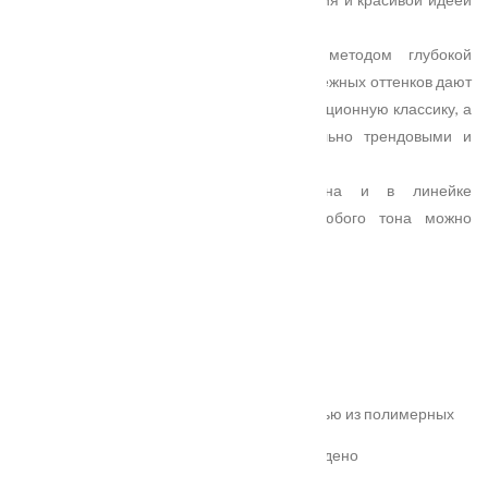
необычных цветовых решений.
Геометрический рисунок, полученный методом глубокой
фрезеровки на полотне, и гладкая эмаль нежных оттенков дают
возможность по-новому взглянуть на традиционную классику, а
современные модели сделать максимально трендовыми и
актуальными.
Тема оригинального цвета продолжена и в линейке
остекленных моделей — к полотну любого тона можно
подобрать соответствующее стекло.
Характеристики
Замер
Основные преимущества:
жёсткое антивандальное покрытие;
100% влагостойкость (изготовлена полностью из полимерных
материалов);
высокая шумоизоляция до 32 дБ (подтверждено
сертификатом);