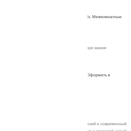
стекло РОМБ Мателюкс
Артикул: 2000000441924
Категории:
Velldoris
,
Межкомнатные
двери
,
Производитель
.
От
15875
₽
*актуальные цены уточняйте у менеджера при заказе
Под заказ
Оформить в
ОФОРМИТЬ
КУПИТЬ В 1 КЛИК
WhatsApp
Описание
Характеристики
Замер
Доставка и оплата
Установка
Уникальная серия дверей, где неоклассический и современный
стили связаны единой техникой исполнения и красивой идеей