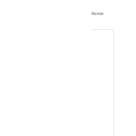
Межкомнатная дверь Ferrata XV (15) стекло белое
От
5615
₽
–
10185
₽