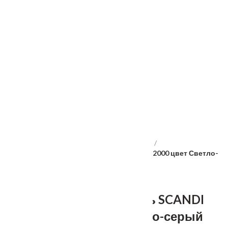
Услуги
Установка
о нас
Наши работы
Отзывы
Гарантия
Выставочный зал
Оплата
доставка
контакты
распродажа
556885@mail.ru
+7 (926) 237-25-43
Главная
Межкомнатные двери
Velldoris
Дверное полотно Эмаль SCANDI 3V 700х2000 цвет Светло-
серый стекло РОМБ Мателюкс
Дверное полотно Эмаль SCANDI
3V 700х2000 цвет Светло-серый