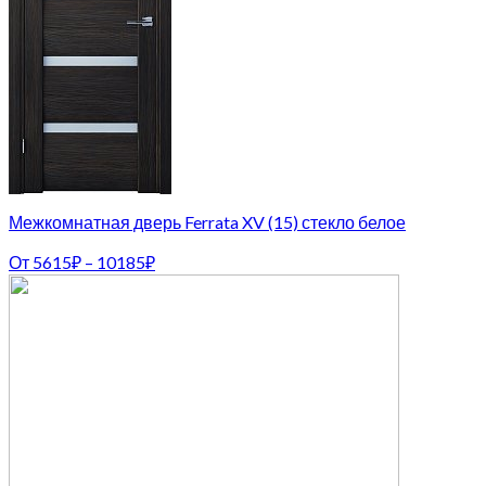
Межкомнатная дверь Ferrata XV (15) стекло белое
От
5615
₽
–
10185
₽