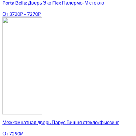
Porta Bella: Дверь Эко Flex Палермо-М стекло
От
3720
₽
–
7270
₽
Межкомнатная дверь Парус Вишня стекло/фьюзинг
От
7290
₽