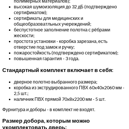
полимерных материалов);
высокая шумоизоляция до 32 дБ (подтверждено
сертификатом);
сертификаты для медицинских и
общеобразоватльных учереждений;
беспустотное заполнение полотна с рёбрами
жескости;
простота установки - коробка зарезана, есть
отверстие под замок и ручку;
пожаростойкость (подтверждено сертификатом);
повышенная гарантия - 3 года.
Стандартный комплект включает в себя:
дверное полотно выбранного размера;
коробка из экструдированного ПВХ 60x40x2060 мм -
2,5 шт.;
наличник ПВХ прямой 70x8x2200 мм - 5 шт.
Фурнитура и доборы - в комплект не входят.
Размер добора, которым можно
укомплектовать дверь: