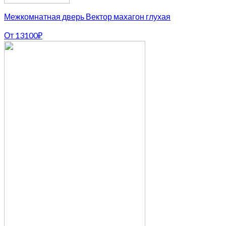
Межкомнатная дверь Вектор махагон глухая
От
13100
₽