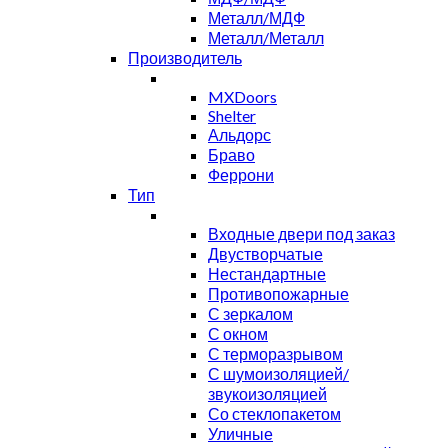
Металл/МДФ
Металл/Металл
Производитель
MXDoors
Shelter
Альдорс
Браво
Феррони
Тип
Входные двери под заказ
Двустворчатые
Нестандартные
Противопожарные
С зеркалом
С окном
С терморазрывом
С шумоизоляцией/
звукоизоляцией
Со стеклопакетом
Уличные