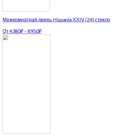
Межкомнатная дверь Hispania ХХIV (24) стекло
От
4380
₽
–
8950
₽