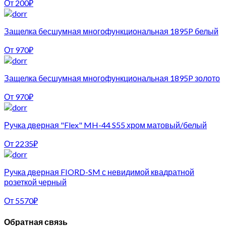
От
200
₽
Защелка бесшумная многофункциональная 1895P белый
От
970
₽
Защелка бесшумная многофункциональная 1895P золото
От
970
₽
Ручка дверная "Flex" MH-44 S55 хром матовый/белый
От
2235
₽
Ручка дверная FIORD-SM с невидимой квадратной
розеткой черный
От
5570
₽
Обратная связь