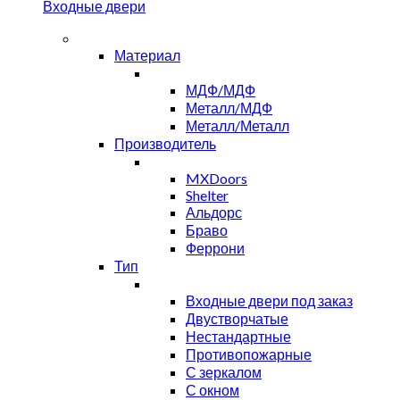
Входные двери
Материал
МДФ/МДФ
Металл/МДФ
Металл/Металл
Производитель
MXDoors
Shelter
Альдорс
Браво
Феррони
Тип
Входные двери под заказ
Двустворчатые
Нестандартные
Противопожарные
С зеркалом
С окном