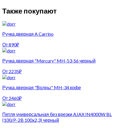
Также покупают
Ручка дверная A Carrino
От
890
₽
Ручка дверная "Mercury" MH-53-S6 черный
От
2235
₽
Ручка дверная "Волны" MH-34 кофе
От
2460
₽
Петля универсальная без врезки AJAX IN4000W BL
(100/P-2B 100x2,3) черный