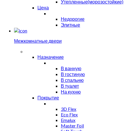
Утепленные(морозостойкие)
Цена
Недорогие
Элитные
Межкомнатные двери
Назначение
В ванную
В гостиную
В спальню
В туалет
На кухню
Покрытие
3D Flex
Eco Flex
Emalux
Master Foil