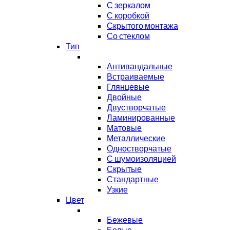
С зеркалом
С коробкой
Скрытого монтажа
Со стеклом
Тип
Антивандальные
Встраиваемые
Глянцевые
Двойные
Двустворчатые
Ламинированные
Матовые
Металлические
Одностворчатые
С шумоизоляцией
Скрытые
Стандартные
Узкие
Цвет
Бежевые
Белые