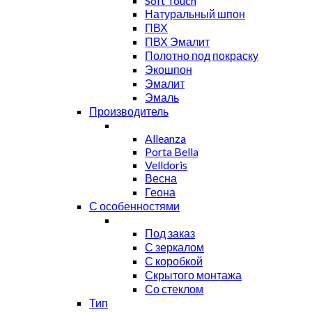
Soft Touch
Натуральный шпон
ПВХ
ПВХ Эмалит
Полотно под покраску
Экошпон
Эмалит
Эмаль
Производитель
Alleanza
Porta Bella
Velldoris
Весна
Геона
С особенностями
Под заказ
С зеркалом
С коробкой
Скрытого монтажа
Со стеклом
Тип