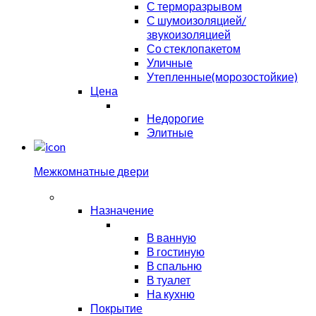
С терморазрывом
С шумоизоляцией/
звукоизоляцией
Со стеклопакетом
Уличные
Утепленные(морозостойкие)
Цена
Недорогие
Элитные
Межкомнатные двери
Назначение
В ванную
В гостиную
В спальню
В туалет
На кухню
Покрытие