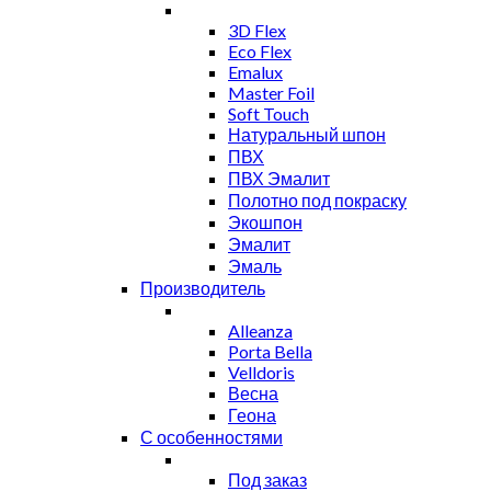
3D Flex
Eco Flex
Emalux
Master Foil
Soft Touch
Натуральный шпон
ПВХ
ПВХ Эмалит
Полотно под покраску
Экошпон
Эмалит
Эмаль
Производитель
Alleanza
Porta Bella
Velldoris
Весна
Геона
С особенностями
Под заказ