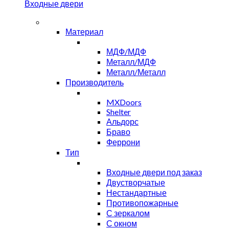
Входные двери
Материал
МДФ/МДФ
Металл/МДФ
Металл/Металл
Производитель
MXDoors
Shelter
Альдорс
Браво
Феррони
Тип
Входные двери под заказ
Двустворчатые
Нестандартные
Противопожарные
С зеркалом
С окном