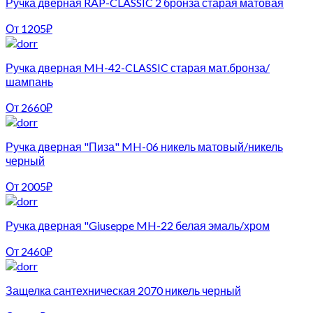
Ручка дверная RAP-CLASSIC 2 бронза старая матовая
От
1205
₽
Ручка дверная MH-42-CLASSIC старая мат.бронза/
шампань
От
2660
₽
Ручка дверная "Пиза" MH-06 никель матовый/никель
черный
От
2005
₽
Ручка дверная "Giuseppe MH-22 белая эмаль/хром
От
2460
₽
Защелка сантехническая 2070 никель черный