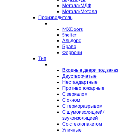
Металл/МДФ
Металл/Металл
Производитель
MXDoors
Shelter
Альдорс
Браво
Феррони
Тип
Входные двери под заказ
Двустворчатые
Нестандартные
Противопожарные
С зеркалом
С окном
С терморазрывом
С шумоизоляцией/
звукоизоляцией
Со стеклопакетом
Уличные