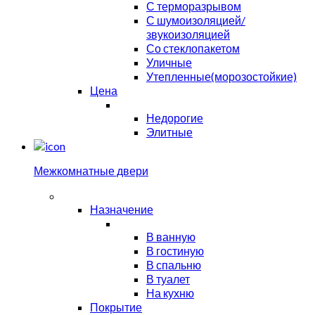
С терморазрывом
С шумоизоляцией/
звукоизоляцией
Со стеклопакетом
Уличные
Утепленные(морозостойкие)
Цена
Недорогие
Элитные
Межкомнатные двери
Назначение
В ванную
В гостиную
В спальню
В туалет
На кухню
Покрытие