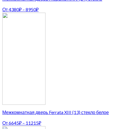
От
4380
₽
–
8950
₽
Межкомнатная дверь Ferrata XIII (13) стекло белое
От
6645
₽
–
11215
₽