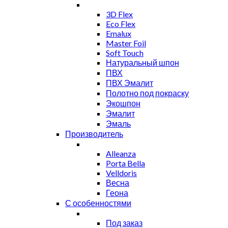
3D Flex
Eco Flex
Emalux
Master Foil
Soft Touch
Натуральный шпон
ПВХ
ПВХ Эмалит
Полотно под покраску
Экошпон
Эмалит
Эмаль
Производитель
Alleanza
Porta Bella
Velldoris
Весна
Геона
С особенностями
Под заказ