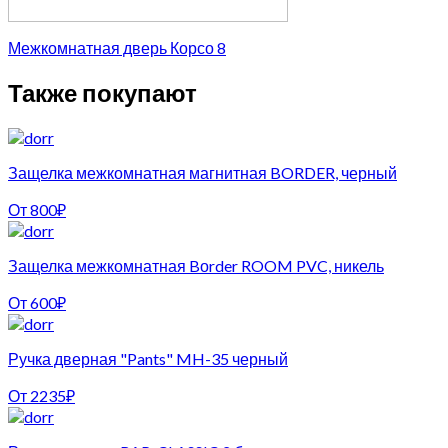
Межкомнатная дверь Корсо 8
Также покупают
Защелка межкомнатная магнитная BORDER, черный
От
800
₽
Защелка межкомнатная Bоrder ROOM PVC, никель
От
600
₽
Ручка дверная "Pants" MH-35 черный
От
2235
₽