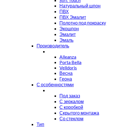
Soft Touch
Натуральный шпон
ПВХ
ПВХ Эмалит
Полотно под покраску
Экошпон
Эмалит
Эмаль
Производитель
Alleanza
Porta Bella
Velldoris
Весна
Геона
С особенностями
Под заказ
С зеркалом
С коробкой
Скрытого монтажа
Со стеклом
Тип