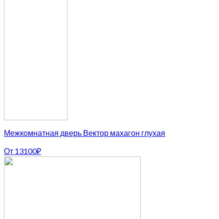
Межкомнатная дверь Вектор махагон глухая
От
13100
₽