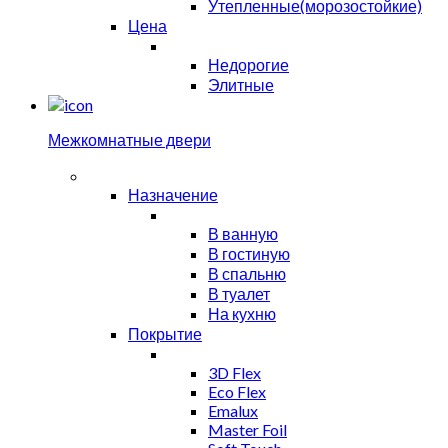
Утепленные(морозостойкие)
Цена
Недорогие
Элитные
Межкомнатные двери
Назначение
В ванную
В гостиную
В спальню
В туалет
На кухню
Покрытие
3D Flex
Eco Flex
Emalux
Master Foil