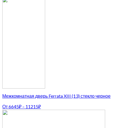
Межкомнатная дверь Ferrata XIII (13) стекло черное
От
6645
₽
–
11215
₽