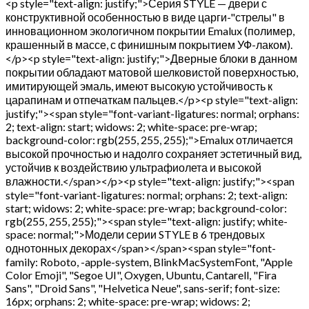
<p style="text-align: justify;">Серия STYLE — двери с
конструктивной особенностью в виде царги-"стрелы" в
инновационном экологичном покрытии Emalux (полимер,
крашенный в массе, с финишным покрытием УФ-лаком).
</p><p style="text-align: justify;">Дверные блоки в данном
покрытии обладают матовой шелковистой поверхностью,
имитирующей эмаль, имеют высокую устойчивость к
царапинам и отпечаткам пальцев.</p><p style="text-align:
justify;"><span style="font-variant-ligatures: normal; orphans:
2; text-align: start; widows: 2; white-space: pre-wrap;
background-color: rgb(255, 255, 255);">Emalux отличается
высокой прочностью и надолго сохраняет эстетичный вид,
устойчив к воздействию ультрафиолета и высокой
влажности.</span></p><p style="text-align: justify;"><span
style="font-variant-ligatures: normal; orphans: 2; text-align:
start; widows: 2; white-space: pre-wrap; background-color:
rgb(255, 255, 255);"><span style="text-align: justify; white-
space: normal;">Модели серии STYLE в 6 трендовых
однотонных декорах</span></span><span style="font-
family: Roboto, -apple-system, BlinkMacSystemFont, "Apple
Color Emoji", "Segoe UI", Oxygen, Ubuntu, Cantarell, "Fira
Sans", "Droid Sans", "Helvetica Neue", sans-serif; font-size:
16px; orphans: 2; white-space: pre-wrap; widows: 2;