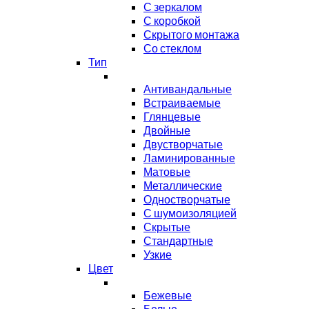
С зеркалом
С коробкой
Скрытого монтажа
Со стеклом
Тип
Антивандальные
Встраиваемые
Глянцевые
Двойные
Двустворчатые
Ламинированные
Матовые
Металлические
Одностворчатые
С шумоизоляцией
Скрытые
Стандартные
Узкие
Цвет
Бежевые
Белые