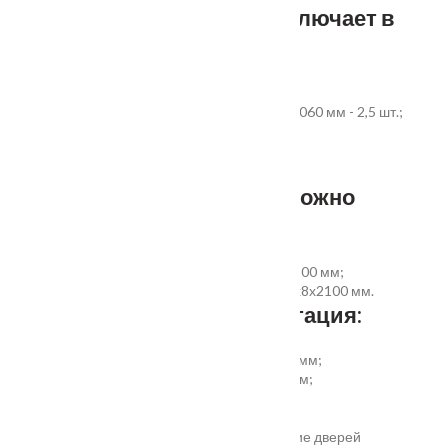
Стандартный комплект включает в
себя:
дверное полотно выбранного размера;
коробка из экструдированного ПВХ 60x40x2060 мм - 2,5 шт.;
наличник ПВХ прямой 70x8x2200 мм - 5 шт.
Фурнитура и доборы - в комплект не входят.
Размер добора, которым можно
укомплектовать дверь:
добор совмещеный с наличником 100х8х2200 мм;
добор прямой 150, 200, 300 (только белый)х8х2100 мм.
Дополнительная комплектация:
установка отбойной пластины высотой 200 мм;
врезка вентиляционной решётки 368х130 мм;
автоматический умный порог;
порог из ПВХ или алюминия.
Обратите внимание! Возможно изготовление дверей