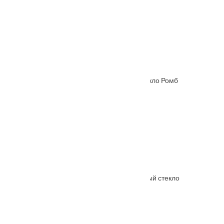
Межкомнатная дверь Hispania ХХIХ (29) стекло Ромб
От
4445
₽
–
9015
₽
Межкомнатная дверь Элита Венге полосатый стекло
От
7290
₽