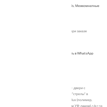
Артикул: 2000000599960
Категории:
Velldoris
,
Межкомнатные
двери
,
Производитель
.
От
8930
₽
*актуальные цены уточняйте у менеджера при заказе
В наличии
В корзину
Оформить в WhatsApp
КУПИТЬ В 1 КЛИК
Описание
Характеристики
Замер
Доставка и оплата
Установка
<p style="text-align: justify;">Серия STYLE — двери с
конструктивной особенностью в виде царги-"стрелы" в
инновационном экологичном покрытии Emalux (полимер,
крашенный в массе, с финишным покрытием УФ-лаком).</p><p