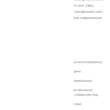
rgb(255, 255, 255);"> </span><span style="font-size: 16px;
orphans: 2; white-space: pre-wrap; widows: 2; background-color:
rgb(255, 255, 255);">отлично впишутся в любые современные
интерьеры</span></p>
Характеристики
Замер
Основные преимущества:
жёсткое антивандальное покрытие;
100% влагостойкость (изготовлена полностью из полимерных
материалов);
высокая шумоизоляция до 32 дБ (подтверждено
сертификатом);
сертификаты для медицинских и общеобразоватльных
учереждений;
беспустотное заполнение полотна с рёбрами жескости;
простота установки - коробка зарезана, есть отверстие под
замок и ручку;
пожаростойкость (подтверждено сертификатом);
повышенная гарантия - 3 года.