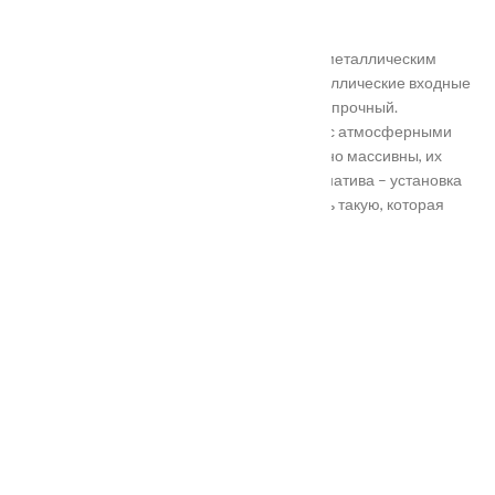
нестандартного размера.
Они отличаются критериями: габаритами, металлическим
выполнением, отделкой, ценой. Двери металлические входные
в Подольске самые популярные. Материал прочный.
Устойчивость в неблагоприятных регионах с атмосферными
осадками. Полотно и конструкция достаточно массивны, их
тяжело вскрыть злоумышленникам. Альтернатива – установка
входной двери в Подольске. Лучше покупать такую, которая
выполнена из дерева твердых пород.
Установка
Похожие товары