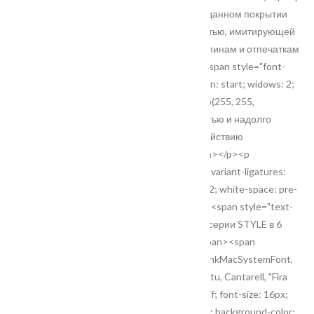
style="text-align: justify;">Дверные блоки в данном покрытии
обладают матовой шелковистой поверхностью, имитирующей
эмаль, имеют высокую устойчивость к царапинам и отпечаткам
пальцев.</p><p style="text-align: justify;"><span style="font-
variant-ligatures: normal; orphans: 2; text-align: start; widows: 2;
white-space: pre-wrap; background-color: rgb(255, 255,
255);">Emalux отличается высокой прочностью и надолго
сохраняет эстетичный вид, устойчив к воздействию
ультрафиолета и высокой влажности.</span></p><p
style="text-align: justify;"><span style="font-variant-ligatures:
normal; orphans: 2; text-align: start; widows: 2; white-space: pre-
wrap; background-color: rgb(255, 255, 255);"><span style="text-
align: justify; white-space: normal;">Модели серии STYLE в 6
трендовых однотонных декорах</span></span><span
style="font-family: Roboto, -apple-system, BlinkMacSystemFont,
"Apple Color Emoji", "Segoe UI", Oxygen, Ubuntu, Cantarell, "Fira
Sans", "Droid Sans", "Helvetica Neue", sans-serif; font-size: 16px;
orphans: 2; white-space: pre-wrap; widows: 2; background-color: