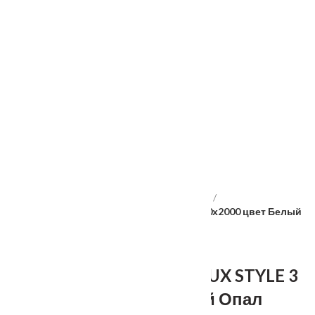
Услуги
Установка
о нас
Наши работы
Отзывы
Гарантия
Выставочный зал
Оплата
доставка
контакты
распродажа
556885@mail.ru
+7 (926) 237-25-43
Главная
Межкомнатные двери
Velldoris
Дверное полотно EMALUX STYLE 3 4P 800х2000 цвет Белый
Опал
Дверное полотно EMALUX STYLE 3
4P 800х2000 цвет Белый Опал