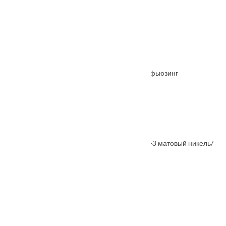
Межкомнатная дверь Парус Вишня стекло/фьюзинг
От
7290
₽
Также покупают
Ручка раздельная FUARO ROCK KM SN/CP-3 матовый никель/
хром
От
2800
₽
Ручка дверная Nexus
От
2250
₽