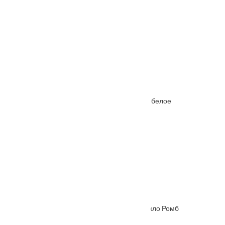
Похожие товары
Межкомнатная дверь Ferrata XV (15) стекло белое
От
5615
₽
–
10185
₽
Межкомнатная дверь Hispania ХХIХ (29) стекло Ромб