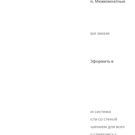
Артикул: 2000000651965
Категории:
Velldoris
,
Межкомнатные
двери
,
Производитель
.
От
9815
₽
*актуальные цены уточняйте у менеджера при заказе
Под заказ
Оформить в
ОФОРМИТЬ
КУПИТЬ В 1 КЛИК
WhatsApp
Описание
Характеристики
Замер
Доставка и оплата
Установка
<p style="text-align: justify;"> Инновационная система
крепления дверных полотен в одной плоскости со стеной
делает серию INVISIBLE универсальным решением для всех
кто предпочитает, чтобы двери максимально сливались с