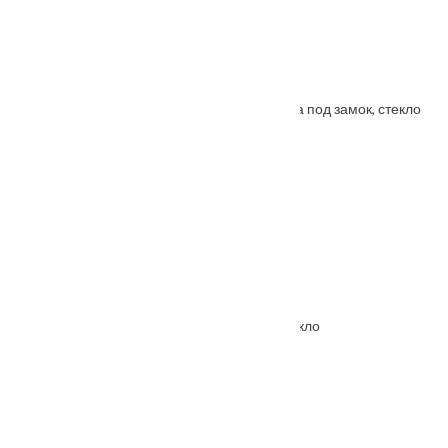
Porta Bella: Дверь Nano шпон Модерн врезка под замок, стекло
От
3500
₽
–
5985
₽
Межкомнатная дверь Hispania ХХIV (24) стекло
От
4380
₽
–
8950
₽