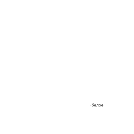
От
4445
₽
–
9015
₽
Межкомнатная дверь Ferrata XIII (13) стекло белое
От
6645
₽
–
11215
₽