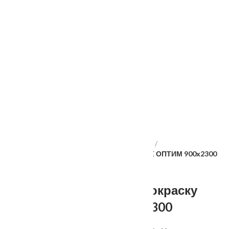
Услуги
Установка
о нас
Наши работы
Отзывы
Гарантия
Выставочный зал
Оплата
доставка
контакты
распродажа
556885@mail.ru
+7 (926) 237-25-43
Главная
Межкомнатные двери
Velldoris
Дверное полотно под покраску INVISIBLE ОПТИМ 900х2300
Дверное полотно под покраску
INVISIBLE ОПТИМ 900х2300