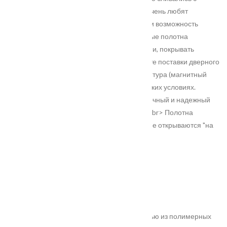
интерьером.<br> Такие двери-невидимки очень любят
дизайнеры интерьеров за их лаконичность и возможность
воплощать любые креативные идеи. Дверные полотна
INVISIBLE можно красить , оклеивать обоями, покрывать
декоративной штукатуркой. <br> В комплекте поставки дверного
блока уже идет итальянская дверная фурнитура (магнитный
замок и скрытые петли), врезанная в заводских условиях.
<br>Полотна устанавливаются на сверхпрочный и надежный
Алюминиевый короб замкнутого профиля.<br> Полотна
прямого открывания при входе в помещение открываются "на
себя"</p>
Характеристики
Замер
Основные преимущества:
жёсткое антивандальное покрытие;
100% влагостойкость (изготовлена полностью из полимерных
материалов);