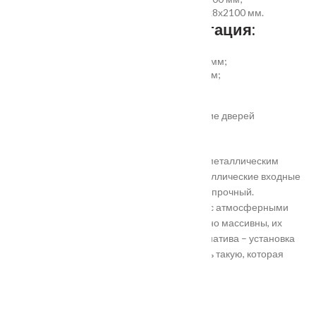
добор прямой 150, 200, 300 (только белый)х8х2100 мм.
Дополнительная комплектация:
установка отбойной пластины высотой 200 мм;
врезка вентиляционной решётки 368х130 мм;
автоматический умный порог;
порог из ПВХ или алюминия.
Обратите внимание! Возможно изготовление дверей
нестандартного размера.
Они отличаются критериями: габаритами, металлическим
выполнением, отделкой, ценой. Двери металлические входные
в Подольске самые популярные. Материал прочный.
Устойчивость в неблагоприятных регионах с атмосферными
осадками. Полотно и конструкция достаточно массивны, их
тяжело вскрыть злоумышленникам. Альтернатива – установка
входной двери в Подольске. Лучше покупать такую, которая
выполнена из дерева твердых пород.
Установка