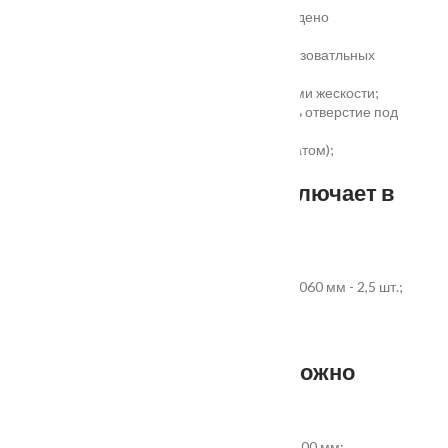
высокая шумоизоляция до 32 дБ (подтверждено
сертификатом);
сертификаты для медицинских и общеобразоватльных
учереждений;
беспустотное заполнение полотна с рёбрами жескости;
простота установки - коробка зарезана, есть отверстие под
замок и ручку;
пожаростойкость (подтверждено сертификатом);
повышенная гарантия - 3 года.
Стандартный комплект включает в
себя:
дверное полотно выбранного размера;
коробка из экструдированного ПВХ 60x40x2060 мм - 2,5 шт.;
наличник ПВХ прямой 70x8x2200 мм - 5 шт.
Фурнитура и доборы - в комплект не входят.
Размер добора, которым можно
укомплектовать дверь:
добор совмещеный с наличником 100х8х2200 мм;